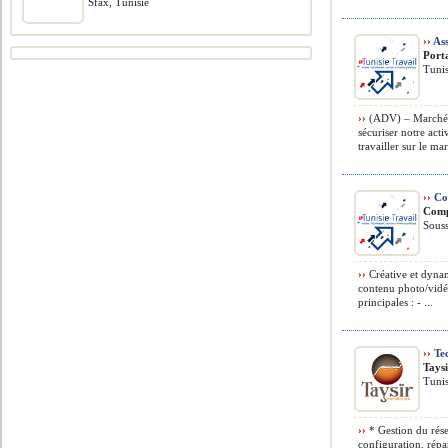
Sfax, Tunisie
››
Ass
Port
Tunis
››
(ADV) – Marché F
sécuriser notre act
travailler sur le ma
››
Co
Comp
Souss
››
Créative et dynam
contenu photo/vidéo
principales : - ...
››
Tec
Tays
Tunis
››
* Gestion du rése
configuration, répa