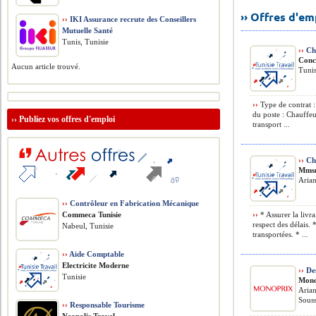
›› Offres d'e
››
IKI Assurance recrute des Conseillers
Mutuelle Santé
Tunis, Tunisie
››
Cha
Conc
Aucun article trouvé.
Tunis
››
Type de contrat :
du poste : Chauffeu
››
Publiez vos offres d'emploi
transport ...
››
Cha
Mms
Arian
››
Contrôleur en Fabrication Mécanique
Commeca Tunisie
››
* Assurer la livr
respect des délais.
Nabeul, Tunisie
transportées. * ...
››
Aide Comptable
Electricite Moderne
››
Des
Tunisie
Mono
Arian
Souss
››
Responsable Tourisme