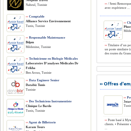
Neopolis Travel
››
/ Semi Remorque 
Nabeul, Tunisie
avec expérience ...
››
Comptable
Alliance Service Environnement
››
Ch
Tunis, Tunisie
Phoen
Méde
››
Responsable Maintenance
Bdpm
››
Titulaire d’un pe
Médenine, Tunisie
un poste similaire 
des routes du Grand
››
Technicienne en Biologie Médicales
Laboratoire D’analyses Médicales Dr
Frikha
Ben Arous, Tunisie
››
Data Engineer Senior
›› Offres d'e
Databiz Tunis
Tunisie
››
Pro
››
Des Techniciens Instrumentiste
3star
Tunis
Clinique Le Bardo
Tunis, Tunisie
››
Poste basé à Myte
››
Agent de Billetterie
clients. • Présenter
Karam Tours
...