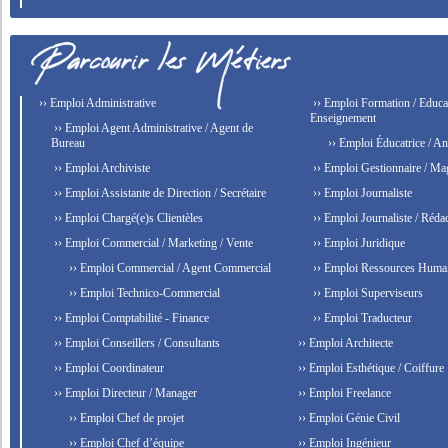
›› Emploi Administrative
›› Emploi Formation / Educat
Enseignement
›› Emploi Agent Administrative / Agent de
Bureau
›› Emploi Éducatrice / An
›› Emploi Archiviste
›› Emploi Gestionnaire / Ma
›› Emploi Assistante de Direction / Secrétaire
›› Emploi Journaliste
›› Emploi Chargé(e)s Clientèles
›› Emploi Journaliste / Rédac
›› Emploi Commercial / Marketing / Vente
›› Emploi Juridique
›› Emploi Commercial / Agent Commercial
›› Emploi Ressources Huma
›› Emploi Technico-Commercial
›› Emploi Superviseurs
›› Emploi Comptabilité - Finance
›› Emploi Traducteur
›› Emploi Conseillers / Consultants
›› Emploi Architecte
›› Emploi Coordinateur
›› Emploi Esthétique / Coiffure
›› Emploi Directeur / Manager
›› Emploi Freelance
›› Emploi Chef de projet
›› Emploi Génie Civil
›› Emploi Chef d’équipe
›› Emploi Ingénieur