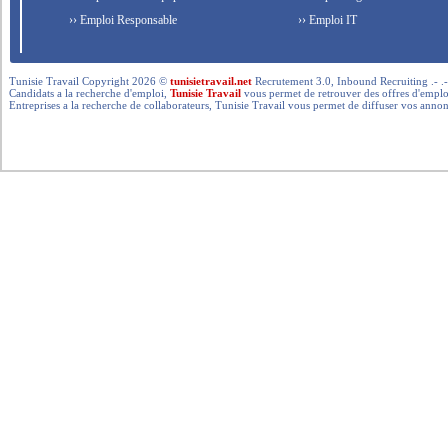
›› Emploi Responsable
›› Emploi IT
Tunisie Travail Copyright 2026 ©
tunisietravail.net
Recrutement 3.0, Inbound Recruiting .- .-.. --- 
Candidats a la recherche d'emploi,
Tunisie Travail
vous permet de retrouver des offres d'emploi 
Entreprises a la recherche de collaborateurs, Tunisie Travail vous permet de diffuser vos annon