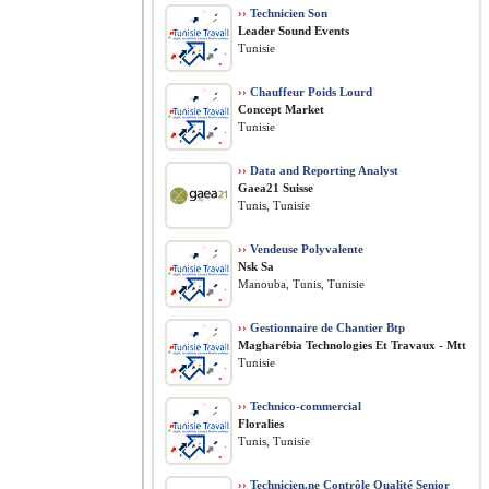
››
Technicien Son
Leader Sound Events
Tunisie
››
Chauffeur Poids Lourd
Concept Market
Tunisie
››
Data and Reporting Analyst
Gaea21 Suisse
Tunis, Tunisie
››
Vendeuse Polyvalente
Nsk Sa
Manouba, Tunis, Tunisie
››
Gestionnaire de Chantier Btp
Magharébia Technologies Et Travaux - Mtt
Tunisie
››
Technico-commercial
Floralies
Tunis, Tunisie
››
Technicien.ne Contrôle Qualité Senior