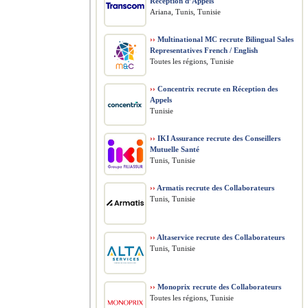
Réception d’Appels
Ariana, Tunis, Tunisie
››
Multinational MC recrute Bilingual Sales
Representatives French / English
Toutes les régions, Tunisie
››
Concentrix recrute en Réception des
Appels
Tunisie
››
IKI Assurance recrute des Conseillers
Mutuelle Santé
Tunis, Tunisie
››
Armatis recrute des Collaborateurs
Tunis, Tunisie
››
Altaservice recrute des Collaborateurs
Tunis, Tunisie
››
Monoprix recrute des Collaborateurs
Toutes les régions, Tunisie