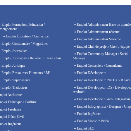
› Emploi Formation / Education /
›› Emploi Administrateur Base de donnée
nseignement
›› Emploi Administrateur réseaux
›› Emploi Éducatrice / Animatrice
›› Emploi Administrateur Système
› Emploi Gestionnaire / Magasinier
›› Emploi Chef de projet / Chef d’équipe
› Emploi Journaliste
›› Emploi Community Manager / Social
› Emploi Journaliste / Rédacteur / Traducteur
Manager
› Emploi Juridique
›› Emploi Conseillers / Consultants
› Emploi Ressources Humaines / RH
›› Emploi Développeur
› Emploi Superviseurs
›› Emploi Développeur .Net C# VB Java
› Emploi Traducteur
›› Emploi Développeur IOS / Développe
Android
mploi Architecte
›› Emploi Développeur Web / Intégrateur
mploi Esthétique / Coiffure
›› Emploi Infographiste / Designer / Grap
mploi Freelance
›› Emploi Ingénieur
mploi Génie Civil
›› Emploi Monteur Vidéo
mploi Ingénieur
›› Emploi SEO