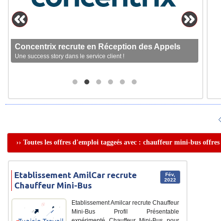
Concentrix recrute en Réception des Appels
Une success story dans le service client !
›› Toutes les offres d'emploi taggeés avec : chauffeur mini-bus offre
Etablissement AmilCar recrute
Fév,
2022
Chauffeur Mini-Bus
Etablissement Amilcar recrute Chauffeur
Mini-Bus Profil Présentable
expérimenté Chauffeur Mini-Bus pour