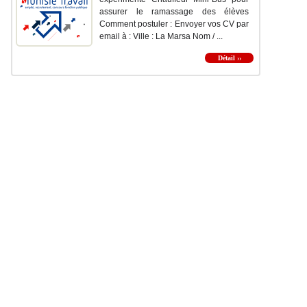
assurer le ramassage des élèves
Comment postuler : Envoyer vos CV par
email à : Ville : La Marsa Nom / ...
Détail ››