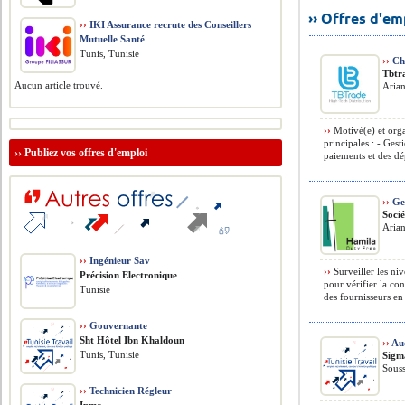
›› Offres d'e
››
IKI Assurance recrute des Conseillers
Mutuelle Santé
Tunis, Tunisie
››
Cha
Tbtr
Aucun article trouvé.
Arian
››
Motivé(e) et orga
principales : - Gest
››
Publiez vos offres d'emploi
paiements et des dé
››
Ges
Soci
Arian
››
Ingénieur Sav
››
Surveiller les niv
Précision Electronique
pour vérifier la c
Tunisie
des fournisseurs en 
››
Gouvernante
Sht Hôtel Ibn Khaldoun
››
Au
Tunis, Tunisie
Sigm
Souss
››
Technicien Régleur