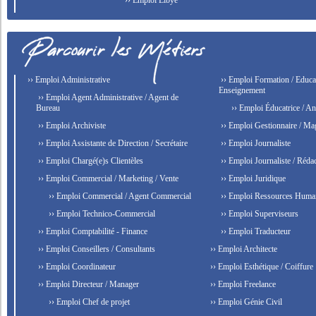
›› Emploi Libye
›› Emploi Administrative
›› Emploi Formation / Educat
Enseignement
›› Emploi Agent Administrative / Agent de
Bureau
›› Emploi Éducatrice / An
›› Emploi Archiviste
›› Emploi Gestionnaire / Ma
›› Emploi Assistante de Direction / Secrétaire
›› Emploi Journaliste
›› Emploi Chargé(e)s Clientèles
›› Emploi Journaliste / Rédac
›› Emploi Commercial / Marketing / Vente
›› Emploi Juridique
›› Emploi Commercial / Agent Commercial
›› Emploi Ressources Huma
›› Emploi Technico-Commercial
›› Emploi Superviseurs
›› Emploi Comptabilité - Finance
›› Emploi Traducteur
›› Emploi Conseillers / Consultants
›› Emploi Architecte
›› Emploi Coordinateur
›› Emploi Esthétique / Coiffure
›› Emploi Directeur / Manager
›› Emploi Freelance
›› Emploi Chef de projet
›› Emploi Génie Civil