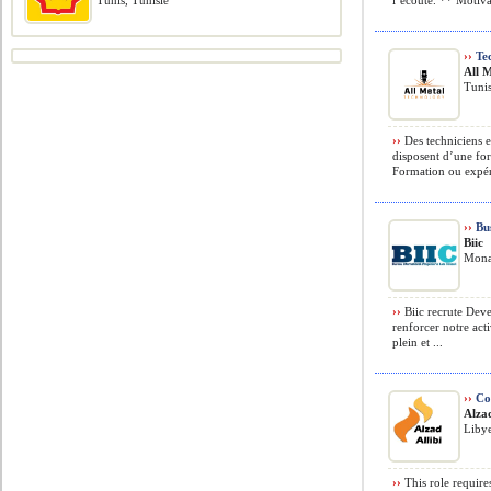
Tunis, Tunisie
l’écoute. ** Motivat
››
Tec
All 
Tunis
››
Des techniciens 
disposent d’une fo
Formation ou expéri
››
Bus
Biic
Monas
››
Biic recrute Dev
renforcer notre ac
plein et ...
››
Cos
Alza
Liby
››
This role require