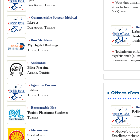
Ipmc
››
Vous êtes dynamiq
Ben Arous, Tunisie
et les tâches divers
écrit) Vos ...
››
Commercial.e Secteur Médical
Ideryet
››
Des
Ben Arous, Tunisie
Labo
Jerib
››
Bim Modeleur
Tunis
My Digital Buildings
Tunis, Tunisie
››
Techniciens en b
expérimentés (au mo
prélèvement sanguin
››
Assistante
Bling Piercing
Ariana, Tunisie
››
Agent de Bureau
Filahia
›› Offres d'e
Tunis, Tunisie
››
Des
››
Responsable Hse
Belli
Tunisie Plastiques Systèmes
Tunis
Tunisie
››
Mécanicien
››
Motivé(e)s pour r
Srarfi Auto
Excellente maîtrise