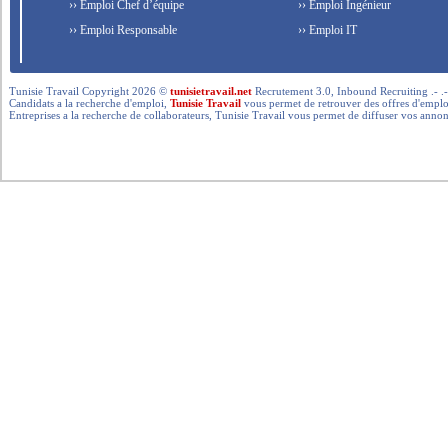
›› Emploi Chef d’équipe
›› Emploi Ingénieur
›› Emploi Responsable
›› Emploi IT
Tunisie Travail Copyright 2026 ©
tunisietravail.net
Recrutement 3.0, Inbound Recruiting .- .-.. --- 
Candidats a la recherche d'emploi,
Tunisie Travail
vous permet de retrouver des offres d'emploi 
Entreprises a la recherche de collaborateurs, Tunisie Travail vous permet de diffuser vos annon