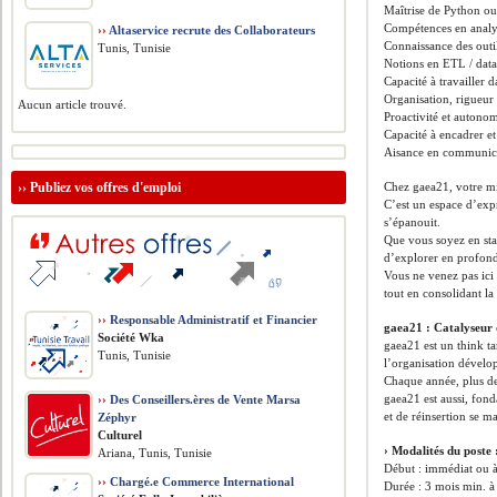
Maîtrise de Python o
Compétences en analys
››
Altaservice recrute des Collaborateurs
Connaissance des outi
Tunis, Tunisie
Notions en ETL / data
Capacité à travailler d
Organisation, rigueur 
Aucun article trouvé.
Proactivité et autono
Capacité à encadrer e
Aisance en communicat
››
Publiez vos offres d'emploi
Chez gaea21, votre mi
C’est un espace d’expr
s’épanouit.
Que vous soyez en sta
d’explorer en profonde
Vous ne venez pas ici
tout en consolidant la
››
Responsable Administratif et Financier
gaea21 : Catalyseur 
Société Wka
gaea21 est un think ta
Tunis, Tunisie
l’organisation dévelo
Chaque année, plus de
gaea21 est aussi, fon
››
Des Conseillers.ères de Vente Marsa
et de réinsertion se 
Zéphyr
Culturel
› Modalités du poste 
Ariana, Tunis, Tunisie
Début : immédiat ou 
››
Chargé.e Commerce International
Durée : 3 mois min. à