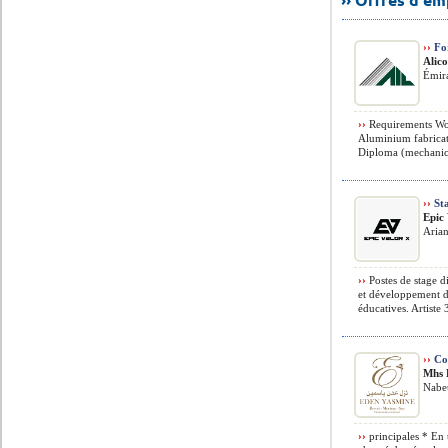
››
Fo
Alic
Émir
››
Requirements Wor
Aluminium fabricat
Diploma (mechanica
››
Sta
Epic
Arian
››
Postes de stage 
et développement d
éducatives. Artiste
››
Com
Mhs 
Nabeu
››
principales * En 