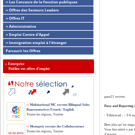
›› Les Concours de la fonction publiques
›› Offres des Secteurs Leaders
›› Offres IT
›› Administrative
›› Emploi Centre d'Appel
›› Immigration emploi à l'étranger
Parcourir les Offres
››
Entreprise
Publiez vos offres d'emploi
gaea21 recrute
››
Multinational MC recrute Bilingual Sales
Data and Reporting 
Representatives French / English
Toutes les régions, Tunisie
› Télétravail › › 3-6 
Bien plus qu’un stage
››
Monoprix recrute des Collaborateurs
Vous êtes attiré·e par
Toutes les régions, Tunisie
d’équipe