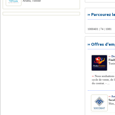
Ariana, Tunisie
›› Parcourez 
1000401 | 74 | 1081
›› Offres d'e
››
De
Finél
Tunis
››
Nous souhaitons i
cycle de vente, de 
du contrat. › ...
››
Ass
Soco
Sfax,