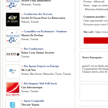
Société Folla Immobilière
Format : télétravail
Monastir, Tunisie
Statut : stage ou mis
› Réunions hebdomada
››
Conducteur des Travaux
Comment postuler :
Société El Yazan Pour La Rénovation
Cette opportunité vous
Nabeul, Tunisie
Envoyez-nous votre C
››
Conseillère en Parfumerie / Vendeuse
Site web ›
https://ww
Maison De Parfum
Sousse, Tunisie
››
Des Conducteurs
Dakat Corp Tunisia Security
Tunisie
Notre Entreprise :
gaea21 est un think tan
››
Des Agents Experts en Énergie
l’organisation dévelop
Me Call You
Chaque année, plus de 
Ariana, Ben Arous, Manouba, Tunis, Tunisie
››
Développeur Web Full Stack
Cisa Informatique
Sousse, Tunisie
››
Agent Comptable
Tbtrade Tunisie