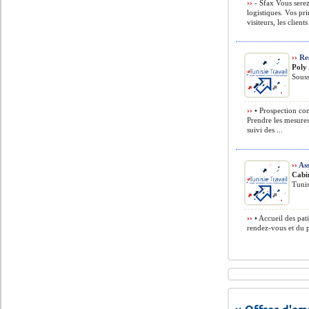
››
- Sfax Vous serez
logistiques. Vos pri
visiteurs, les clients 
››
Res
Poly
Souss
››
• Prospection com
Prendre les mesures
suivi des ...
››
Ass
Cabi
Tunis
››
• Accueil des pat
rendez-vous et du pl
›› Offres d'e