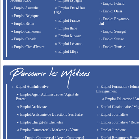
Saoudite KSA
›› Emploi Espagne
›› Emploi Poland
›› Emploi Australie
›› Emploi États-Unis
›› Emploi Qatar
USA
›› Emploi Belgique
›› Emploi Royaume-
›› Emploi France
›› Emploi Bénin
Uni
›› Emploi Italie
›› Emploi Cameroun
›› Emploi Senegal
›› Emploi Kuwait
›› Emploi Canada
›› Emploi Suisse
›› Emploi Lebanon
›› Emploi Côte d'Ivoire
›› Emploi Tunisie
›› Emploi Libye
›› Emploi Administrative
›› Emploi Formation / Educat
Enseignement
›› Emploi Agent Administrative / Agent de
Bureau
›› Emploi Éducatrice / An
›› Emploi Archiviste
›› Emploi Gestionnaire / Ma
›› Emploi Assistante de Direction / Secrétaire
›› Emploi Journaliste
›› Emploi Chargé(e)s Clientèles
›› Emploi Journaliste / Rédac
›› Emploi Commercial / Marketing / Vente
›› Emploi Juridique
›› Emploi Commercial / Agent Commercial
›› Emploi Ressources Huma