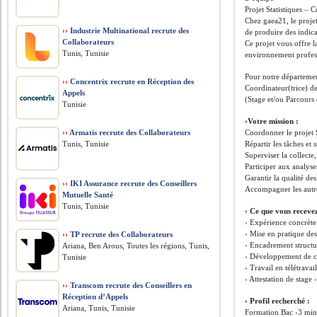
Projet Statistiques – C
Chez gaea21, le projet
››
Industrie Multinational recrute des
de produire des indica
Collaborateurs
Ce projet vous offre l
Tunis, Tunisie
environnement profess
Pour notre départemen
››
Concentrix recrute en Réception des
Coordinateur(trice) de
Appels
(Stage et/ou Parcours
Tunisie
›Votre mission :
››
Armatis recrute des Collaborateurs
Coordonner le projet S
Tunis, Tunisie
Répartir les tâches et
Superviser la collecte
Participer aux analyse
Garantir la qualité de
››
IKI Assurance recrute des Conseillers
Accompagner les autre
Mutuelle Santé
Tunis, Tunisie
› Ce que vous recevez
› Expérience concrète
› Mise en pratique de
››
TP recrute des Collaborateurs
› Encadrement structu
Ariana, Ben Arous, Toutes les régions, Tunis,
› Développement de co
Tunisie
› Travail en télétravai
› Attestation de stage
››
Transcom recrute des Conseillers en
Réception d’Appels
› Profil recherché :
Ariana, Tunis, Tunisie
Formation Bac ›3 minim