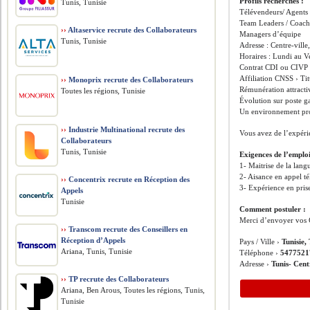
Profils recherchés :
Tunis, Tunisie
Télévendeurs/ Agents
Team Leaders / Coach
››
Altaservice recrute des Collaborateurs
Managers d’équipe
Tunis, Tunisie
Adresse : Centre-ville
Horaires : Lundi au 
Contrat CDI ou CIVP
Affiliation CNSS › Tit
››
Monoprix recrute des Collaborateurs
Rémunération attracti
Toutes les régions, Tunisie
Évolution sur poste ga
Un environnement pro
››
Industrie Multinational recrute des
Vous avez de l’expéri
Collaborateurs
Tunis, Tunisie
Exigences de l’emplo
1- Maitrise de la lang
2- Aisance en appel t
››
Concentrix recrute en Réception des
3- Expérience en pris
Appels
Tunisie
Comment postuler :
Merci d’envoyer vos 
››
Transcom recrute des Conseillers en
Réception d’Appels
Pays / Ville ›
Tunisie,
Ariana, Tunis, Tunisie
Téléphone ›
5477521
Adresse ›
Tunis- Cent
››
TP recrute des Collaborateurs
Ariana, Ben Arous, Toutes les régions, Tunis,
Tunisie