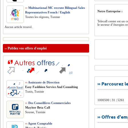
››
Multinational MC recrute Bilingual Sales
Notre Entreprise :
Representatives French / English
Toutes les régions, Tunisie
Telecall center est un 
le secteur d’énergies r
Aucun article trouvé.
››
Publiez vos offres d'emploi
››
Assistante de Direction
›› Parcourez 
Easy Fashhion Service And Consulting
Tunis, Tunisie
1000500 | 31 | 5261
››
Des Conseillères Commerciales
Mayiter Beta Call
Sousse, Tunisie
›› Offres d'e
››
Agent Comptable