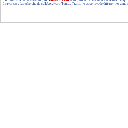
Candidats a la recherche d'emploi,
Tunisie Travail
vous permet de retrouver des offres d'emploi 
Entreprises a la recherche de collaborateurs, Tunisie Travail vous permet de diffuser vos annon