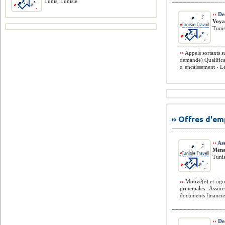
Tunis, Tunisie
››
Des
Voya
Tunis
››
Appels sortants su
demande) Qualificat
d’encaissement › Le
›› Offres d'e
››
Ass
Mena
Tunis
››
Motivé(e) et rigo
principales : Assure
documents financier
››
Des