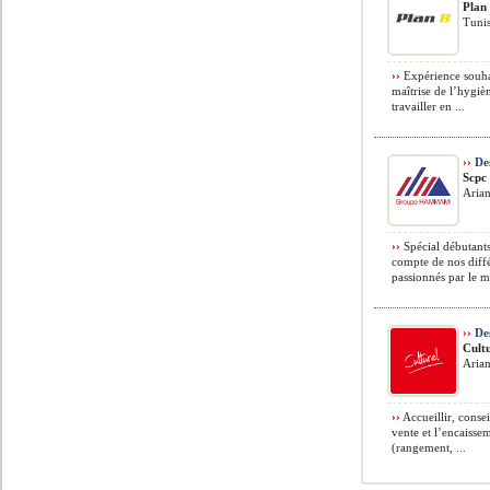
Plan
Tunis
››
Expérience souha
maîtrise de l’hygiè
travailler en ...
››
De
Scpc
Arian
››
Spécial débutants
compte de nos diffé
passionnés par le m
››
Des
Cult
Arian
››
Accueillir, consei
vente et l’encaisse
(rangement, ...