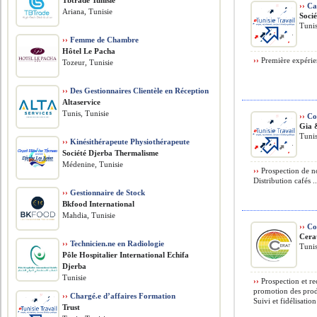
Tbtrade Tunisie
››
Cai
Ariana, Tunisie
Soci
Tunis
››
Femme de Chambre
Hôtel Le Pacha
››
Première expérienc
Tozeur, Tunisie
››
Des Gestionnaires Clientèle en Réception
Altaservice
Tunis, Tunisie
››
Co
Gia 
Tunis
››
Kinésithérapeute Physiothérapeute
Société Djerba Thermalisme
Médenine, Tunisie
››
Prospection de n
Distribution cafés ..
››
Gestionnaire de Stock
Bkfood International
Mahdia, Tunisie
››
Co
Cera
››
Technicien.ne en Radiologie
Tunis
Pôle Hospitalier International Echifa
Djerba
Tunisie
››
Prospection et re
promotion des produ
››
Chargé.e d’affaires Formation
Suivi et fidélisation
Trust