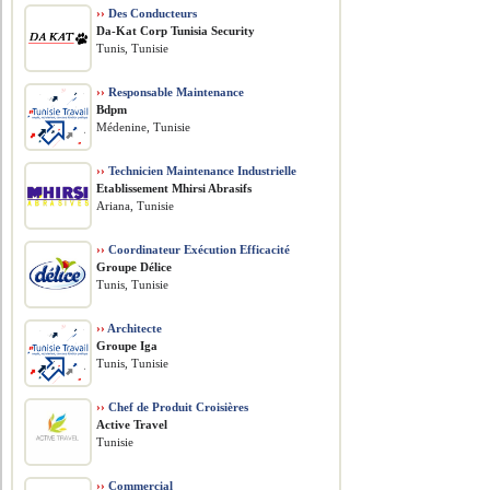
››
Des Conducteurs
Da-Kat Corp Tunisia Security
Tunis, Tunisie
››
Responsable Maintenance
Bdpm
Médenine, Tunisie
››
Technicien Maintenance Industrielle
Etablissement Mhirsi Abrasifs
Ariana, Tunisie
››
Coordinateur Exécution Efficacité
Groupe Délice
Tunis, Tunisie
››
Architecte
Groupe Iga
Tunis, Tunisie
››
Chef de Produit Croisières
Active Travel
Tunisie
››
Commercial