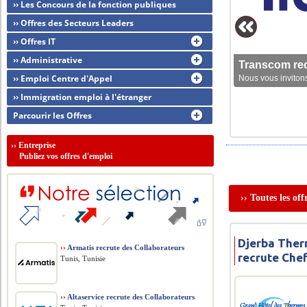
›› Les Concours de la fonction publiques
›› Offres des Secteurs Leaders
›› Offres IT
›› Administrative
Transcom rec
›› Emploi Centre d'Appel
Nous vous invitons
›› Immigration emploi à l'étranger
Parcourir les Offres
››
Entreprise
Publiez vos offres d'emploi
›› Toutes les of
Djerba Ther
››
Armatis recrute des Collaborateurs
recrute Chef
Tunis, Tunisie
››
Altaservice recrute des Collaborateurs