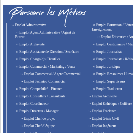
›› Emploi Administrative
›› Emploi Formation / Educat
Enseignement
›› Emploi Agent Administrative / Agent de
Bureau
›› Emploi Éducatrice / An
›› Emploi Archiviste
›› Emploi Gestionnaire / Ma
›› Emploi Assistante de Direction / Secrétaire
›› Emploi Journaliste
›› Emploi Chargé(e)s Clientèles
›› Emploi Journaliste / Rédac
›› Emploi Commercial / Marketing / Vente
›› Emploi Juridique
›› Emploi Commercial / Agent Commercial
›› Emploi Ressources Huma
›› Emploi Technico-Commercial
›› Emploi Superviseurs
›› Emploi Comptabilité - Finance
›› Emploi Traducteur
›› Emploi Conseillers / Consultants
›› Emploi Architecte
›› Emploi Coordinateur
›› Emploi Esthétique / Coiffure
›› Emploi Directeur / Manager
›› Emploi Freelance
›› Emploi Chef de projet
›› Emploi Génie Civil
›› Emploi Chef d’équipe
›› Emploi Ingénieur