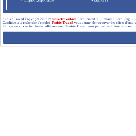
›› Emploi Responsable
›› Emploi IT
Tunisie Travail Copyright 2026 ©
tunisietravail.net
Recrutement 3.0, Inbound Recruiting .- .-.. --- 
Candidats a la recherche d'emploi,
Tunisie Travail
vous permet de retrouver des offres d'emploi 
Entreprises a la recherche de collaborateurs, Tunisie Travail vous permet de diffuser vos annon