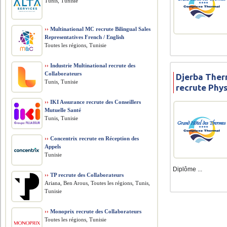
Tunis, Tunisie
››
Multinational MC recrute Bilingual Sales
Representatives French / English
Toutes les régions, Tunisie
››
Industrie Multinational recrute des
Collaborateurs
Djerba Ther
Tunis, Tunisie
recrute Phy
››
IKI Assurance recrute des Conseillers
Mutuelle Santé
Tunis, Tunisie
››
Concentrix recrute en Réception des
Appels
Tunisie
Diplôme ...
››
TP recrute des Collaborateurs
Ariana, Ben Arous, Toutes les régions, Tunis,
Tunisie
››
Monoprix recrute des Collaborateurs
Toutes les régions, Tunisie