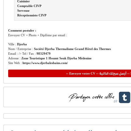
Cuisinier
Comptable CIVP
Serveuse
Réceptionniste CIVP
Comment postuler :
Envoyer CV + Photo + Diplôme par email :
Ville :
Djerba
Nom / Entreprise :
Société Djerba Thermalisme Grand Hôtel des Thermes
Email : /> Tel / Fax :
98329479
Adresse :
Zone Touristique 1 Houmt Souk Djerba Médenine
Site Web :
https://www.djerbalesbains.com/
أرسل سيرتك الذاتية
›› Envoyer votre CV ››
‹‹ 