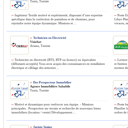
Tunis, Tunisie
››
Ingénieur Textile motivé et expérimenté, disposant d’une expertise
››
Poste Et
spécifique dans la confection de pantalons et de chemises, pour
Libye Plan
rejoindre notre équipe dynamique. Missions et ...
vivaces, mi
››
Technicien en Electricité
Visiobat
Ariana, Tunisie
››
Technicien en électricité (BTS, BTP ou licence) ou équivalent
››
Lecture 
(débutants acceptés) Vous avez acquis des connaissances en installation
et finition
électrique et câblage des armoires ...
normes de 
››
Des Prospecteur Immobilier
Agence Immobilière Salsabile
Tunis, Tunisie
››
Motivé et dynamique pour renforcer son équipe. › Missions
››
Poste ba
principales : Prospection sur terrain et recherche de nouveaux biens
Planifier 
immobiliers (location / vente) Développement ...
ordres de 
››
Juriste Senior