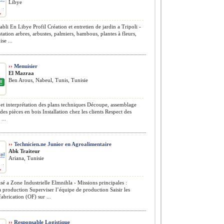
Libye
abli En Libye Profil Création et entretien de jardin a Tripoli -
tation arbres, arbustes, palmiers, bambous, plantes à fleurs,
se ...
››
Menuisier
El Mazraa
Ben Arous, Nabeul, Tunis, Tunisie
et interprétation des plans techniques Découpe, assemblage
 des pièces en bois Installation chez les clients Respect des
...
››
Technicien.ne Junior en Agroalimentaire
Abk Traiteur
Ariana, Tunisie
sé a Zone Industrielle Elmnihla › Missions principales :
la production Superviser l’équipe de production Saisir les
fabrication (OF) sur ...
››
Responsable Logistique