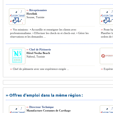
››
Réceptionniste
Hotelink
Sousse, Tunisie
››
Vos missions : • Accueillir et renseigner les clients avec
››
Poste ba
professionnalisme. • Effectuer les check-in et check-out. • Gérer les
Planifier 
réservations et les demandes ...
ordres de 
››
Chef de Pâtisserie
Hôtel Nozha Beach
Nabeul, Tunisie
››
Chef de pâtisserie avec une expérience exigée ...
››
Expérien
›› Offres d'emploi dans la même région :
››
Directeur Technique
Manufacture Costumes de Carthage