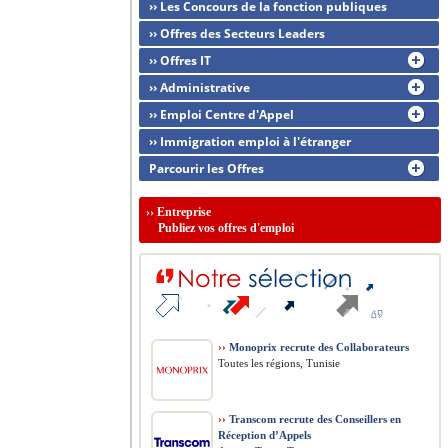
›› Les Concours de la fonction publiques
›› Offres des Secteurs Leaders
›› Offres IT
›› Administrative
›› Emploi Centre d'Appel
›› Immigration emploi à l'étranger
Parcourir les Offres
››
Entreprise
Publiez vos offres d'emploi
››
Monoprix recrute des Collaborateurs
Toutes les régions, Tunisie
››
Transcom recrute des Conseillers en
Réception d’Appels