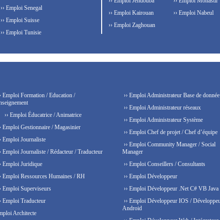
›› Emploi Jendouba
›› Emploi Monastir
›› Emploi Senegal
›› Emploi Kairouan
›› Emploi Nabeul
›› Emploi Suisse
›› Emploi Zaghouan
›› Emploi Tunisie
› Emploi Formation / Education /
›› Emploi Administrateur Base de donnée
nseignement
›› Emploi Administrateur réseaux
›› Emploi Éducatrice / Animatrice
›› Emploi Administrateur Système
› Emploi Gestionnaire / Magasinier
›› Emploi Chef de projet / Chef d’équipe
› Emploi Journaliste
›› Emploi Community Manager / Social
› Emploi Journaliste / Rédacteur / Traducteur
Manager
› Emploi Juridique
›› Emploi Conseillers / Consultants
› Emploi Ressources Humaines / RH
›› Emploi Développeur
› Emploi Superviseurs
›› Emploi Développeur .Net C# VB Java
› Emploi Traducteur
›› Emploi Développeur IOS / Développe
Android
mploi Architecte