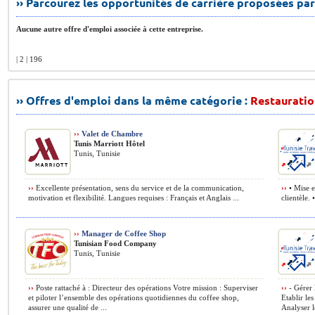
›› Parcourez les opportunités de carrière proposées par
Aucune autre offre d'emploi associée à cette entreprise.
| 2 | 196
›› Offres d'emploi dans la même catégorie :
Restauratio
››
Valet de Chambre
Tunis Marriott Hôtel
Tunis, Tunisie
››
Excellente présentation, sens du service et de la communication,
››
• Mise en
motivation et flexibilité. Langues requises : Français et Anglais ...
clientèle. 
››
Manager de Coffee Shop
Tunisian Food Company
Tunis, Tunisie
››
Poste rattaché à : Directeur des opérations Votre mission : Superviser
››
- Gérer 
et piloter l’ensemble des opérations quotidiennes du coffee shop,
Etablir le
assurer une qualité de ...
Analyser le