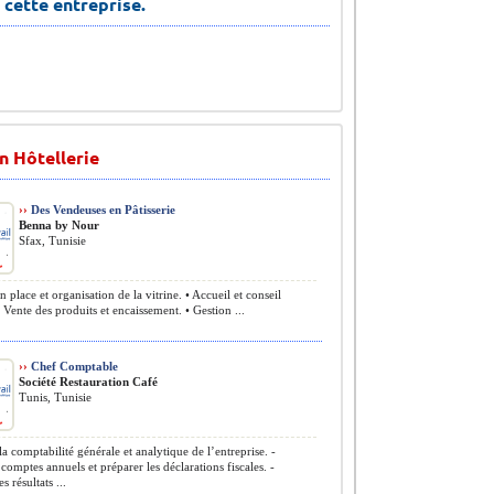
 cette entreprise.
n Hôtellerie
››
Des Vendeuses en Pâtisserie
Benna by Nour
Sfax, Tunisie
 place et organisation de la vitrine. • Accueil et conseil
• Vente des produits et encaissement. • Gestion ...
››
Chef Comptable
Société Restauration Café
Tunis, Tunisie
la comptabilité générale et analytique de l’entreprise. -
s comptes annuels et préparer les déclarations fiscales. -
s résultats ...