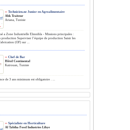
››
Technicien.ne Junior en Agroalimentaire
Abk Traiteur
Ariana, Tunisie
sé a Zone Industrielle Elmnihla › Missions principales :
la production Superviser l’équipe de production Saisir les
fabrication (OF) sur ...
››
Chef de Bar
Hôtel Continental
Kairouan, Tunisie
ce de 3 ans minimum est obligatoire . ...
››
Spécialiste en Horticulture
Al Tabiha Food Industries Libye