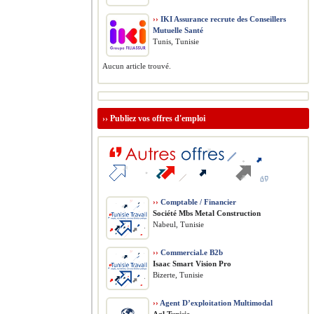
››
IKI Assurance recrute des Conseillers
Mutuelle Santé
Tunis, Tunisie
Aucun article trouvé.
››
Publiez vos offres d'emploi
››
Comptable / Financier
Société Mbs Metal Construction
Nabeul, Tunisie
››
Commercial.e B2b
Isaac Smart Vision Pro
Bizerte, Tunisie
››
Agent D’exploitation Multimodal