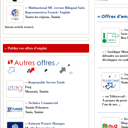
››
Multinational MC recrute Bilingual Sales
Representatives French / English
›› Offres d'e
Toutes les régions, Tunisie
Aucun article trouvé.
››
Jur
Sotic
Ben A
››
Publiez vos offres d'emploi
››
/ Juridique Missi
défendre ses intérê
développer en conf
››
Jur
Gveu
››
Responsable Service Etude
Tunis
Eteg
Monastir, Tunisie
››
en Télétravail –
À propos du poste 
››
Technico Commercial
l’un de nos ...
Tunisie Polymere
Tunis, Tunisie
››
Res
Maga
››
Assistant Project Manager
Tunis