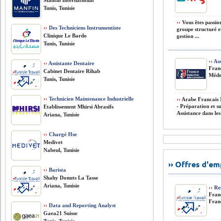
Manfin International
Tunis, Tunisie
››
Vous êtes passion
››
Des Techniciens Instrumentiste
groupe structuré e
Clinique Le Bardo
gestion ...
Tunis, Tunisie
››
Ass
››
Assistante Dentaire
Fran
Cabinet Dentaire Rihab
Méde
Tunis, Tunisie
››
Technicien Maintenance Industrielle
››
Arabe Francais M
- Préparation et su
Etablissement Mhirsi Abrasifs
Assistance dans le
Ariana, Tunisie
››
Chargé Hse
Medivet
Nabeul, Tunisie
›› Offres d'e
››
Barista
Shahy Donuts La Tasse
Ariana, Tunisie
››
Re
Fran
Fran
››
Data and Reporting Analyst
Gaea21 Suisse