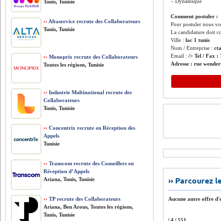
– Dynamique
Tunis, Tunisie
Comment postuler :
››
Altaservice recrute des Collaborateurs
Pour postuler nous vo
Tunis, Tunisie
La candidature doit co
Ville :
lac 1 tunis
Nom / Entreprise :
cta
Email :
/> Tel / Fax :
››
Monoprix recrute des Collaborateurs
Adresse :
rue wenderm
Toutes les régions, Tunisie
››
Industrie Multinational recrute des
Collaborateurs
Tunis, Tunisie
››
Concentrix recrute en Réception des
Appels
Tunisie
››
Transcom recrute des Conseillers en
Réception d’Appels
›› Parcourez 
Ariana, Tunis, Tunisie
››
TP recrute des Collaborateurs
Aucune autre offre d'e
Ariana, Ben Arous, Toutes les régions,
Tunis, Tunisie
| 4 | 551