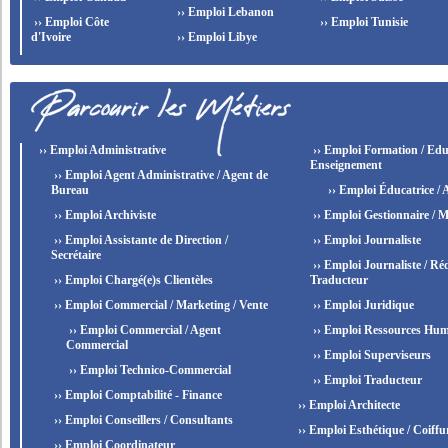
›› Emploi Lebanon
›› Emploi Côte
›› Emploi Tunisie
d'Ivoire
›› Emploi Libye
›› Emploi Administrative
›› Emploi Formation / Edu
Enseignement
›› Emploi Agent Administrative / Agent de
Bureau
›› Emploi Éducatrice / 
›› Emploi Archiviste
›› Emploi Gestionnaire / M
›› Emploi Assistante de Direction /
›› Emploi Journaliste
Secrétaire
›› Emploi Journaliste / Réd
›› Emploi Chargé(e)s Clientèles
Traducteur
›› Emploi Commercial / Marketing / Vente
›› Emploi Juridique
›› Emploi Commercial / Agent
›› Emploi Ressources Hum
Commercial
›› Emploi Superviseurs
›› Emploi Technico-Commercial
›› Emploi Traducteur
›› Emploi Comptabilité - Finance
›› Emploi Architecte
›› Emploi Conseillers / Consultants
›› Emploi Esthétique / Coiffu
›› Emploi Coordinateur