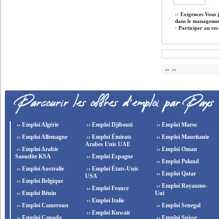
››
Exigences Vous j
dans le management
· Participer au rec
›› ››
›› Emploi Algérie
›› Emploi Djibouti
›› Emploi Maroc
›› Emploi Allemagne
›› Emploi Émirats
›› Emploi Mauritanie
Arabes Unis UAE
›› Emploi Arabie
›› Emploi Oman
Saoudite KSA
›› Emploi Espagne
›› Emploi Poland
›› Emploi Australie
›› Emploi États-Unis
›› Emploi Qatar
USA
›› Emploi Belgique
›› Emploi Royaume-
›› Emploi France
›› Emploi Bénin
Uni
›› Emploi Italie
›› Emploi Cameroun
›› Emploi Senegal
›› Emploi Kuwait
›› Emploi Canada
›› Emploi Suisse