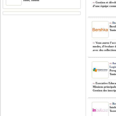
Tunis, Tunisie
››
Gestion et dével
d’une équipe comme
››
Des
Bers
Tunis
››
Vous aurez l’occa
modes, d’évoluer 
avec des collectio
››
Ass
Logi
Pers
Tunis
››
Executive Educa
Missions principal
Gestion des inscript
››
Res
Intel
Tozeu