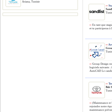
Ariana, Tunisie
››
Sta
Sandl
Tunis
››
En tant que stagia
et tu participeras à
››
Arc
Grou
Tunis
››
Group Design recr
logiciels suivants
AutoCAD Le candida
››
Tec
Bsb 
Tunis
››
(Maintenance et 
rejoindre notre équi
maintenance prévent