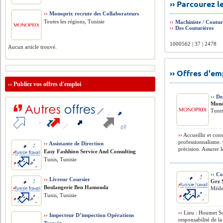
›› Parcourez 
››
Monoprix recrute des Collaborateurs
Toutes les régions, Tunisie
››
Machiniste / Coutur
››
Des Couturières
1000562 | 37 | 2478
Aucun article trouvé.
›› Offres d'e
››
Publiez vos offres d'emploi
››
Des
Mono
Tunis
››
Accueillir et conse
professionnalisme. 
››
Assistante de Direction
précision. Assurer l
Easy Fashhion Service And Consulting
Tunis, Tunisie
››
Con
››
Livreur Coursier
Grz 
Boulangerie Ben Hamouda
Méde
Tunis, Tunisie
››
Lieu : Houmet So
››
Inspecteur D’inspection Opérations
responsabilité de la