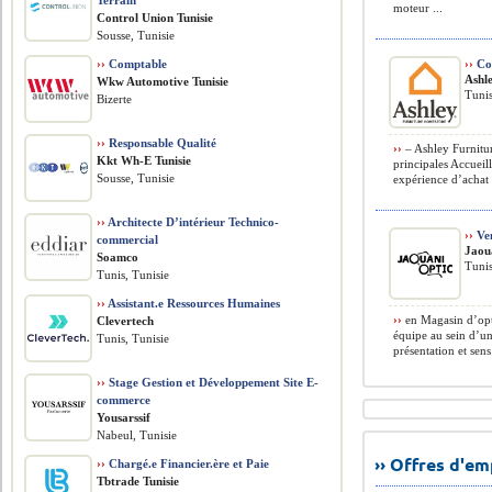
Terrain
moteur ...
Control Union Tunisie
Sousse, Tunisie
››
Comptable
››
Con
Ashl
Wkw Automotive Tunisie
Tunis
Bizerte
››
Responsable Qualité
››
– Ashley Furnitu
Kkt Wh-E Tunisie
principales Accueill
Sousse, Tunisie
expérience d’achat p
››
Architecte D’intérieur Technico-
››
Ve
commercial
Jaou
Soamco
Tunis
Tunis, Tunisie
››
Assistant.e Ressources Humaines
››
en Magasin d’opt
Clevertech
équipe au sein d’un
Tunis, Tunisie
présentation et sens
››
Stage Gestion et Développement Site E-
commerce
Yousarssif
Nabeul, Tunisie
›› Offres d'e
››
Chargé.e Financier.ère et Paie
Tbtrade Tunisie