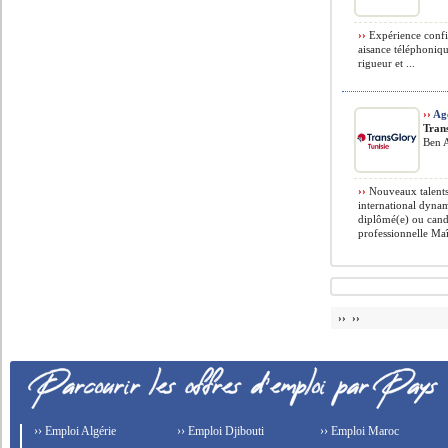
››
Expérience confi
aisance téléphoniqu
rigueur et ...
››
Age
Tran
Ben A
››
Nouveaux talents
international dynam
diplômé(e) ou cand
professionnelle Maît
›› ››
›› Emploi Algérie
›› Emploi Djibouti
›› Emploi Maroc