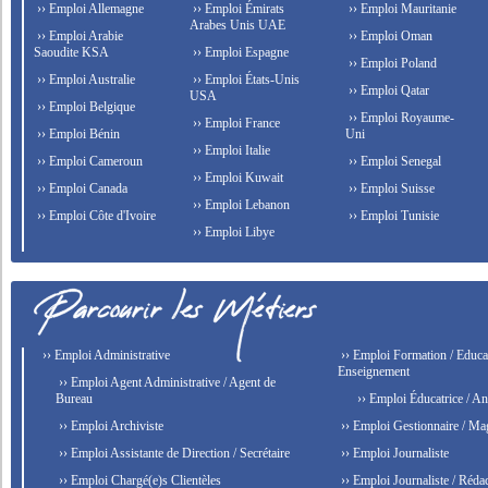
›› Emploi Allemagne
›› Emploi Émirats
›› Emploi Mauritanie
Arabes Unis UAE
›› Emploi Arabie
›› Emploi Oman
Saoudite KSA
›› Emploi Espagne
›› Emploi Poland
›› Emploi Australie
›› Emploi États-Unis
›› Emploi Qatar
USA
›› Emploi Belgique
›› Emploi Royaume-
›› Emploi France
›› Emploi Bénin
Uni
›› Emploi Italie
›› Emploi Cameroun
›› Emploi Senegal
›› Emploi Kuwait
›› Emploi Canada
›› Emploi Suisse
›› Emploi Lebanon
›› Emploi Côte d'Ivoire
›› Emploi Tunisie
›› Emploi Libye
›› Emploi Administrative
›› Emploi Formation / Educat
Enseignement
›› Emploi Agent Administrative / Agent de
Bureau
›› Emploi Éducatrice / An
›› Emploi Archiviste
›› Emploi Gestionnaire / Ma
›› Emploi Assistante de Direction / Secrétaire
›› Emploi Journaliste
›› Emploi Chargé(e)s Clientèles
›› Emploi Journaliste / Rédac