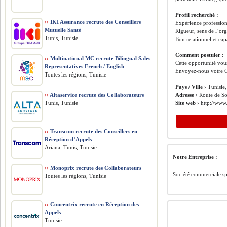
Profil recherché :
››
IKI Assurance recrute des Conseillers
Expérience profession
Mutuelle Santé
Rigueur, sens de l’org
Tunis, Tunisie
Bon relationnel et cap
Comment postuler :
››
Multinational MC recrute Bilingual Sales
Cette opportunité vous
Representatives French / English
Envoyez-nous votre C
Toutes les régions, Tunisie
Pays / Ville ›
Tunisie,
››
Altaservice recrute des Collaborateurs
Adresse ›
Route de S
Tunis, Tunisie
Site web ›
http://www.
››
Transcom recrute des Conseillers en
Réception d’Appels
Ariana, Tunis, Tunisie
Notre Entreprise :
››
Monoprix recrute des Collaborateurs
Société commerciale sp
Toutes les régions, Tunisie
››
Concentrix recrute en Réception des
Appels
Tunisie