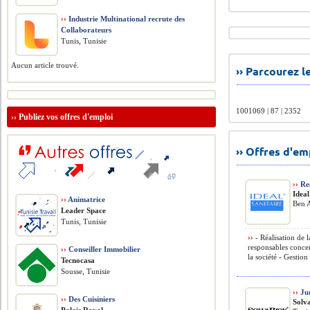
››
Industrie Multinational recrute des
Collaborateurs
Tunis, Tunisie
Aucun article trouvé.
›› Parcourez 
1001069 | 87 | 2352
››
Publiez vos offres d'emploi
›› Offres d'e
››
Res
Ideal
››
Animatrice
Ben A
Leader Space
Tunis, Tunisie
››
- Réalisation de 
responsables concer
››
Conseiller Immobilier
la société - Gestion 
Tecnocasa
Sousse, Tunisie
››
Jur
››
Des Cuisiniers
Solva