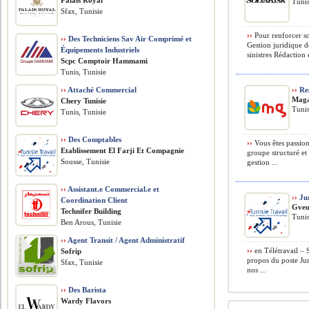
Palais Royal
Tunis
Sfax, Tunisie
››
Pour renforcer so
››
Des Techniciens Sav Air Comprimé et
Gestion juridique d
Équipements Industriels
sinistres Rédaction 
Scpc Comptoir Hammami
Tunis, Tunisie
››
Attaché Commercial
››
Res
Maga
Chery Tunisie
Tunis
Tunis, Tunisie
››
Des Comptables
››
Vous êtes passion
Etablissement El Farji Et Compagnie
groupe structuré e
Sousse, Tunisie
gestion ...
››
Assistant.e Commercial.e et
››
Jur
Coordination Client
Gveu
Technifer Building
Tunis
Ben Arous, Tunisie
››
Agent Transit / Agent Administratif
››
en Télétravail –
Sofrip
propos du poste Jur
Sfax, Tunisie
nos ...
››
Des Barista
Wardy Flavors