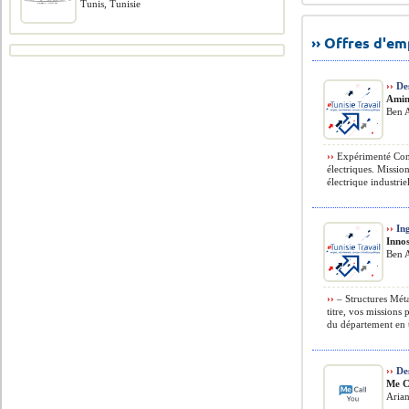
Tunis, Tunisie
›› Offres d'e
››
Des
Amine
Ben 
››
Expérimenté Confi
électriques. Mission
électrique industriell
››
Ing
Inno
Ben A
››
– Structures Méta
titre, vos missions 
du département en t
››
Des
Me C
Aria