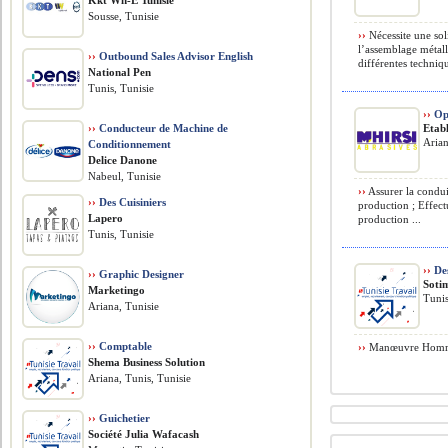
Kkt Wh-E Tunisie
Sousse, Tunisie
››
Nécessite une so
l’assemblage métall
››
Outbound Sales Advisor English
différentes techniq
National Pen
Tunis, Tunisie
››
Op
››
Conducteur de Machine de
Etabl
Arian
Conditionnement
Delice Danone
Nabeul, Tunisie
››
Assurer la condu
››
Des Cuisiniers
production ; Effect
Lapero
production ...
Tunis, Tunisie
››
Des
››
Graphic Designer
Soti
Marketingo
Tunis
Ariana, Tunisie
››
Comptable
››
Manœuvre Homme 
Shema Business Solution
Ariana, Tunis, Tunisie
››
Guichetier
Société Julia Wafacash