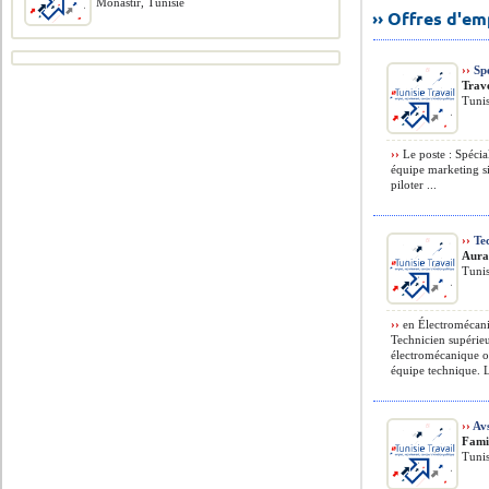
Monastir, Tunisie
›› Offres d'e
››
Spé
Trav
Tunis
››
Le poste : Spéci
équipe marketing s
piloter ...
››
Tec
Aura
Tunis
››
en Électromécani
Technicien supérieu
électromécanique o
équipe technique. L
››
Avs
Fami
Tunis