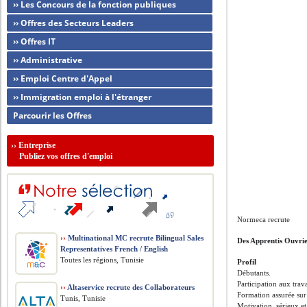
›› Les Concours de la fonction publiques
›› Offres des Secteurs Leaders
›› Offres IT
›› Administrative
›› Emploi Centre d'Appel
›› Immigration emploi à l'étranger
Parcourir les Offres
››
Entreprise
Publiez vos offres d'emploi
Normeca recrute
››
Multinational MC recrute Bilingual Sales
Des Apprentis Ouvri
Representatives French / English
Toutes les régions, Tunisie
Profil
Débutants.
Participation aux tra
››
Altaservice recrute des Collaborateurs
Formation assurée sur 
Tunis, Tunisie
Motivation, sérieux e