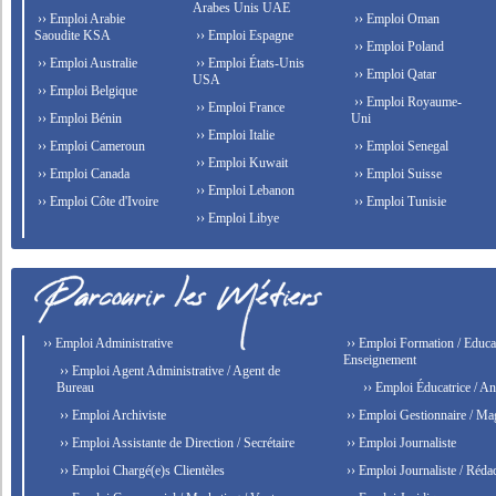
Arabes Unis UAE
›› Emploi Arabie
›› Emploi Oman
Saoudite KSA
›› Emploi Espagne
›› Emploi Poland
›› Emploi Australie
›› Emploi États-Unis
›› Emploi Qatar
USA
›› Emploi Belgique
›› Emploi Royaume-
›› Emploi France
›› Emploi Bénin
Uni
›› Emploi Italie
›› Emploi Cameroun
›› Emploi Senegal
›› Emploi Kuwait
›› Emploi Canada
›› Emploi Suisse
›› Emploi Lebanon
›› Emploi Côte d'Ivoire
›› Emploi Tunisie
›› Emploi Libye
›› Emploi Administrative
›› Emploi Formation / Educat
Enseignement
›› Emploi Agent Administrative / Agent de
Bureau
›› Emploi Éducatrice / An
›› Emploi Archiviste
›› Emploi Gestionnaire / Ma
›› Emploi Assistante de Direction / Secrétaire
›› Emploi Journaliste
›› Emploi Chargé(e)s Clientèles
›› Emploi Journaliste / Rédac