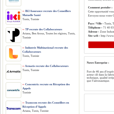
Comment postuler :
››
IKI Assurance recrute des Conseillers
Cette opportunité vous
Mutuelle Santé
Envoyez-nous votre C
Tunis, Tunisie
Pays / Ville ›
Tunis, T
Téléphone ›
71 40 03
››
TP recrute des Collaborateurs
Adresse ›
Zone Indust
Ariana, Ben Arous, Toutes les régions, Tunis,
Site web ›
http://www
Tunisie
››
Industrie Multinational recrute des
Collaborateurs
Tunis, Tunisie
Notre Entreprise :
››
Armatis recrute des Collaborateurs
Tunis, Tunisie
Fort de 46 ans d\'expé
acteur clé dans la fabri
technique, qualité irré
que l\'aéronautique.
››
Concentrix recrute en Réception des
Appels
Tunisie
››
Transcom recrute des Conseillers en
Réception d’Appels
Ariana, Tunis, Tunisie