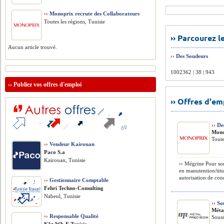
››
Monoprix recrute des Collaborateurs
Toutes les régions, Tunisie
›› Parcourez 
Aucun article trouvé.
››
Des Soudeurs
1002362 | 38 | 943
››
Publiez vos offres d'emploi
›› Offres d'e
››
Des
Mono
Toute
››
Vendeur Kairouan
Paco S.a
Kairouan, Tunisie
››
Mégrine Pour son 
en manutention/titu
autorisation de cond
››
Gestionnaire Comptable
Fehri Techno-Consulting
Nabeul, Tunisie
››
So
Méta
››
Responsable Qualité
Souss