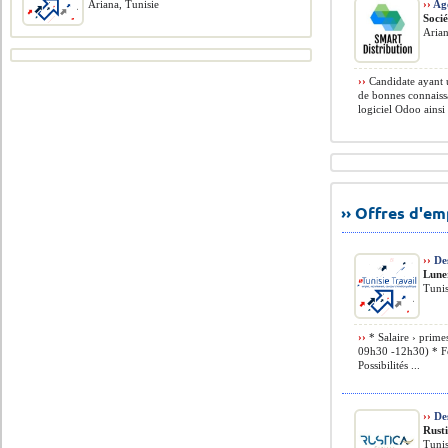
Ariana, Tunisie
››
Age
Soci
Arian
››
Candidate ayant u
de bonnes connaissa
logiciel Odoo ainsi 
›› Offres d'e
››
De
Lune
Tunis
››
* Salaire › primes
09h30 -12h30) * F
Possibilités ...
››
Des
Rust
Tunis