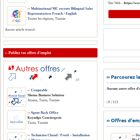
Site Web ›
https://ww
››
Multinational MC recrute Bilingual Sales
Representatives French / English
Toutes les régions, Tunisie
Aucun article trouvé.
››
Publiez vos offres d'emploi
›› Parcourez 
Aucune autre offre d'e
››
Comptable
Shema Business Solution
Ariana, Tunis, Tunisie
| 0 | 113
››
Agent Back Office
Keyndgo Conciergerie
›› Offres d'e
Tunis, Tunisie
››
Technicien Chaud / Froid – Installation
››
Des
Ha C