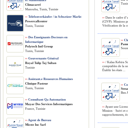
et Maintenance
Tunis
Climacarré
Manouba, Tunis, Tunisie
››
Telefonverkäufer / in Schweizer Markt
››
Dans le cadre d’u
Powercallcenter
(CIVP). Missions pr
Vérification de la c
Tunis, Tunisie
››
Des Enseignants Docteurs en
››
Ch
Informatique
Pann
Polytech Intl Group
Souss
Tunis, Tunisie
››
Gouvernante Général
››
/ Kalaa Kebira So
Royal Tulip Taj Sultan
comptables de la so
Tunisie
Établir les états ...
››
Assistant.e Ressources Humaines
Clinique Pasteur
››
Co
Tunis, Tunisie
Stes
Ben A
››
Consultant Qa Automation
Mayar Des Services Informatiques
››
Ayant une Licenc
France, Tunisie
Mission · Suivi et c
rapprochements, écr
››
Agent de Bureau
Micste Inc Sarl