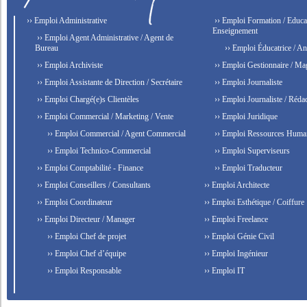
›› Emploi Administrative
›› Emploi Formation / Educat
Enseignement
›› Emploi Agent Administrative / Agent de
Bureau
›› Emploi Éducatrice / An
›› Emploi Archiviste
›› Emploi Gestionnaire / Ma
›› Emploi Assistante de Direction / Secrétaire
›› Emploi Journaliste
›› Emploi Chargé(e)s Clientèles
›› Emploi Journaliste / Rédac
›› Emploi Commercial / Marketing / Vente
›› Emploi Juridique
›› Emploi Commercial / Agent Commercial
›› Emploi Ressources Huma
›› Emploi Technico-Commercial
›› Emploi Superviseurs
›› Emploi Comptabilité - Finance
›› Emploi Traducteur
›› Emploi Conseillers / Consultants
›› Emploi Architecte
›› Emploi Coordinateur
›› Emploi Esthétique / Coiffure
›› Emploi Directeur / Manager
›› Emploi Freelance
›› Emploi Chef de projet
›› Emploi Génie Civil
›› Emploi Chef d’équipe
›› Emploi Ingénieur
›› Emploi Responsable
›› Emploi IT