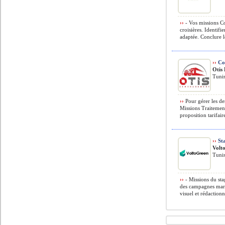
››
- Vos missions Con
croisières. Identifi
adaptée. Conclure le
››
Co
Otis
Tunis
››
Pour gérer les de
Missions Traitemen
proposition tarifair
››
Sta
Volt
Tunis
››
- Missions du sta
des campagnes marke
visuel et rédactionne