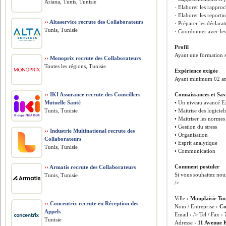
Ariana, Tunis, Tunisie
· Elaborer les rappro
· Elaborer les reporti
››
Altaservice recrute des Collaborateurs
· Préparer les déclarat
Tunis, Tunisie
· Coordonner avec les
Profil
Ayant une formation s
››
Monoprix recrute des Collaborateurs
Toutes les régions, Tunisie
Expérience exigée
Ayant minimum 02 ans
››
IKI Assurance recrute des Conseillers
Connaissances et Sav
Mutuelle Santé
• Un niveau avancé E
Tunis, Tunisie
• Maitrise des logicie
• Maitriser les normes
• Gestion du stress
››
Industrie Multinational recrute des
• Organisation
Collaborateurs
• Esprit analytique
Tunis, Tunisie
• Communication
Comment postuler
››
Armatis recrute des Collaborateurs
Si vous souhaitez nou
Tunis, Tunisie
/>
Ville ›
Monplaisir Tun
››
Concentrix recrute en Réception des
Nom / Entreprise ›
Co
Appels
Email › /> Tel / Fax ›
Tunisie
Adresse ›
11 Avenue 