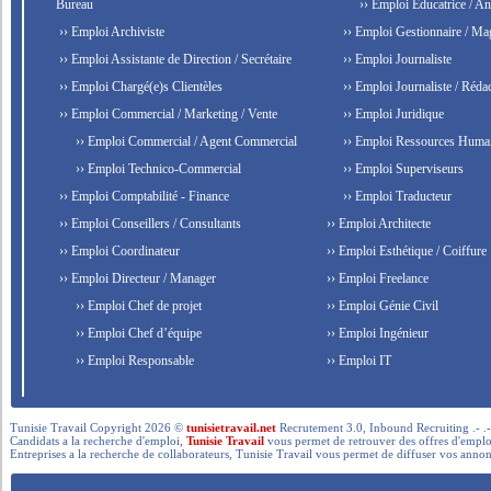
Bureau
›› Emploi Éducatrice / An
›› Emploi Archiviste
›› Emploi Gestionnaire / Ma
›› Emploi Assistante de Direction / Secrétaire
›› Emploi Journaliste
›› Emploi Chargé(e)s Clientèles
›› Emploi Journaliste / Rédac
›› Emploi Commercial / Marketing / Vente
›› Emploi Juridique
›› Emploi Commercial / Agent Commercial
›› Emploi Ressources Huma
›› Emploi Technico-Commercial
›› Emploi Superviseurs
›› Emploi Comptabilité - Finance
›› Emploi Traducteur
›› Emploi Conseillers / Consultants
›› Emploi Architecte
›› Emploi Coordinateur
›› Emploi Esthétique / Coiffure
›› Emploi Directeur / Manager
›› Emploi Freelance
›› Emploi Chef de projet
›› Emploi Génie Civil
›› Emploi Chef d’équipe
›› Emploi Ingénieur
›› Emploi Responsable
›› Emploi IT
Tunisie Travail Copyright 2026 ©
tunisietravail.net
Recrutement 3.0, Inbound Recruiting .- .-.. --- 
Candidats a la recherche d'emploi,
Tunisie Travail
vous permet de retrouver des offres d'emploi 
Entreprises a la recherche de collaborateurs, Tunisie Travail vous permet de diffuser vos annon