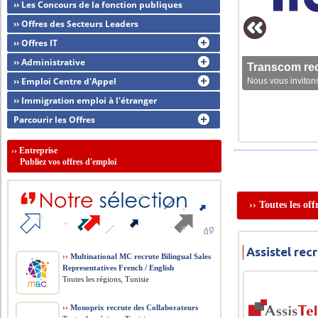
›› Les Concours de la fonction publiques
›› Offres des Secteurs Leaders
›› Offres IT
›› Administrative
Transcom rec
›› Emploi Centre d'Appel
Nous vous invitons
›› Immigration emploi à l'étranger
Parcourir les Offres
››
Entreprise
Publiez vos offres d'emploi
›› Toutes les of
Assistel re
››
Multinational MC recrute Bilingual Sales
Representatives French / English
Toutes les régions, Tunisie
››
Monoprix recrute des Collaborateurs