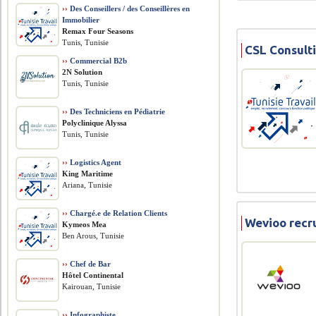
››
Des Conseillers / des Conseillères en
Immobilier
Remax Four Seasons
Tunis, Tunisie
CSL Consult
››
Commercial B2b
2N Solution
Tunis, Tunisie
››
Des Techniciens en Pédiatrie
Polyclinique Alyssa
Tunis, Tunisie
››
Logistics Agent
King Maritime
Ariana, Tunisie
››
Chargé.e de Relation Clients
Wevioo recr
Kymeos Mea
Ben Arous, Tunisie
››
Chef de Bar
Hôtel Continental
Kairouan, Tunisie
››
Infographiste