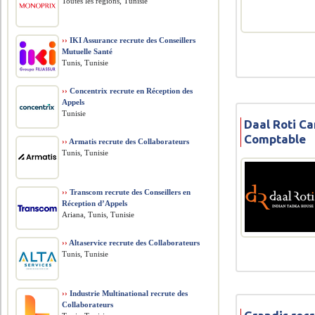
Toutes les régions, Tunisie
››
IKI Assurance recrute des Conseillers
Mutuelle Santé
Tunis, Tunisie
››
Concentrix recrute en Réception des
Appels
Tunisie
Daal Roti C
Comptable
››
Armatis recrute des Collaborateurs
Tunis, Tunisie
››
Transcom recrute des Conseillers en
Réception d’Appels
Ariana, Tunis, Tunisie
››
Altaservice recrute des Collaborateurs
Tunis, Tunisie
››
Industrie Multinational recrute des
Collaborateurs