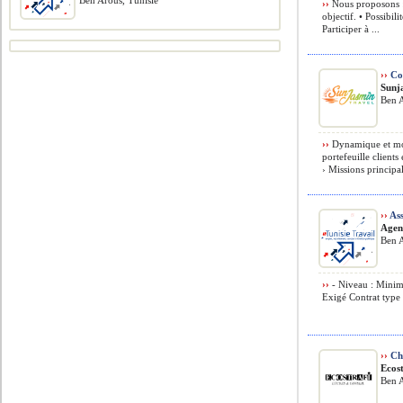
Ben Arous, Tunisie
››
Nous proposons : 
objectif. • Possibil
Participer à ...
››
Com
Sunj
Ben A
››
Dynamique et mot
portefeuille client
› Missions principal
››
Ass
Agen
Ben A
››
- Niveau : Minim
Exigé Contrat type 
››
Cha
Ecost
Ben A