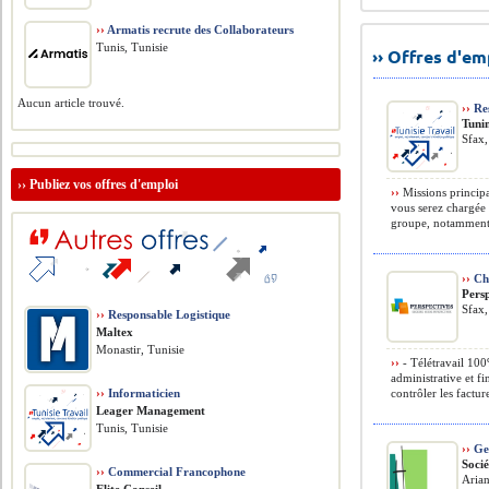
››
Armatis recrute des Collaborateurs
Tunis, Tunisie
›› Offres d'e
Aucun article trouvé.
››
Res
Tuni
Sfax,
››
Publiez vos offres d'emploi
››
Missions principa
vous serez chargée 
groupe, notamment 
››
Cha
Pers
Sfax,
››
Responsable Logistique
Maltex
Monastir, Tunisie
››
- Télétravail 100
administrative et fi
››
Informaticien
contrôler les facture
Leager Management
Tunis, Tunisie
››
Ges
Soci
››
Commercial Francophone
Arian