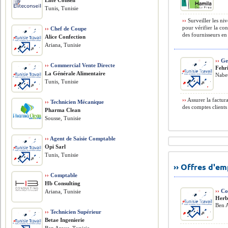
Elite Conseil
Tunis, Tunisie
››
Surveiller les niv
pour vérifier la c
››
Chef de Coupe
des fournisseurs en 
Alice Confection
Ariana, Tunisie
››
Ges
››
Commercial Vente Directe
Fehr
La Générale Alimentaire
Nabeu
Tunis, Tunisie
››
Assurer la factura
››
Technicien Mécanique
des comptes clients 
Pharma Clean
Sousse, Tunisie
››
Agent de Saisie Comptable
Opi Sarl
Tunis, Tunisie
›› Offres d'e
››
Comptable
Hb Consulting
››
Co
Ariana, Tunisie
Herb
Ben A
››
Technicien Supérieur
Betae Ingenierie