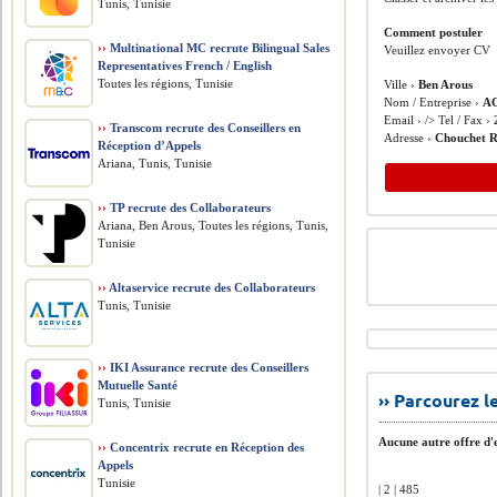
Tunis, Tunisie
Comment postuler
››
Multinational MC recrute Bilingual Sales
Veuillez envoyer CV
Representatives French / English
Toutes les régions, Tunisie
Ville ›
Ben Arous
Nom / Entreprise ›
AC
Email › /> Tel / Fax ›
››
Transcom recrute des Conseillers en
Adresse ›
Chouchet R
Réception d’Appels
Ariana, Tunis, Tunisie
››
TP recrute des Collaborateurs
Ariana, Ben Arous, Toutes les régions, Tunis,
Tunisie
››
Altaservice recrute des Collaborateurs
Tunis, Tunisie
››
IKI Assurance recrute des Conseillers
Mutuelle Santé
›› Parcourez 
Tunis, Tunisie
Aucune autre offre d'e
››
Concentrix recrute en Réception des
Appels
Tunisie
| 2 | 485