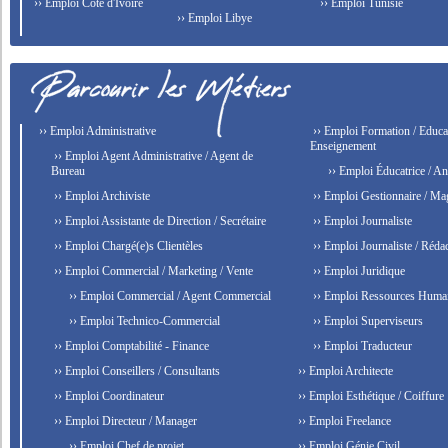
›› Emploi Côte d'Ivoire
›› Emploi Tunisie
›› Emploi Libye
›› Emploi Administrative
›› Emploi Formation / Educat
Enseignement
›› Emploi Agent Administrative / Agent de
Bureau
›› Emploi Éducatrice / An
›› Emploi Archiviste
›› Emploi Gestionnaire / Ma
›› Emploi Assistante de Direction / Secrétaire
›› Emploi Journaliste
›› Emploi Chargé(e)s Clientèles
›› Emploi Journaliste / Rédac
›› Emploi Commercial / Marketing / Vente
›› Emploi Juridique
›› Emploi Commercial / Agent Commercial
›› Emploi Ressources Huma
›› Emploi Technico-Commercial
›› Emploi Superviseurs
›› Emploi Comptabilité - Finance
›› Emploi Traducteur
›› Emploi Conseillers / Consultants
›› Emploi Architecte
›› Emploi Coordinateur
›› Emploi Esthétique / Coiffure
›› Emploi Directeur / Manager
›› Emploi Freelance
›› Emploi Chef de projet
›› Emploi Génie Civil