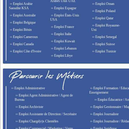
Arabes Unis UAE
›› Emploi Arabie
›› Emploi Oman
Saoudite KSA
›› Emploi Espagne
›› Emploi Poland
›› Emploi Australie
›› Emploi États-Unis
›› Emploi Qatar
USA
›› Emploi Belgique
›› Emploi Royaume-
›› Emploi France
›› Emploi Bénin
Uni
›› Emploi Italie
›› Emploi Cameroun
›› Emploi Senegal
›› Emploi Kuwait
›› Emploi Canada
›› Emploi Suisse
›› Emploi Lebanon
›› Emploi Côte d'Ivoire
›› Emploi Tunisie
›› Emploi Libye
›› Emploi Administrative
›› Emploi Formation / Educat
Enseignement
›› Emploi Agent Administrative / Agent de
Bureau
›› Emploi Éducatrice / An
›› Emploi Archiviste
›› Emploi Gestionnaire / Ma
›› Emploi Assistante de Direction / Secrétaire
›› Emploi Journaliste
›› Emploi Chargé(e)s Clientèles
›› Emploi Journaliste / Rédac
›› Emploi Commercial / Marketing / Vente
›› Emploi Juridique