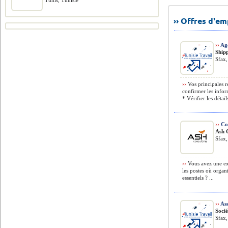
Tunis, Tunisie
›› Offres d'e
››
Age
Ship
Sfax,
››
Vos principales re
confirmer les info
* Vérifier les détail
››
Co
Ash 
Sfax,
››
Vous avez une ex
les postes où organi
essentiels ? ...
››
Ass
Soci
Sfax,