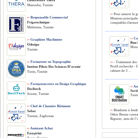
Laboratoire Thera
Manouba, Tunisie
››
Pour assurer la ge
››
Responsable Commercial
Missions principale
Frigotechnique
comptables (facture
Médenine, Tunisie
››
Co
››
Graphiste Machiniste
Bsm 
Odesign
Monas
Tunisie
››
Formateur en Topographie
››
- Traitement des 
Profil recherché -
Institut Pilote Des Sciences D’avenir
cabinet de 3 ...
Tunis, Tunisie
››
Formateur.trice en Design Graphique
››
Ass
Declitech
Soci
Sousse, Tunisie
Tunis
››
Chef de Chantier Bâtiment
››
Résidente à Jendo
Sobat
Odoo Bonne connais
Tunisie, Zaghouan
Rigueur, sens de l’o
››
Assistant Achat
Easyprint