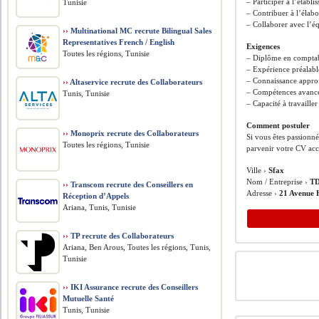
– Participer à l’établi
Tunisie
– Contribuer à l’élabo
– Collaborer avec l’é
››
Multinational MC recrute Bilingual Sales
Representatives French / English
Exigences
Toutes les régions, Tunisie
– Diplôme en comptab
– Expérience préalabl
– Connaissance approf
››
Altaservice recrute des Collaborateurs
– Compétences avancée
Tunis, Tunisie
– Capacité à travaille
Comment postuler
››
Monoprix recrute des Collaborateurs
Si vous êtes passionné
Toutes les régions, Tunisie
parvenir votre CV acc
Ville ›
Sfax
Nom / Entreprise ›
TD
››
Transcom recrute des Conseillers en
Adresse ›
21 Avenue 
Réception d’Appels
Ariana, Tunis, Tunisie
››
TP recrute des Collaborateurs
Ariana, Ben Arous, Toutes les régions, Tunis,
Tunisie
››
IKI Assurance recrute des Conseillers
Mutuelle Santé
Tunis, Tunisie