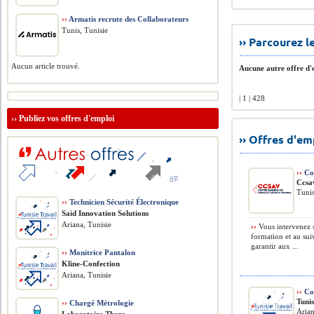
››
Armatis recrute des Collaborateurs
Tunis, Tunisie
›› Parcourez 
Aucun article trouvé.
Aucune autre offre d'e
| 1 | 428
››
Publiez vos offres d'emploi
›› Offres d'e
››
Con
Ccsa
Tunis
››
Technicien Sécurité Électronique
Said Innovation Solutions
Ariana, Tunisie
››
Vous intervenez s
formation et au sui
garantir aux ...
››
Monitrice Pantalon
Kline-Confection
Ariana, Tunisie
››
Co
Tunis
››
Chargé Métrologie
Aria