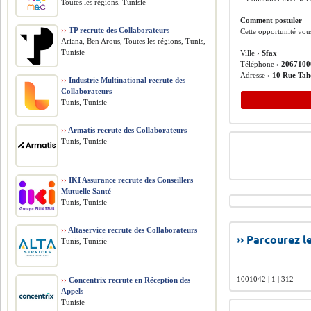
Toutes les régions, Tunisie
Comment postuler
››
TP recrute des Collaborateurs
Cette opportunité vou
Ariana, Ben Arous, Toutes les régions, Tunis,
Tunisie
Ville ›
Sfax
Téléphone ›
2067100
Adresse ›
10 Rue Tah
››
Industrie Multinational recrute des
Collaborateurs
Tunis, Tunisie
››
Armatis recrute des Collaborateurs
Tunis, Tunisie
››
IKI Assurance recrute des Conseillers
Mutuelle Santé
Tunis, Tunisie
››
Altaservice recrute des Collaborateurs
›› Parcourez 
Tunis, Tunisie
1001042 | 1 | 312
››
Concentrix recrute en Réception des
Appels
Tunisie