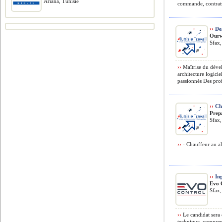
Ariana, Tunisie
commande, contrats
››
Des
Our
Sfax,
››
Maîtrise du déve
architecture logicie
passionnés Des prof
››
Ch
Prep
Sfax,
››
- Chauffeur au al
››
Ing
Evo 
Sfax,
››
Le candidat sera 
technique, compren