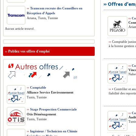
›› Offres d'e
››
Transcom recrute des Conseillers en
Réception d’Appels
Ariana, Tunis, Tunisie
››
Co
Conn
Arian
Aucun article trouvé.
››
Comptable junior
à la bonne gestion 
››
Publiez vos offres d'emploi
››
Con
Vinc
Nabeu
››
Comptable
››
• Contrôler et ana
Alliance Service Environnement
fiabilité des reporti
Tunis, Tunisie
››
Stage Prospection Commerciale
››
Co
Otis Déménagement
Audi
Tunis, Tunisie
Tunis
››
Ingénieur / Technicien en Chimie