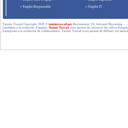
›› Emploi Responsable
›› Emploi IT
Tunisie Travail Copyright 2026 ©
tunisietravail.net
Recrutement 3.0, Inbound Recruiting .- .-.. --- 
Candidats a la recherche d'emploi,
Tunisie Travail
vous permet de retrouver des offres d'emploi 
Entreprises a la recherche de collaborateurs, Tunisie Travail vous permet de diffuser vos annon