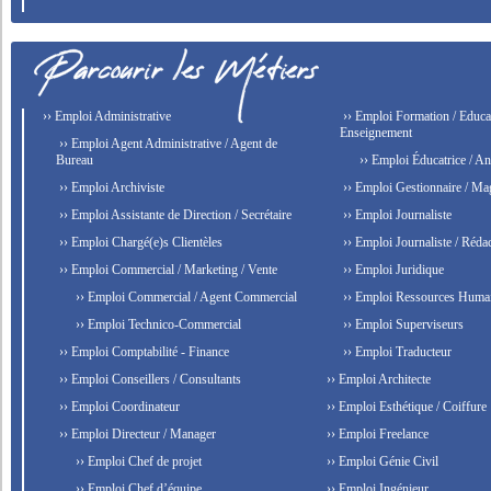
›› Emploi Administrative
›› Emploi Formation / Educat
Enseignement
›› Emploi Agent Administrative / Agent de
Bureau
›› Emploi Éducatrice / An
›› Emploi Archiviste
›› Emploi Gestionnaire / Ma
›› Emploi Assistante de Direction / Secrétaire
›› Emploi Journaliste
›› Emploi Chargé(e)s Clientèles
›› Emploi Journaliste / Rédac
›› Emploi Commercial / Marketing / Vente
›› Emploi Juridique
›› Emploi Commercial / Agent Commercial
›› Emploi Ressources Huma
›› Emploi Technico-Commercial
›› Emploi Superviseurs
›› Emploi Comptabilité - Finance
›› Emploi Traducteur
›› Emploi Conseillers / Consultants
›› Emploi Architecte
›› Emploi Coordinateur
›› Emploi Esthétique / Coiffure
›› Emploi Directeur / Manager
›› Emploi Freelance
›› Emploi Chef de projet
›› Emploi Génie Civil
›› Emploi Chef d’équipe
›› Emploi Ingénieur