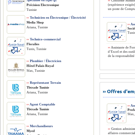
Spécialise en Hplc-gc
››
Confirmé Mission
(expérience exigée
Précision Electronique
un poste de Comptab
Tunisie
››
Technicien en Électronique / Électricité
Media Shop
››
Ass
Ariana, Tunisie
Soci
Tunis
››
Technico-commercial
Floralies
››
Assistante de For
Tunis, Tunisie
d’Excel et des outi
de la responsabilité 
››
Plombier / Électricien
Hôtel Palais Royal
Sfax, Tunisie
››
Représentant Terrain
Tbtrade Tunisie
›› Offres d'e
Ariana, Tunisie
››
Agent Comptable
››
Ass
Tbtrade Tunisie
Profe
Ariana, Tunisie
Sfax,
››
Merchandiseurs
››
Gestion administr
Myed
affaires commercial