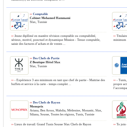
››
Comptable
Cabinet Mohamed Hammami
Sfax, Tunisie
››
Jeune diplômé en mastère révision comptable ou comptabilité,
››
Titulair
sérieux, motivé, ponctuel et dynamique Mission - Tenue comptable,
minimum .
saisie des factures d’achats et de ventes ...
››
Des Chefs de Partie
Z Boutique Hôtel Sfax
Sfax, Tunisie
››
- Expérience 3 ans minimum en tant que chef de partie - Maitrise des
››
- Tunis,
buffets et service à la carte - temps complet ...
propre ac
l’accompa
››
Des Chefs de Rayon
Monoprix
Ariana, Ben Arous, Mahdia, Médenine, Monastir, Sfax,
Siliana, Sousse, Toutes les régions, Tunis, Tunisie
››
Lieux de travail: Grand Tunis Sousse Sfax Chefs de Rayon
››
To join 