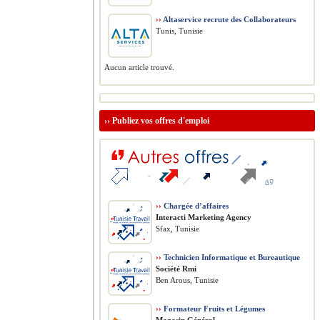
››
Altaservice recrute des Collaborateurs
Tunis, Tunisie
Aucun article trouvé.
››
Publiez vos offres d'emploi
››
Chargée d’affaires
Interacti Marketing Agency
Sfax, Tunisie
››
Technicien Informatique et Bureautique
Société Rmi
Ben Arous, Tunisie
››
Formateur Fruits et Légumes