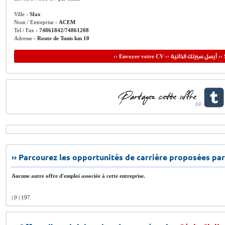
Ville ›
Sfax
Nom / Entreprise ›
ACEM
Tel / Fax ›
74861842/74861208
Adresse ›
Route de Tunis km 10
أرسل سيرتك الذاتية
›› Envoyer votre CV ››
‹‹ 
›› Parcourez les opportunités de carrière proposées par
Aucune autre offre d'emploi associée à cette entreprise.
| 0 | 197