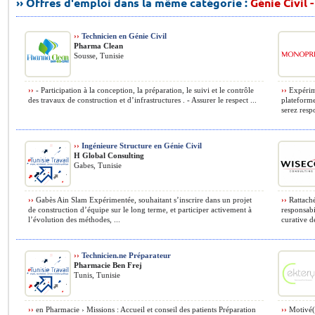
›› Offres d'emploi dans la même catégorie :
Génie Civil 
››
Technicien en Génie Civil
Pharma Clean
Sousse, Tunisie
››
- Participation à la conception, la préparation, le suivi et le contrôle
››
Expérime
des travaux de construction et d’infrastructures . - Assurer le respect ...
plateforme
serez resp
››
Ingénieure Structure en Génie Civil
H Global Consulting
Gabes, Tunisie
››
Gabès Ain Slam Expérimentée, souhaitant s’inscrire dans un projet
››
Rattaché
de construction d’équipe sur le long terme, et participer activement à
responsabi
l’évolution des méthodes, ...
curative d
››
Technicien.ne Préparateur
Pharmacie Ben Frej
Tunis, Tunisie
››
en Pharmacie › Missions : Accueil et conseil des patients Préparation
››
Motivé(e