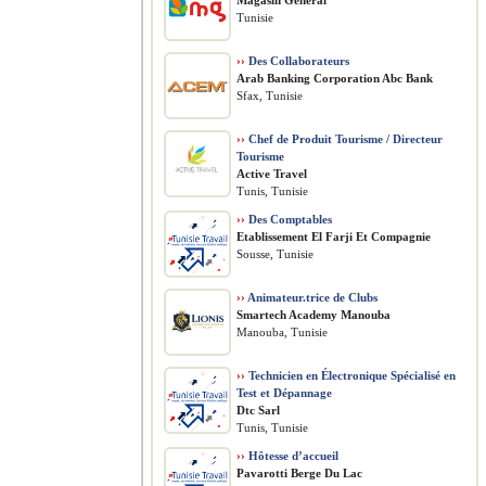
Magasin Général
Tunisie
››
Des Collaborateurs
Arab Banking Corporation Abc Bank
Sfax, Tunisie
››
Chef de Produit Tourisme / Directeur
Tourisme
Active Travel
Tunis, Tunisie
››
Des Comptables
Etablissement El Farji Et Compagnie
Sousse, Tunisie
››
Animateur.trice de Clubs
Smartech Academy Manouba
Manouba, Tunisie
››
Technicien en Électronique Spécialisé en
Test et Dépannage
Dtc Sarl
Tunis, Tunisie
››
Hôtesse d’accueil
Pavarotti Berge Du Lac