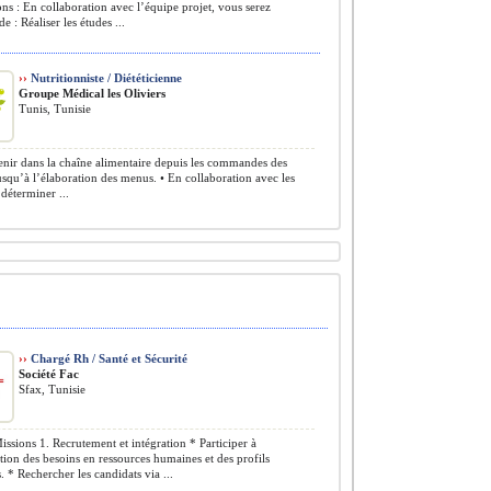
ns : En collaboration avec l’équipe projet, vous serez
e : Réaliser les études ...
››
Nutritionniste / Diététicienne
Groupe Médical les Oliviers
Tunis, Tunisie
enir dans la chaîne alimentaire depuis les commandes des
usqu’à l’élaboration des menus. • En collaboration avec les
déterminer ...
››
Chargé Rh / Santé et Sécurité
Société Fac
Sfax, Tunisie
ssions 1. Recrutement et intégration * Participer à
cation des besoins en ressources humaines et des profils
. * Rechercher les candidats via ...