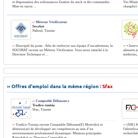
et dispensation des ordonnances Gestion du stock et des commandes
Vos Missio
Mise en rayon ...
chargé(e) d
››
Métreur Vérificateur
Socobat
Nabeul, Tunisie
››
Descriptif du poste : Afin de renforcer son équipe d’encadrement, la
››
• Interv
SOCOBAT recrute un Métreur Vérificateur. Vous serez rattaché à la
aliments j
Direction Technique et ...
médecins, 
›› Offres d'emploi dans la même région :
Sfax
››
Comptable Débutant.e
Tradico-tunisia
Sfax, Tunisie
››
Tradico-Tunisia recrute Comptable Débutant(E) Motivé(e) et
››
(SSE) Mi
désireux(se) de développer ses compétences au sein d’un
l'identifi
environnement professionnel dynamique. Missions principales
recherchés
Rattaché(e) au Directeur Comptable et ...