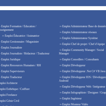
› Emploi Formation / Education /
›› Emploi Administrateur Base de donnée
nseignement
›› Emploi Administrateur réseaux
›› Emploi Éducatrice / Animatrice
›› Emploi Administrateur Système
› Emploi Gestionnaire / Magasinier
›› Emploi Chef de projet / Chef d’équipe
› Emploi Journaliste
›› Emploi Community Manager / Social
› Emploi Journaliste / Rédacteur / Traducteur
Manager
› Emploi Juridique
›› Emploi Conseillers / Consultants
› Emploi Ressources Humaines / RH
›› Emploi Développeur
› Emploi Superviseurs
›› Emploi Développeur .Net C# VB Java
› Emploi Traducteur
›› Emploi Développeur IOS / Développe
Android
mploi Architecte
›› Emploi Développeur Web / Intégrateur
mploi Esthétique / Coiffure
›› Emploi Infographiste / Designer / Grap
mploi Freelance
›› Emploi Ingénieur
mploi Génie Civil
›› Emploi Monteur Vidéo