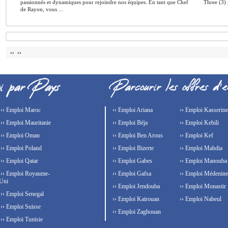
passionnés et dynamiques pour rejoindre nos équipes. En tant que Chef
Three (3) 
de Rayon, vous ...
›› ››
›› Emploi Maroc
›› Emploi Ariana
›› Emploi Kasserine
›› Emploi Mauritanie
›› Emploi Béja
›› Emploi Kebili
›› Emploi Oman
›› Emploi Ben Arous
›› Emploi Kef
›› Emploi Poland
›› Emploi Bizerte
›› Emploi Mahdia
›› Emploi Qatar
›› Emploi Gabes
›› Emploi Manouba
›› Emploi Royaume-
›› Emploi Gafsa
›› Emploi Médenine
Uni
›› Emploi Jendouba
›› Emploi Monastir
›› Emploi Senegal
›› Emploi Kairouan
›› Emploi Nabeul
›› Emploi Suisse
›› Emploi Zaghouan
›› Emploi Tunisie