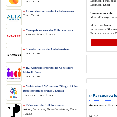
Maitrisant l outil sag
Tunis, Tunisie
Maitrisant Excel
››
Altaservice recrute des Collaborateurs
Comment postuler
Tunis, Tunisie
Merci d’envoyer votr
Ville ›
Ben Arous
Entreprise ›
CSL Cons
››
Monoprix recrute des Collaborateurs
Email › /> Adresse ›
C
Toutes les régions, Tunisie
››
Armatis recrute des Collaborateurs
Tunis, Tunisie
››
IKI Assurance recrute des Conseillers
Mutuelle Santé
Tunis, Tunisie
››
Multinational MC recrute Bilingual Sales
Representatives French / English
›› Parcourez 
Toutes les régions, Tunisie
Aucune autre offre d'e
››
TP recrute des Collaborateurs
Ariana, Ben Arous, Toutes les régions, Tunis,
Tunisie
| 4 | 579