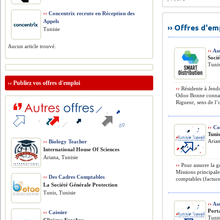
››
Concentrix recrute en Réception des
Appels
›› Offres d'e
Tunisie
Aucun article trouvé.
››
Ass
Soci
Tunis
››
Publiez vos offres d'emploi
››
Résidente à Jendo
Odoo Bonne connais
Rigueur, sens de l’o
››
Co
Tunis
Aria
››
Biology Teacher
International House Of Sciences
Ariana, Tunisie
››
Pour assurer la ge
Missions principale
››
Des Cadres Comptables
comptables (facture
La Société Générale Protection
Tunis, Tunisie
››
Ass
Port
››
Caissier
Tunis