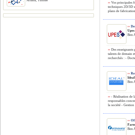
Ariana, Tunisie
››
Vos principales f
techniques 2D/3D s
plans de fabrication
››
Des
Upes
Ben A
››
Des enseignants 
talents de demain e
recherchés : › Doct
››
Res
Ideal
Ben A
››
- Réalisation de 
responsables concer
la société - Gestion 
››
Of
Farm
Ben A