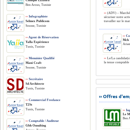
Clinique Ezzahra
Ben Arous, Tunisie
››
(ADV) – Marché F
››
Infographiste
sécuriser notre act
Selmex Publicom
travailler sur le ma
Sousse, Tunisie
››
Co
››
Agent de Réservation
Mch 
Yalla Expérience
Arian
Tunis, Tunisie
››
Menuisier Qualifié
››
Le/La candidat(e)
la tenue comptable et
Mani Craft
Sousse, Tunisie
››
Secrétaire
Sd Architecte
Tunis, Tunisie
›› Offres d'e
››
Commercial Freelance
T2St
Tunis, Tunisie
››
Ing
Le M
Ben A
››
Comptable / Auditeur
Gbh Onsulting