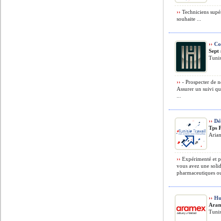
››
Techniciens supér
souhaite ...
››
Co
Sept 
Tunis
››
- Prospecter de no
Assurer un suivi qu
...
››
Dél
Tps 
Aria
››
Expérimenté et p
vous avez une soli
pharmaceutiques ou 
››
Hu
Ara
Tunis