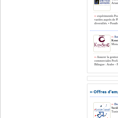
Arian
››
expérimentés Pour
variées auprès de P
diversifiés. • Possi
››
Ass
Kens
Monas
››
Assurer la gestio
commerciales Prof
Bilingue : Arabe - 
›› Offres d'e
››
Des
Socié
Tunis