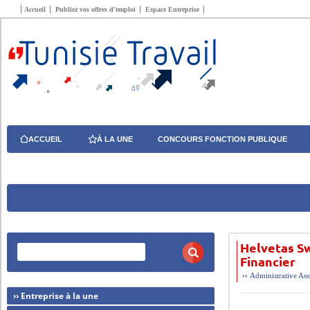
Accueil
Publiez vos offres d’emploi
Espace Entreprise
ACCUEIL
À LA UNE
CONCOURS FONCTION PUBLIQUE
Helvetas Sw
Financier
››
Administrative
Ass
›› Entreprise à la une