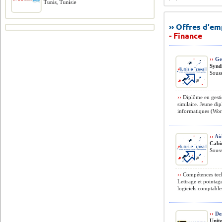
Tunis, Tunisie
›› Offres d'e
- Finance
››
Ges
Synd
Souss
››
Diplôme en gesti
similaire. Jeune di
informatiques (Word
››
Ai
Cabi
Souss
››
Compétences techn
Lettrage et pointag
logiciels comptables
››
Des
Unit