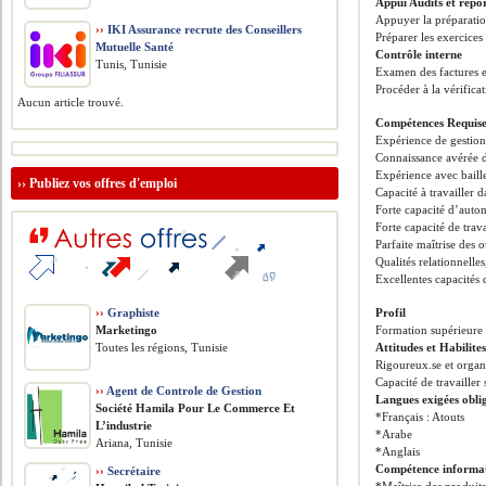
Appui Audits et repo
Appuyer la préparatio
››
IKI Assurance recrute des Conseillers
Préparer les exercices
Mutuelle Santé
Contrôle interne
Tunis, Tunisie
Examen des factures e
Procéder à la vérificat
Aucun article trouvé.
Compétences Requis
Expérience de gestion
Connaissance avérée d
Expérience avec baille
››
Publiez vos offres d'emploi
Capacité à travailler 
Forte capacité d’auton
Forte capacité de trava
Parfaite maîtrise des 
Qualités relationnelles
Excellentes capacités 
››
Graphiste
Profil
Marketingo
Formation supérieure 
Toutes les régions, Tunisie
Attitudes et Habilite
Rigoureux.se et organi
Capacité de travailler
››
Agent de Controle de Gestion
Langues exigées obli
Société Hamila Pour Le Commerce Et
*Français : Atouts
L’industrie
*Arabe
Ariana, Tunisie
*Anglais
Compétence informat
››
Secrétaire