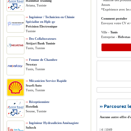
*Maîtrise des produit
Hannibal Training
Atouts
Ariana, Tunisie
*Expérience avec les 
››
Ingénieur / Technicien en Chimie
Comment postuler
Spécialise en Hplc-gc
Envoyez votre CV et vo
Précision Electronique
Tunisie
Ville ›
Tunis
Entreprise ›
Helvetas
››
Des Collaborateurs
Attijari Bank Tunisie
Tunis, Tunisie
››
Femme de Chambre
Nexstay
Tunis, Tunisie
››
Mécanicien Service Rapide
Srarfi Auto
Tunis, Tunisie
››
Réceptionniste
›› Parcourez 
Hotelink
Sousse, Tunisie
Aucune autre offre d'e
››
Ingénieur Hydraulicien Aménagiste
Soltech
| 4 | 1049