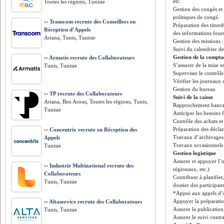
etc.
Toutes les régions, Tunisie
Gestion des congés et
politiques de congé.
››
Transcom recrute des Conseillers en
Préparation des timesh
Réception d’Appels
des informations four
Ariana, Tunis, Tunisie
Gestion des missions 
Suivi du calendrier de
Gestion de la compta
››
Armatis recrute des Collaborateurs
S’assurer de la mise 
Tunis, Tunisie
Superviser le contrôle
Vérifier les journaux 
Gestion du bureau
››
TP recrute des Collaborateurs
Suivi de la caisse
Ariana, Ben Arous, Toutes les régions, Tunis,
Rapprochement bancaire
Tunisie
Anticiper les besoins 
Contrôle des achats e
Préparation des déclara
››
Concentrix recrute en Réception des
Travaux d’archivages 
Appels
Travaux occasionnels 
Tunisie
Gestion logistique
Assurer et appuyer l’o
››
Industrie Multinational recrute des
régionaux, etc.)
Collaborateurs
Contribuer à planifier
Tunis, Tunisie
dossier des participant
*Appui aux appels d’
Appuyer la préparatio
››
Altaservice recrute des Collaborateurs
Assurer la publication
Tunis, Tunisie
Assurer le suivi contra