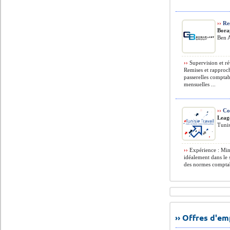
››
Res
Bora
Ben A
››
Supervision et r
Remises et rapproch
passerelles comptab
mensuelles ...
››
Com
Leag
Tunis
››
Expérience : Mini
idéalement dans le 
des normes comptabl
›› Offres d'e