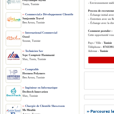
Polyclinique Alyssa
› Environnement stabl
Tunis, Tunisie
Process de recruteme
››
Commercial.e Développement Clientèle
– Échange initial ave
Sunjasmin Travel
– Entretien avec un 
Ben Arous, Tunisie
– Échange avec la dir
Comment postuler :
››
International Commercial
Cette opportunité vou
Ozeol
Sousse, Tunisie
Pays / Ville ›
Tunisie
Téléphone ›
0743391
››
Technicien Sav
Adresse ›
Tunisie
Scpc Comptoir Hammami
Sfax, Tunis, Tunisie
››
Comptable
Hermess Polymers
Ben Arous, Tunisie
››
Ingénieur en Informatique
Declitech Innovation
Sfax, Tunisie
››
Chargée de Clientèle Showroom
Ms Meuble
›› Parcourez 