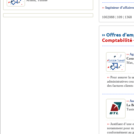
Ariana, Tunisie
››
Ingénieur d’affaires
1002088 | 109 | 1368
›› Offres d'e
Comptabilité 
››
Age
Casa
Sfax,
››
Pour assurer la sa
administratives cour
des factures clients 
››
Au
La B
Tunis
››
Justifiant d’une 
notamment pour miss
conformément au pla