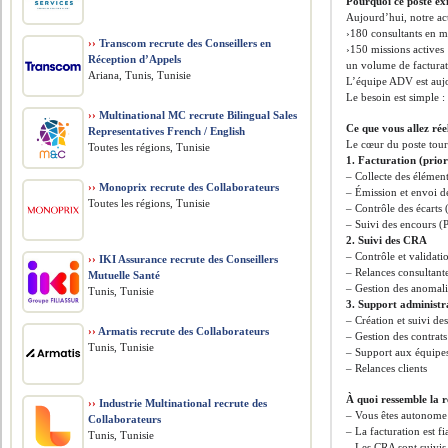
Pourquoi ce poste exi
Aujourd’hui, notre act
›180 consultants en m
››
Transcom recrute des Conseillers en
›150 missions actives
Réception d’Appels
un volume de factura
Ariana, Tunis, Tunisie
L’équipe ADV est auj
Le besoin est simple :
››
Multinational MC recrute Bilingual Sales
Ce que vous allez rée
Representatives French / English
Le cœur du poste tourn
Toutes les régions, Tunisie
1. Facturation (prior
– Collecte des élémen
››
Monoprix recrute des Collaborateurs
– Émission et envoi d
Toutes les régions, Tunisie
– Contrôle des écarts 
– Suivi des encours 
2. Suivi des CRA
– Contrôle et validati
››
IKI Assurance recrute des Conseillers
– Relances consultante
Mutuelle Santé
– Gestion des anomali
Tunis, Tunisie
3. Support administr
– Création et suivi d
››
Armatis recrute des Collaborateurs
– Gestion des contrats
Tunis, Tunisie
– Support aux équipe
– Relances clients
À quoi ressemble la r
››
Industrie Multinational recrute des
– Vous êtes autonome 
Collaborateurs
– La facturation est fi
Tunis, Tunisie
– Les CRA sont suivis,