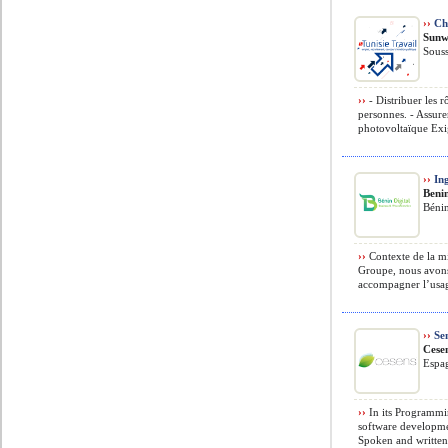
››
Che
Sunw
Souss
››
- Distribuer les 
personnes. - Assurer
photovoltaïque Exig
››
Ing
Benin
Béni
››
Contexte de la mi
Groupe, nous avons
accompagner l’usage
››
Sen
Cese
Espa
››
In its Programmin
software developme
Spoken and written.