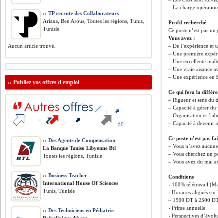
– La charge opération
››
TP recrute des Collaborateurs
Ariana, Ben Arous, Toutes les régions, Tunis,
Profil recherché
Tunisie
Ce poste n’est pas un 
Vous avez :
Aucun article trouvé.
– De l’expérience et 
– Une première expér
– Une excellente maîtri
– Une vraie aisance a
– Une expérience en E
››
Publiez vos offres d'emploi
Ce qui fera la différ
– Rigueur et sens du d
– Capacité à gérer du
– Organisation et fiabi
– Capacité à devenir
Ce poste n’est pas fa
››
Des Agents de Compensation
– Vous n’avez aucune 
La Banque Tuniso Libyenne Btl
– Vous cherchez un po
Toutes les régions, Tunisie
– Vous avez du mal ave
››
Business Teacher
Conditions
International House Of Sciences
› 100% télétravail (M
Tunis, Tunisie
› Horaires alignés sur
– 1500 DT à 2500 DT 
› Prime annuelle
››
Des Techniciens en Pédiatrie
› Perspectives d’évol