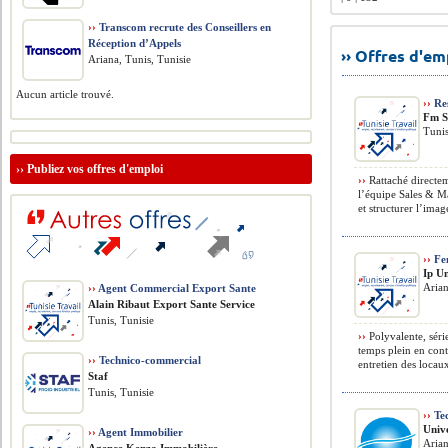
››
Transcom recrute des Conseillers en
Réception d’Appels
›› Offres d'e
Ariana, Tunis, Tunisie
Aucun article trouvé.
››
Res
Fm S
Tunis
››
Publiez vos offres d'emploi
››
Rattaché directem
l’équipe Sales & M
et structurer l’image
››
Fe
Ip U
Arian
››
Agent Commercial Export Sante
Alain Ribaut Export Sante Service
Tunis, Tunisie
››
Polyvalente, séri
temps plein en cont
››
Technico-commercial
entretien des locau
Staf
Tunis, Tunisie
››
Tec
Univ
››
Agent Immobilier
Arian