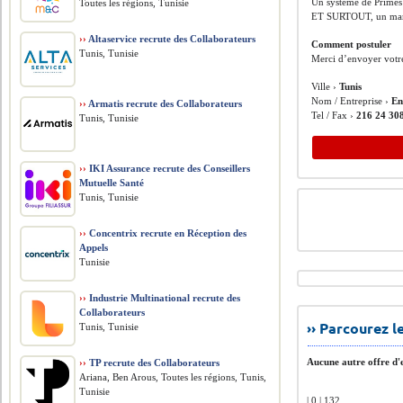
Un système de Primes 
Toutes les régions, Tunisie
ET SURTOUT, un manag
››
Altaservice recrute des Collaborateurs
Comment postuler
Tunis, Tunisie
Merci d’envoyer votr
Ville ›
Tunis
Nom / Entreprise ›
En
››
Armatis recrute des Collaborateurs
Tel / Fax ›
216 24 30
Tunis, Tunisie
››
IKI Assurance recrute des Conseillers
Mutuelle Santé
Tunis, Tunisie
››
Concentrix recrute en Réception des
Appels
Tunisie
››
Industrie Multinational recrute des
Collaborateurs
›› Parcourez 
Tunis, Tunisie
Aucune autre offre d'e
››
TP recrute des Collaborateurs
Ariana, Ben Arous, Toutes les régions, Tunis,
Tunisie
| 0 | 132