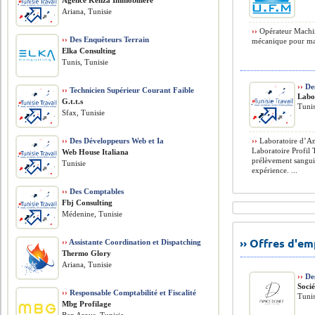
Agence Kenza Immobilière
Ariana, Tunisie
››
Opérateur Machin
››
Des Enquêteurs Terrain
mécanique pour mac
Elka Consulting
Tunis, Tunisie
››
Des
››
Technicien Supérieur Courant Faible
Labo
G.t.t.s
Tunis
Sfax, Tunisie
››
Des Développeurs Web et Ia
››
Laboratoire d’An
Laboratoire Profil 
Web House Italiana
prélèvement sangui
Tunisie
expérience. ...
››
Des Comptables
Fbj Consulting
Médenine, Tunisie
›› Offres d'e
››
Assistante Coordination et Dispatching
Thermo Glory
Ariana, Tunisie
››
Des
Soci
››
Responsable Comptabilité et Fiscalité
Tunis
Mbg Profilage