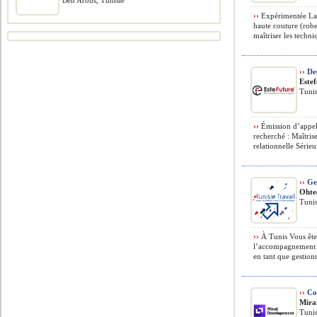
Ben Arous, Tunisie
››
Expérimentée La c
haute couture (robe
maîtriser les techni
››
Des
Este
Tunis
››
Émission d’appels
recherché : Maîtris
relationnelle Sérieu
››
Ges
Ohte
Tunis
››
À Tunis Vous êtes
l’accompagnement 
en tant que gestionn
››
Con
Mira
Tunis