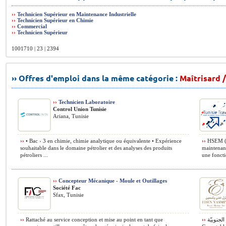
››
Technicien Supérieur en Maintenance Industrielle
››
Technicien Supérieur en Chimie
››
Commercial
››
Technicien Supérieur
1001710 | 23 | 2394
›› Offres d'emploi dans la même catégorie :
Maîtrisard /
››
Technicien Laboratoire
Control Union Tunisie
Ariana, Tunisie
››
• Bac › 3 en chimie, chimie analytique ou équivalente • Expérience
››
HSEM (hy
souhaitable dans le domaine pétrolier et des analyses des produits
maintenanc
pétroliers ...
une foncti
››
Concepteur Mécanique - Moule et Outillages
Société Fac
Sfax, Tunisie
››
Rattaché au service conception et mise au point en tant que
››
منتزه الحمامات الجنوبيّة MHS Eden Yasmine Resort et Spa recrute