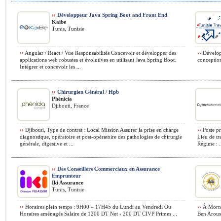
››
Développeur Java Spring Boot and Front End
Kaibe
Tunis, Tunisie
››
Angular / React / Vue Responsabilités Concevoir et développer des
››
Développ
applications web robustes et évolutives en utilisant Java Spring Boot.
conception
Intégrer et concevoir les ...
››
Chirurgien Général / Hpb
Phénicia
Djibouti, France
››
Djibouti, Type de contrat : Local Mission Assurer la prise en charge
››
Poste pr
diagnostique, opératoire et post‑opératoire des pathologies de chirurgie
Lieu de tr
générale, digestive et ...
Régime : .
››
Des Conseillers Commerciaux en Assurance
Emprunteur
Iki Assurance
Tunis, Tunisie
››
Horaires plein temps : 9H00 – 17H45 du Lundi au Vendredi Ou
››
À Morneg
Horaires aménagés Salaire de 1200 DT Net › 200 DT CIVP Primes ...
Ben Arous 