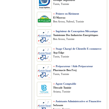
Groupe Sogefoires
Tunis, Tunisie
››
Peintre en Bâtiment
El Mazraa
Ben Arous, Nabeul, Tunisie
››
Ingénieur de Conception Mécanique
Tunisienne Des Industries Energétiques
Ben Arous, Tunisie
››
Stage Chargé de Clientèle E-commerce
Ayp Edge
Tunis, Tunisie
››
Préparateur / Aide Préparateur
Pharmacie Ben Frej
Tunis, Tunisie
››
Agent Comptable
Tbtrade Tunisie
Ariana, Tunisie
››
Assistante Administrative et Financière
Sofasam