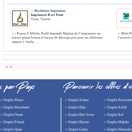
››
Machiniste Imprimeur
Imprimerie B'art Print
Tunis, Tunisie
››
/ Poseur d’Affiche Profil demandé Maitrise de l’ impression sur
››
Hôtel Pr
traceur grand format et traceur de découpe puis pose sur différents
l’accueil e
support ( vinyle, ...
›› ››
›› Emploi Maroc
›› Emploi Ariana
›› Emploi Kasserine
›› Emploi Mauritanie
›› Emploi Béja
›› Emploi Kebili
›› Emploi Oman
›› Emploi Ben Arous
›› Emploi Kef
›› Emploi Poland
›› Emploi Bizerte
›› Emploi Mahdia
›› Emploi Qatar
›› Emploi Gabes
›› Emploi Manouba