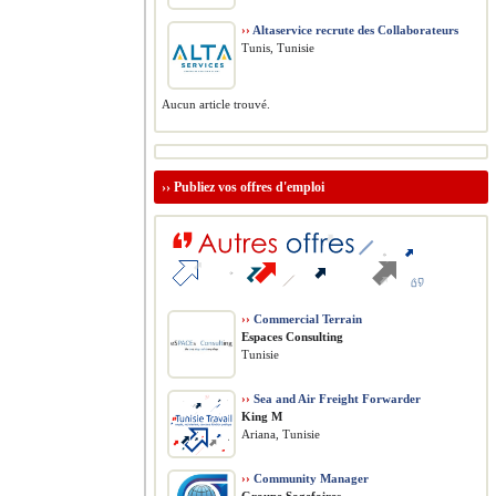
››
Altaservice recrute des Collaborateurs
Tunis, Tunisie
Aucun article trouvé.
››
Publiez vos offres d'emploi
››
Commercial Terrain
Espaces Consulting
Tunisie
››
Sea and Air Freight Forwarder
King M
Ariana, Tunisie
››
Community Manager