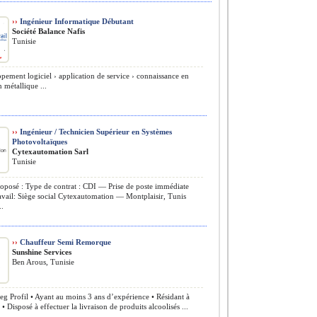
››
Ingénieur Informatique Débutant
Société Balance Nafis
Tunisie
ement logiciel › application de service › connaissance en
 métallique ...
››
Ingénieur / Technicien Supérieur en Systèmes
Photovoltaïques
Cytexautomation Sarl
Tunisie
oposé : Type de contrat : CDI — Prise de poste immédiate
avail: Siège social Cytexautomation — Montplaisir, Tunis
..
››
Chauffeur Semi Remorque
Sunshine Services
Ben Arous, Tunisie
 Profil • Ayant au moins 3 ans d’expérience • Résidant à
• Disposé à effectuer la livraison de produits alcoolisés ...