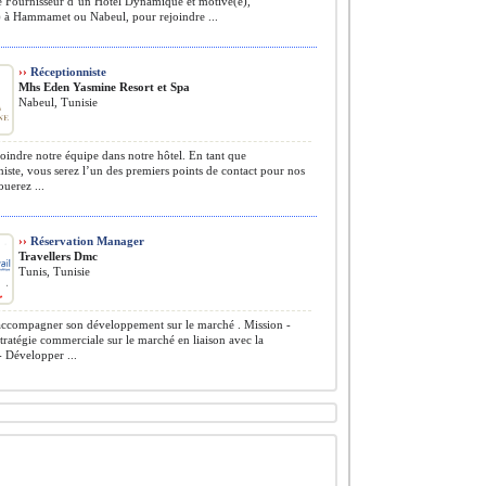
 Fournisseur d’un Hôtel Dynamique et motivé(e),
) à Hammamet ou Nabeul, pour rejoindre ...
››
Réceptionniste
Mhs Eden Yasmine Resort et Spa
Nabeul, Tunisie
oindre notre équipe dans notre hôtel. En tant que
iste, vous serez l’un des premiers points de contact pour nos
jouerez ...
››
Réservation Manager
Travellers Dmc
Tunis, Tunisie
ccompagner son développement sur le marché . Mission -
stratégie commerciale sur le marché en liaison avec la
- Développer ...