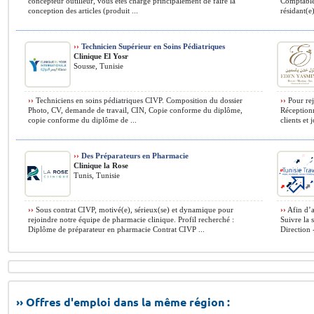
concepteur outilleur, vous êtes chargé principalement de faire la
Comptable
conception des articles (produit ...
résidant(e
››
Technicien Supérieur en Soins Pédiatriques
Clinique El Yosr
Sousse, Tunisie
››
Techniciens en soins pédiatriques CIVP. Composition du dossier
››
Pour rej
Photo, CV, demande de travail, CIN, Copie conforme du diplôme,
Réceptionn
copie conforme du diplôme de ...
clients et 
››
Des Préparateurs en Pharmacie
Clinique la Rose
Tunis, Tunisie
››
Sous contrat CIVP, motivé(e), sérieux(se) et dynamique pour
››
Afin d’a
rejoindre notre équipe de pharmacie clinique. Profil recherché :
Suivre la 
Diplôme de préparateur en pharmacie Contrat CIVP ...
Direction 
›› Offres d'emploi dans la même région :