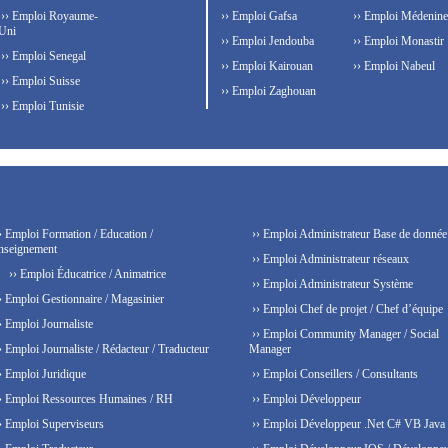
›› Emploi Royaume-
›› Emploi Gafsa
›› Emploi Médenine
Uni
›› Emploi Jendouba
›› Emploi Monastir
›› Emploi Senegal
›› Emploi Kairouan
›› Emploi Nabeul
›› Emploi Suisse
›› Emploi Zaghouan
›› Emploi Tunisie
› Emploi Formation / Education /
›› Emploi Administrateur Base de donnée
nseignement
›› Emploi Administrateur réseaux
›› Emploi Éducatrice / Animatrice
›› Emploi Administrateur Système
› Emploi Gestionnaire / Magasinier
›› Emploi Chef de projet / Chef d’équipe
› Emploi Journaliste
›› Emploi Community Manager / Social
› Emploi Journaliste / Rédacteur / Traducteur
Manager
› Emploi Juridique
›› Emploi Conseillers / Consultants
› Emploi Ressources Humaines / RH
›› Emploi Développeur
› Emploi Superviseurs
›› Emploi Développeur .Net C# VB Java