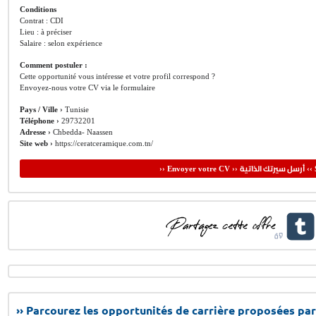
Conditions
Contrat : CDI
Lieu : à préciser
Salaire : selon expérience
Comment postuler :
Cette opportunité vous intéresse et votre profil correspond ?
Envoyez-nous votre CV via le formulaire
Pays / Ville ›
Tunisie
Téléphone ›
29732201
Adresse ›
Chbedda- Naassen
Site web ›
https://ceratceramique.com.tn/
أرسل سيرتك الذاتية
›› Envoyer votre CV ››
‹‹ 
›› Parcourez les opportunités de carrière proposées par