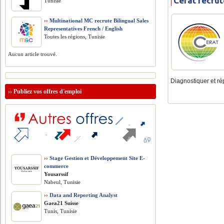
Cerat recru
Tunisie
››
Multinational MC recrute Bilingual Sales
Representatives French / English
Toutes les régions, Tunisie
Aucun article trouvé.
Diagnostiquer et rép
››
Publiez vos offres d'emploi
››
Stage Gestion et Développement Site E-
commerce
Yousarssif
Nabeul, Tunisie
››
Data and Reporting Analyst
Gaea21 Suisse
Tunis, Tunisie