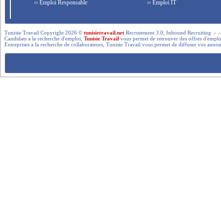
›› Emploi Responsable
›› Emploi IT
Tunisie Travail Copyright 2026 ©
tunisietravail.net
Recrutement 3.0, Inbound Recruiting .- .-.. --- 
Candidats a la recherche d'emploi,
Tunisie Travail
vous permet de retrouver des offres d'emploi 
Entreprises a la recherche de collaborateurs, Tunisie Travail vous permet de diffuser vos annon