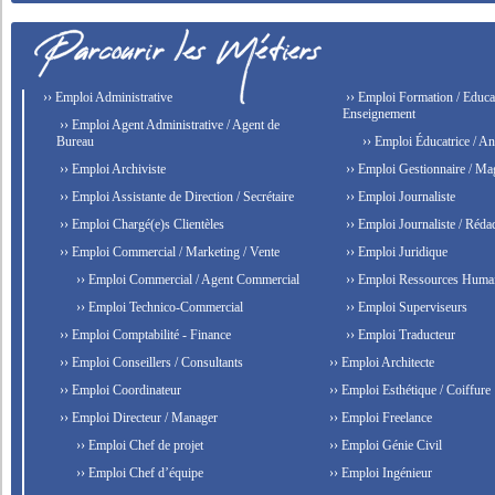
›› Emploi Administrative
›› Emploi Formation / Educat
Enseignement
›› Emploi Agent Administrative / Agent de
Bureau
›› Emploi Éducatrice / An
›› Emploi Archiviste
›› Emploi Gestionnaire / Ma
›› Emploi Assistante de Direction / Secrétaire
›› Emploi Journaliste
›› Emploi Chargé(e)s Clientèles
›› Emploi Journaliste / Rédac
›› Emploi Commercial / Marketing / Vente
›› Emploi Juridique
›› Emploi Commercial / Agent Commercial
›› Emploi Ressources Huma
›› Emploi Technico-Commercial
›› Emploi Superviseurs
›› Emploi Comptabilité - Finance
›› Emploi Traducteur
›› Emploi Conseillers / Consultants
›› Emploi Architecte
›› Emploi Coordinateur
›› Emploi Esthétique / Coiffure
›› Emploi Directeur / Manager
›› Emploi Freelance
›› Emploi Chef de projet
›› Emploi Génie Civil
›› Emploi Chef d’équipe
›› Emploi Ingénieur