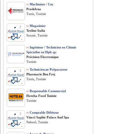
››
Machiniste / Cnc
Prodelcna
Tunis, Tunisie
››
Magasinier
Texline Italia
Sousse, Tunisie
››
Ingénieur / Technicien en Chimie
Spécialise en Hplc-gc
Précision Electronique
Tunisie
››
Technicien.ne Préparateur
Pharmacie Ben Frej
Tunis, Tunisie
››
Responsable Commercial
Hotelsa Food Tunisie
Tunisie
››
Comptable Débiteur
Vincci Saphir Palace And Spa
Nabeul, Tunisie