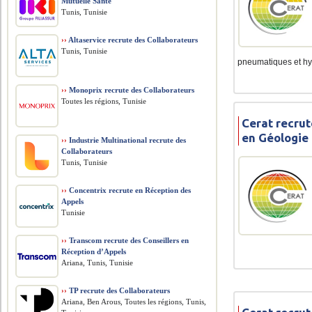
Mutuelle Santé
Tunis, Tunisie
››
Altaservice recrute des Collaborateurs
Tunis, Tunisie
pneumatiques et hyd
››
Monoprix recrute des Collaborateurs
Toutes les régions, Tunisie
Cerat recru
en Géologie
››
Industrie Multinational recrute des
Collaborateurs
Tunis, Tunisie
››
Concentrix recrute en Réception des
Appels
Tunisie
››
Transcom recrute des Conseillers en
Réception d’Appels
Ariana, Tunis, Tunisie
››
TP recrute des Collaborateurs
Ariana, Ben Arous, Toutes les régions, Tunis,