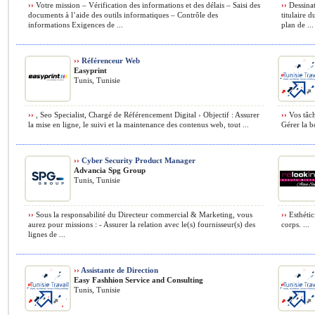
››
Votre mission – Vérification des informations et des délais – Saisi des
››
Dessinat
documents à l’aide des outils informatiques – Contrôle des
titulaire 
informations Exigences de ...
plan de ...
››
Référenceur Web
Easyprint
Tunis, Tunisie
››
, Seo Specialist, Chargé de Référencement Digital › Objectif : Assurer
››
Vos tâche
la mise en ligne, le suivi et la maintenance des contenus web, tout ...
Gérer la bo
››
Cyber Security Product Manager
Advancia Spg Group
Tunis, Tunisie
››
Sous la responsabilité du Directeur commercial & Marketing, vous
››
Esthétic
aurez pour missions : - Assurer la relation avec le(s) fournisseur(s) des
corps. ...
lignes de ...
››
Assistante de Direction
Easy Fashhion Service and Consulting
Tunis, Tunisie