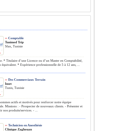
››
Comptable
Tunimed Trip
Sfax, Tunisie
 * Titulaire d’une Licence ou d’un Master en Comptabilité,
 équivalent. * Expérience professionnelle de 5 à 12 ans, ...
››
Des Commerciaux Terrain
Inset
Tunis, Tunisie
ommes actifs et motivés pour renforcer notre équipe
e. Missions : - Prospecter de nouveaux clients. - Présenter et
 nos produits/services. - ...
››
Technicien en Anesthésie
Clinique Zaghouan