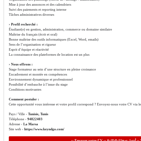
Mise à jour des annonces et des calendriers
Suivi des paiements et reporting interne
Tâches administratives diverses
› Profil recherché :
Étudiant(e) en gestion, administration, commerce ou domaine similaire
Maîtrise du français (écrit et oral)
Bonne maîtrise des outils informatiques (Excel, Word, emails)
Sens de l’organisation et rigueur
Esprit d’équipe et réactivité
La connaissance des plateformes de location est un plus
› Nous offrons :
Stage formateur au sein d’une structure en pleine croissance
Encadrement et montée en compétences
Environnement dynamique et professionnel
Possibilité d’embauche à l’issue du stage
Conditions motivantes
Comment postuler :
Cette opportunité vous intéresse et votre profil correspond ? Envoyez-nous votre CV via l
Pays / Ville ›
Tunisie, Tunis
Téléphone ›
94822403
Adresse ›
La Marsa
Site web ›
https://www.keyndgo.com/
أرسل سيرتك الذاتية
›› Envoyer votre CV ››
‹‹ 