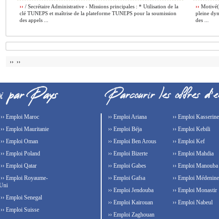
››
/ Secrétaire Administrative › Missions principales : * Utilisation de la
››
Motivé(e
clé TUNEPS et maîtrise de la plateforme TUNEPS pour la soumission
pleine dyn
des appels ...
des ...
›› ››
›› Emploi Maroc
›› Emploi Ariana
›› Emploi Kasserine
›› Emploi Mauritanie
›› Emploi Béja
›› Emploi Kebili
›› Emploi Oman
›› Emploi Ben Arous
›› Emploi Kef
›› Emploi Poland
›› Emploi Bizerte
›› Emploi Mahdia
›› Emploi Qatar
›› Emploi Gabes
›› Emploi Manouba
›› Emploi Royaume-
›› Emploi Gafsa
›› Emploi Médenine
Uni
›› Emploi Jendouba
›› Emploi Monastir
›› Emploi Senegal
›› Emploi Kairouan
›› Emploi Nabeul
›› Emploi Suisse
›› Emploi Zaghouan