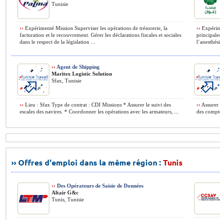
Tunisie
››
Expérimenté Mission Superviser les opérations de trésorerie, la
››
Expérime
facturation et le recouvrement. Gérer les déclarations fiscales et sociales
principales
dans le respect de la législation ...
l’anesthési
››
Agent de Shipping
Maritex Logistic Solution
Sfax, Tunisie
››
Lieu : Sfax Type de contrat : CDI Missions * Assurer le suivi des
››
Assurer l
escales des navires. * Coordonner les opérations avec les armateurs, ...
des comptes
›› Offres d'emploi dans la même région :
Tunis
››
Des Opérateurs de Saisie de Données
Altair G&c
Tunis, Tunisie