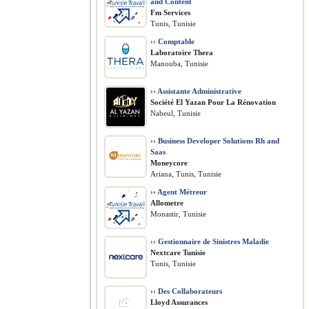
and Content
Fm Services
Tunis, Tunisie
››
Comptable
Laboratoire Thera
Manouba, Tunisie
››
Assistante Administrative
Société El Yazan Pour La Rénovation
Nabeul, Tunisie
››
Business Developer Solutions Rh and
Saas
Moneycore
Ariana, Tunis, Tunisie
››
Agent Métreur
Allometre
Monastir, Tunisie
››
Gestionnaire de Sinistres Maladie
Nextcare Tunisie
Tunis, Tunisie
››
Des Collaborateurs
Lloyd Assurances