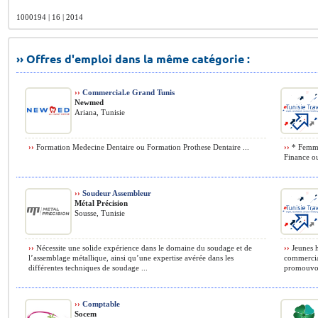
1000194 | 16 | 2014
›› Offres d'emploi dans la même catégorie :
››
Commercial.e Grand Tunis
Newmed
Ariana, Tunisie
››
Formation Medecine Dentaire ou Formation Prothese Dentaire ...
››
* Femme.
Finance ou
››
Soudeur Assembleur
Métal Précision
Sousse, Tunisie
››
Nécessite une solide expérience dans le domaine du soudage et de
››
Jeunes h
l’assemblage métallique, ainsi qu’une expertise avérée dans les
commercial
différentes techniques de soudage ...
promouvoir
››
Comptable
Socem