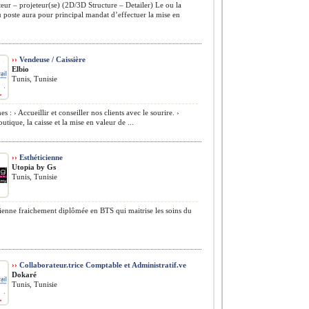
eur – projeteur(se) (2D/3D Structure – Detailer) Le ou la
du poste aura pour principal mandat d’effectuer la mise en
››
Vendeuse / Caissière
Elbio
Tunis, Tunisie
s : › Accueillir et conseiller nos clients avec le sourire. ›
utique, la caisse et la mise en valeur de ...
››
Esthéticienne
Utopia by Gs
Tunis, Tunisie
ienne fraichement diplômée en BTS qui maitrise les soins du
››
Collaborateur.trice Comptable et Administratif.ve
Dokaré
Tunis, Tunisie