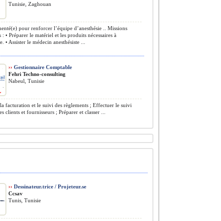
Tunisie, Zaghouan
nté(e) pour renforcer l’équipe d’anesthésie .. Missions
 : • Préparer le matériel et les produits nécessaires à
e. • Assister le médecin anesthésiste ...
››
Gestionnaire Comptable
Fehri Techno-consulting
Nabeul, Tunisie
a facturation et le suivi des règlements ; Effectuer le suivi
 clients et fournisseurs ; Préparer et classer ...
››
Dessinateur.trice / Projeteur.se
Ccsav
Tunis, Tunisie