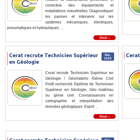
corrective des équipements et
installations industrielles. Diagnostiquer
les pannes et intervenir sur les
systèmes mécaniques, électriques,
pneumatiques et hydrauliques. ...
Détail ››
Cerat recrute Technicien Supérieur
Cerat
Mai,
2026
en Géologie
Cerat recrute Technicien Supérieur en
Géologie / Géomaterio /Génie Civil
Profil recherché Diplôme de Technicien
Supérieur en Géologie, Géo matériau
ou génie civil. Connaissances en
cartographie et interprétation des
données géologiques. Esprit ...
Détail ››
Fév,