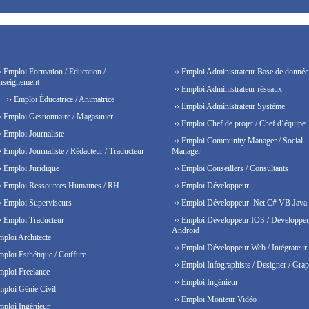
› Emploi Formation / Education /
›› Emploi Administrateur Base de donnée
nseignement
›› Emploi Administrateur réseaux
›› Emploi Éducatrice / Animatrice
›› Emploi Administrateur Système
› Emploi Gestionnaire / Magasinier
›› Emploi Chef de projet / Chef d’équipe
› Emploi Journaliste
›› Emploi Community Manager / Social
› Emploi Journaliste / Rédacteur / Traducteur
Manager
› Emploi Juridique
›› Emploi Conseillers / Consultants
› Emploi Ressources Humaines / RH
›› Emploi Développeur
› Emploi Superviseurs
›› Emploi Développeur .Net C# VB Java
› Emploi Traducteur
›› Emploi Développeur IOS / Développe
Android
mploi Architecte
›› Emploi Développeur Web / Intégrateur
mploi Esthétique / Coiffure
›› Emploi Infographiste / Designer / Grap
mploi Freelance
›› Emploi Ingénieur
mploi Génie Civil
›› Emploi Monteur Vidéo
mploi Ingénieur