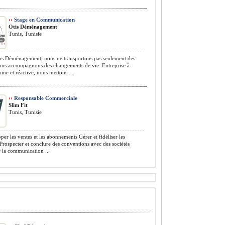
››
Stage en Communication
Otis Déménagement
Tunis, Tunisie
s Déménagement, nous ne transportons pas seulement des
nous accompagnons des changements de vie. Entreprise à
aine et réactive, nous mettons ...
››
Responsable Commerciale
Slim Fit
Tunis, Tunisie
er les ventes et les abonnements Gérer et fidéliser les
Prospecter et conclure des conventions avec des sociétés
 la communication ...