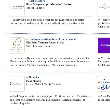
››
Chef des Bars
Hotel Steigenberger Marhaba Thalasso
Nabeul, Tunisie
››
Supervision des bars et du personnel bar Élaboration des cartes
››
- Expérie
boissons et cocktails Contrôle de la qualité du service et des coûts ...
profession
clients, en 
››
Gestionnaire Administratif du Personnel
Mhs Eden Yasmine Resort et Spa
Nabeul, Sousse, Tunisie
››
Ou Pointeur Dynamique, organisé(e) et rigoureux(se), résidant(e) à
››
Vos miss
Hammamet ou Nabeul, pour rejoindre l’équipe de notre établissement
Participer
hôtelier situé à Yasmine Hammamet. Missions principales ...
Collaborer
››
Plombier
Ideal Fluides
Ariana, Nabeul, Tunis, Tunisie
››
Qualifié pour renforcer son équipe. › Profil recherché : • Expérience
››
Avec Exp
en plomberie sanitaire et réseau hydraulique • Sérieux, ponctuel et
recouvreme
motivé • Capacité ...