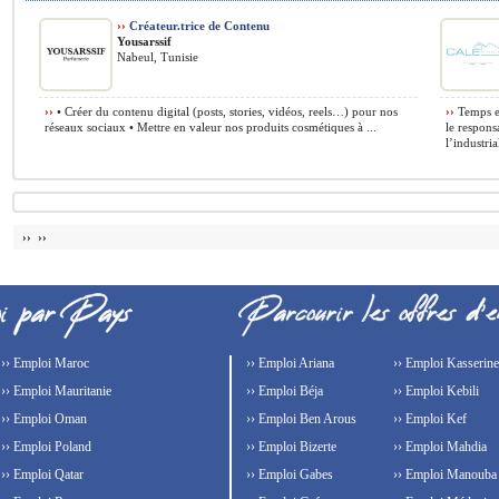
››
Créateur.trice de Contenu
Yousarssif
Nabeul, Tunisie
››
• Créer du contenu digital (posts, stories, vidéos, reels…) pour nos
››
Temps et
réseaux sociaux • Mettre en valeur nos produits cosmétiques à ...
le respons
l’industria
›› ››
›› Emploi Maroc
›› Emploi Ariana
›› Emploi Kasserine
›› Emploi Mauritanie
›› Emploi Béja
›› Emploi Kebili
›› Emploi Oman
›› Emploi Ben Arous
›› Emploi Kef
›› Emploi Poland
›› Emploi Bizerte
›› Emploi Mahdia
›› Emploi Qatar
›› Emploi Gabes
›› Emploi Manouba