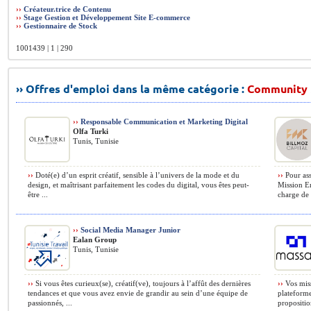
››
Créateur.trice de Contenu
››
Stage Gestion et Développement Site E-commerce
››
Gestionnaire de Stock
1001439 | 1 | 290
›› Offres d'emploi dans la même catégorie :
Community 
››
Responsable Communication et Marketing Digital
Olfa Turki
Tunis, Tunisie
››
Doté(e) d’un esprit créatif, sensible à l’univers de la mode et du
››
Pour assu
design, et maîtrisant parfaitement les codes du digital, vous êtes peut-
Mission E
être ...
charge de :
››
Social Media Manager Junior
Ealan Group
Tunis, Tunisie
››
Si vous êtes curieux(se), créatif(ve), toujours à l’affût des dernières
››
Vos miss
tendances et que vous avez envie de grandir au sein d’une équipe de
plateforme
passionnés, ...
propositio