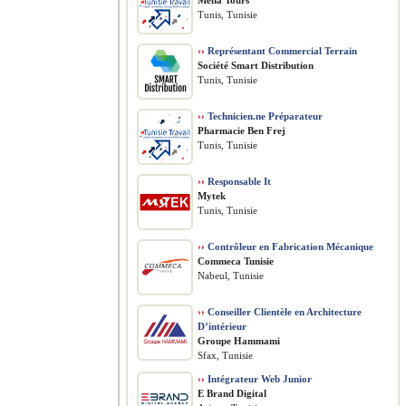
Mena Tours
Tunis, Tunisie
››
Représentant Commercial Terrain
Société Smart Distribution
Tunis, Tunisie
››
Technicien.ne Préparateur
Pharmacie Ben Frej
Tunis, Tunisie
››
Responsable It
Mytek
Tunis, Tunisie
››
Contrôleur en Fabrication Mécanique
Commeca Tunisie
Nabeul, Tunisie
››
Conseiller Clientèle en Architecture
D’intérieur
Groupe Hammami
Sfax, Tunisie
››
Intégrateur Web Junior
E Brand Digital