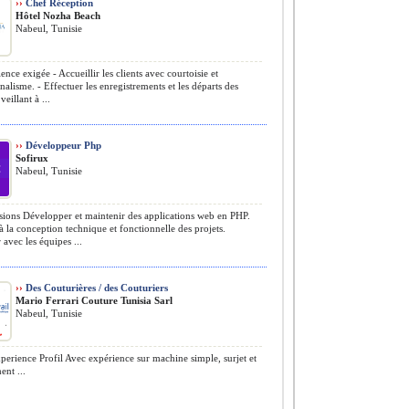
››
Chef Réception
Hôtel Nozha Beach
Nabeul, Tunisie
nce exigée - Accueillir les clients avec courtoisie et
nalisme. - Effectuer les enregistrements et les départs des
veillant à ...
››
Développeur Php
Sofirux
Nabeul, Tunisie
ions Développer et maintenir des applications web en PHP.
 à la conception technique et fonctionnelle des projets.
 avec les équipes ...
››
Des Couturières / des Couturiers
Mario Ferrari Couture Tunisia Sarl
Nabeul, Tunisie
erience Profil Avec expérience sur machine simple, surjet et
nt ...