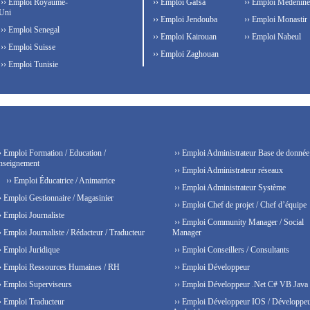
›› Emploi Royaume-
›› Emploi Gafsa
›› Emploi Médenine
Uni
›› Emploi Jendouba
›› Emploi Monastir
›› Emploi Senegal
›› Emploi Kairouan
›› Emploi Nabeul
›› Emploi Suisse
›› Emploi Zaghouan
›› Emploi Tunisie
› Emploi Formation / Education /
›› Emploi Administrateur Base de donnée
nseignement
›› Emploi Administrateur réseaux
›› Emploi Éducatrice / Animatrice
›› Emploi Administrateur Système
› Emploi Gestionnaire / Magasinier
›› Emploi Chef de projet / Chef d’équipe
› Emploi Journaliste
›› Emploi Community Manager / Social
› Emploi Journaliste / Rédacteur / Traducteur
Manager
› Emploi Juridique
›› Emploi Conseillers / Consultants
› Emploi Ressources Humaines / RH
›› Emploi Développeur
› Emploi Superviseurs
›› Emploi Développeur .Net C# VB Java
› Emploi Traducteur
›› Emploi Développeur IOS / Développe