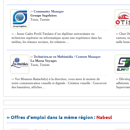
››
Community Manager
Groupe Sogefoires
Tunis, Tunisie
››
- Jeune Cadre Profil Titulaire d’un diplôme universitaire ou
››
Chez Oti
technicien supérieur en informatique ayant une expérience dans les
cartons, 
médias, les réseaux sociaux, les relations ...
taille hum
››
Technicien.ne en Multimédia / Content Manager
La Marsa Voyages
Tunis, Tunisie
››
Vos Missions Rattaché(e) à la direction, vous serez le moteur de
››
Développ
notre communication visuelle et digitale : Création visuelle : Concevoir
adhérents 
des bannières, affiches ...
Superviser
›› Offres d'emploi dans la même région :
Nabeul