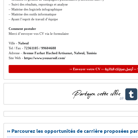
– Suivi des résultats, reportings et analyse
– Maitrise des logiciels infographique
– Maitrise des outils informatique
– Ayant l’esprit de travail d’équipe
Comment postuler
Merci d’envoyer vos CV via le formulaire
Ville ›
Nabeul
Tel / Fax ›
72361105 / 99604688
Adresse ›
Avenue Farhat Hached Artisanat, Nabeul, Tunisia
Site Web ›
https://www.yousarssif.com/
أرسل سيرتك الذاتية
›› Envoyer votre CV ››
‹‹ 
›› Parcourez les opportunités de carrière proposées par