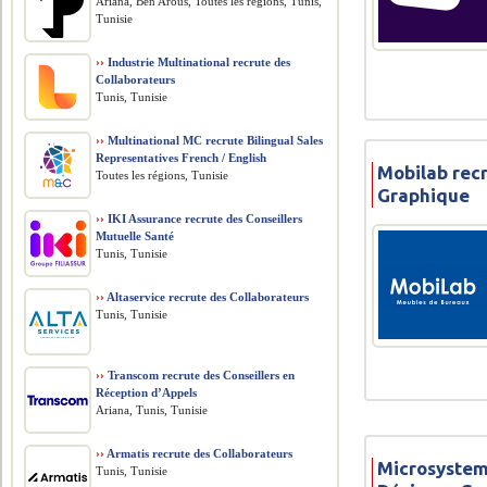
Ariana, Ben Arous, Toutes les régions, Tunis,
Tunisie
››
Industrie Multinational recrute des
Collaborateurs
Tunis, Tunisie
››
Multinational MC recrute Bilingual Sales
Representatives French / English
Mobilab rec
Toutes les régions, Tunisie
Graphique
››
IKI Assurance recrute des Conseillers
Mutuelle Santé
Tunis, Tunisie
››
Altaservice recrute des Collaborateurs
Tunis, Tunisie
››
Transcom recrute des Conseillers en
Réception d’Appels
Ariana, Tunis, Tunisie
››
Armatis recrute des Collaborateurs
Microsystem
Tunis, Tunisie