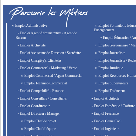
›› Emploi Administrative
›› Emploi Formation / Educat
Enseignement
›› Emploi Agent Administrative / Agent de
Bureau
›› Emploi Éducatrice / An
›› Emploi Archiviste
›› Emploi Gestionnaire / Ma
›› Emploi Assistante de Direction / Secrétaire
›› Emploi Journaliste
›› Emploi Chargé(e)s Clientèles
›› Emploi Journaliste / Rédac
›› Emploi Commercial / Marketing / Vente
›› Emploi Juridique
›› Emploi Commercial / Agent Commercial
›› Emploi Ressources Huma
›› Emploi Technico-Commercial
›› Emploi Superviseurs
›› Emploi Comptabilité - Finance
›› Emploi Traducteur
›› Emploi Conseillers / Consultants
›› Emploi Architecte
›› Emploi Coordinateur
›› Emploi Esthétique / Coiffure
›› Emploi Directeur / Manager
›› Emploi Freelance
›› Emploi Chef de projet
›› Emploi Génie Civil
›› Emploi Chef d’équipe
›› Emploi Ingénieur