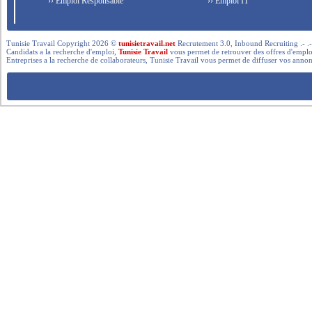
›› Emploi Responsable
›› Emploi IT
Tunisie Travail Copyright 2026 ©
tunisietravail.net
Recrutement 3.0, Inbound Recruiting .- .-.. --- 
Candidats a la recherche d'emploi,
Tunisie Travail
vous permet de retrouver des offres d'emploi 
Entreprises a la recherche de collaborateurs, Tunisie Travail vous permet de diffuser vos annon