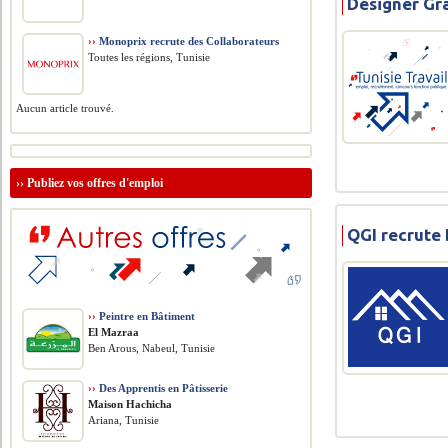
Désigner Gr
››
Monoprix recrute des Collaborateurs
Toutes les régions, Tunisie
Aucun article trouvé.
››
Publiez vos offres d'emploi
QGI recrute
››
Peintre en Bâtiment
El Mazraa
Ben Arous, Nabeul, Tunisie
››
Des Apprentis en Pâtisserie
Maison Hachicha
Ariana, Tunisie