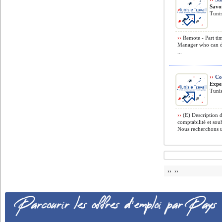
Savo
Tunis
››
Remote - Part ti
Manager who can d
...
››
Co
Exper
Tunis
››
(E) Description d
comptabilité et so
Nous recherchons u
›› ››