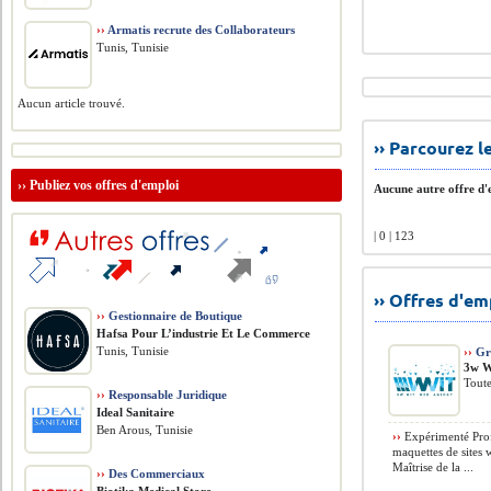
››
Armatis recrute des Collaborateurs
Tunis, Tunisie
Aucun article trouvé.
›› Parcourez 
››
Publiez vos offres d'emploi
Aucune autre offre d'e
| 0 | 123
›› Offres d'e
››
Gestionnaire de Boutique
Hafsa Pour L’industrie Et Le Commerce
Tunis, Tunisie
››
Gr
3w W
Toute
››
Responsable Juridique
Ideal Sanitaire
Ben Arous, Tunisie
››
Expérimenté Profi
maquettes de sites 
Maîtrise de la ...
››
Des Commerciaux