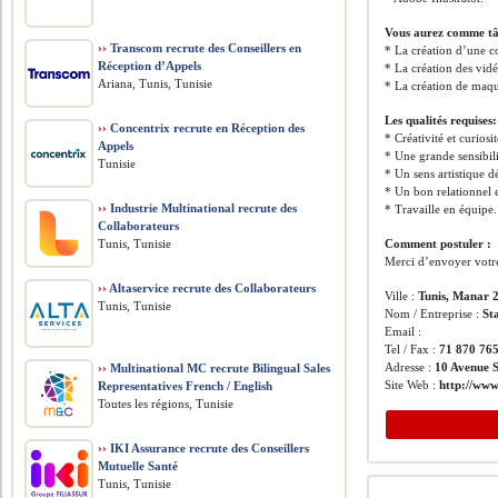
Vous aurez comme tâ
››
Transcom recrute des Conseillers en
* La création d’une c
Réception d’Appels
* La création des vid
Ariana, Tunis, Tunisie
* La création de maqu
Les qualités requises:
››
Concentrix recrute en Réception des
* Créativité et curiosit
Appels
* Une grande sensibil
Tunisie
* Un sens artistique 
* Un bon relationnel 
››
Industrie Multinational recrute des
* Travaille en équipe.
Collaborateurs
Tunis, Tunisie
Comment postuler :
Merci d’envoyer votre
››
Altaservice recrute des Collaborateurs
Ville :
Tunis, Manar 
Tunis, Tunisie
Nom / Entreprise :
St
Email :
Tel / Fax :
71 870 76
Adresse :
10 Avenue S
››
Multinational MC recrute Bilingual Sales
Site Web :
http://www
Representatives French / English
Toutes les régions, Tunisie
››
IKI Assurance recrute des Conseillers
Mutuelle Santé
Tunis, Tunisie