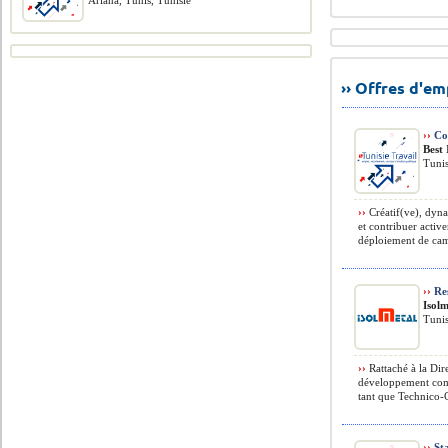
Ariana, Tunis, Tunisie
›› Offres d'e
››
Coo
Best
Tunis
››
Créatif(ve), dyna
et contribuer activ
déploiement de camp
››
Res
Isolm
Tunis
››
Rattaché à la Dir
développement comm
tant que Technico-C
››
Sta