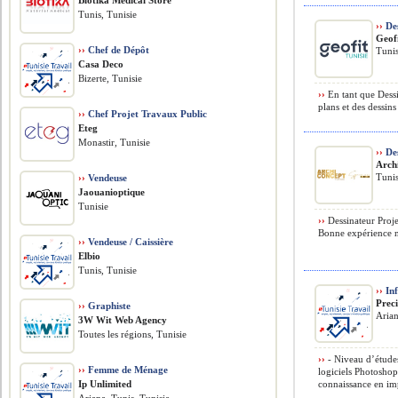
Biotika Medical Store
Tunis, Tunisie
››
Des
Geofi
››
Chef de Dépôt
Tunis
Casa Deco
Bizerte, Tunisie
››
En tant que Dess
plans et des dessin
››
Chef Projet Travaux Public
Eteg
Monastir, Tunisie
››
Des
Arch
Tunis
››
Vendeuse
Jaouanioptique
Tunisie
››
Dessinateur Proje
Bonne expérience né
››
Vendeuse / Caissière
Elbio
Tunis, Tunisie
››
Inf
Prec
››
Graphiste
Arian
3W Wit Web Agency
Toutes les régions, Tunisie
››
- Niveau d’études
››
Femme de Ménage
logiciels Photoshop
Ip Unlimited
connaissance en imp