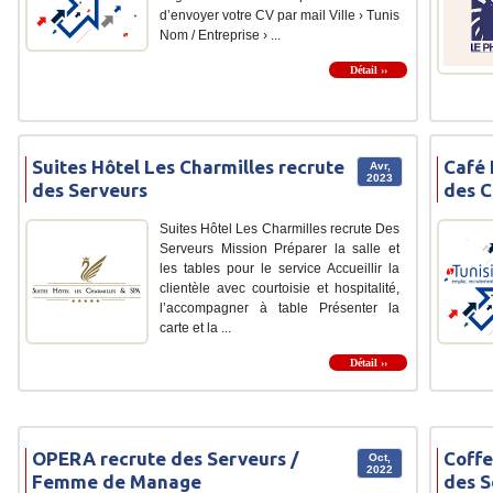
d’envoyer votre CV par mail Ville › Tunis
Nom / Entreprise › ...
Détail ››
Suites Hôtel Les Charmilles recrute
Café 
Avr,
2023
des Serveurs
des C
Suites Hôtel Les Charmilles recrute Des
Serveurs Mission Préparer la salle et
les tables pour le service Accueillir la
clientèle avec courtoisie et hospitalité,
l’accompagner à table Présenter la
carte et la ...
Détail ››
OPERA recrute des Serveurs /
Coffe
Oct,
2022
Femme de Manage
des S