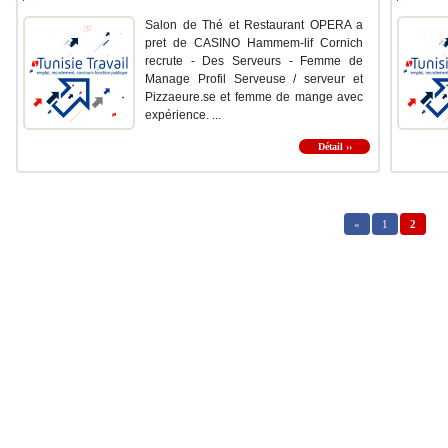
Salon de Thé et Restaurant OPERA a
pret de CASINO Hammem-lif Cornich
recrute - Des Serveurs - Femme de
Manage Profil Serveuse / serveur et
Pizzaeure.se et femme de mange avec
expérience. ...
Détail ››
«
1
2