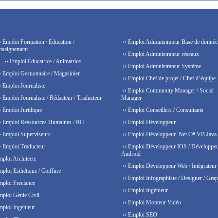
› Emploi Formation / Education /
›› Emploi Administrateur Base de donnée
nseignement
›› Emploi Administrateur réseaux
›› Emploi Éducatrice / Animatrice
›› Emploi Administrateur Système
› Emploi Gestionnaire / Magasinier
›› Emploi Chef de projet / Chef d’équipe
› Emploi Journaliste
›› Emploi Community Manager / Social
› Emploi Journaliste / Rédacteur / Traducteur
Manager
› Emploi Juridique
›› Emploi Conseillers / Consultants
› Emploi Ressources Humaines / RH
›› Emploi Développeur
› Emploi Superviseurs
›› Emploi Développeur .Net C# VB Java
› Emploi Traducteur
›› Emploi Développeur IOS / Développe
Android
mploi Architecte
›› Emploi Développeur Web / Intégrateur
mploi Esthétique / Coiffure
›› Emploi Infographiste / Designer / Grap
mploi Freelance
›› Emploi Ingénieur
mploi Génie Civil
›› Emploi Monteur Vidéo
mploi Ingénieur
›› Emploi SEO