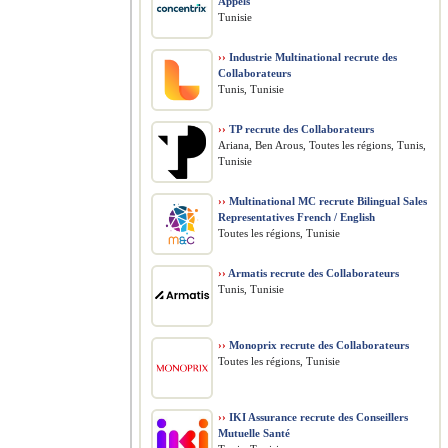
Appels
Tunisie
››
Industrie Multinational recrute des
Collaborateurs
Tunis, Tunisie
››
TP recrute des Collaborateurs
Ariana, Ben Arous, Toutes les régions, Tunis,
Tunisie
››
Multinational MC recrute Bilingual Sales
Representatives French / English
Toutes les régions, Tunisie
››
Armatis recrute des Collaborateurs
Tunis, Tunisie
››
Monoprix recrute des Collaborateurs
Toutes les régions, Tunisie
››
IKI Assurance recrute des Conseillers
Mutuelle Santé