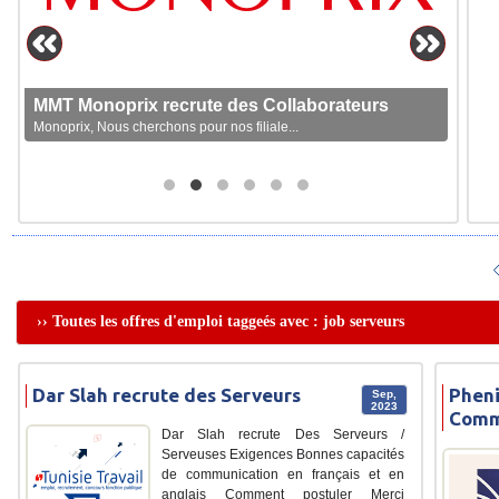
MMT Monoprix recrute des Collaborateurs
Monoprix, Nous cherchons pour nos filiale...
›› Toutes les offres d'emploi taggeés avec : job serveurs
Dar Slah recrute des Serveurs
Pheni
Sep,
2023
Commi
Dar Slah recrute Des Serveurs /
Serveuses Exigences Bonnes capacités
de communication en français et en
anglais Comment postuler Merci