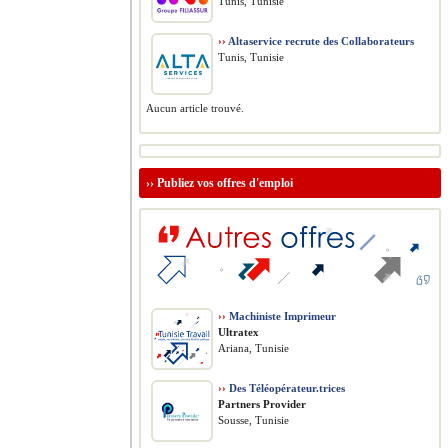
Tunis, Tunisie
››
Altaservice recrute des Collaborateurs
Tunis, Tunisie
Aucun article trouvé.
››
Publiez vos offres d'emploi
››
Machiniste Imprimeur
Ultratex
Ariana, Tunisie
››
Des Téléopérateur.trices
Partners Provider
Sousse, Tunisie