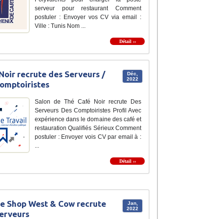
serveur pour restaurant Comment
postuler : Envoyer vos CV via email :
Ville : Tunis Nom ...
Détail ››
Noir recrute des Serveurs /
Déc,
2022
omptoiristes
Salon de Thé Café Noir recrute Des
Serveurs Des Comptoiristes Profil Avec
expérience dans le domaine des café et
restauration Qualifiés Sérieux Comment
postuler : Envoyer vois CV par email à :
...
Détail ››
e Shop West & Cow recrute
Jan,
2022
erveurs