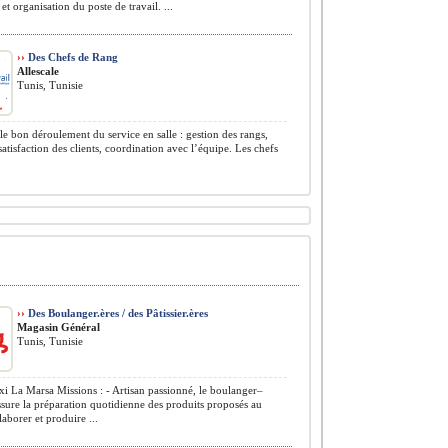
et organisation du poste de travail. ...
››
Des Chefs de Rang
Allescale
Tunis, Tunisie
le bon déroulement du service en salle : gestion des rangs,
 satisfaction des clients, coordination avec l’équipe. Les chefs
››
Des Boulanger.ères / des Pâtissier.ères
Magasin Général
Tunis, Tunisie
La Marsa Missions : - Artisan passionné, le boulanger–
assure la préparation quotidienne des produits proposés au
laborer et produire ...