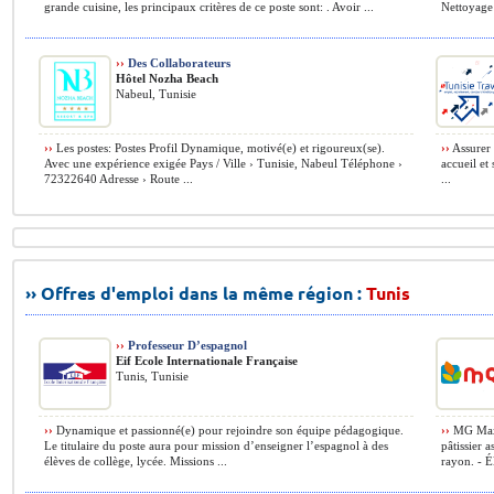
grande cuisine, les principaux critères de ce poste sont: . Avoir ...
Nettoyage 
››
Des Collaborateurs
Hôtel Nozha Beach
Nabeul, Tunisie
››
Les postes: Postes Profil Dynamique, motivé(e) et rigoureux(se).
››
Assurer 
Avec une expérience exigée Pays / Ville › Tunisie, Nabeul Téléphone ›
accueil et
72322640 Adresse › Route ...
...
›› Offres d'emploi dans la même région :
Tunis
››
Professeur D’espagnol
Eif Ecole Internationale Française
Tunis, Tunisie
››
Dynamique et passionné(e) pour rejoindre son équipe pédagogique.
››
MG Maxi 
Le titulaire du poste aura pour mission d’enseigner l’espagnol à des
pâtissier 
élèves de collège, lycée. Missions ...
rayon. - É