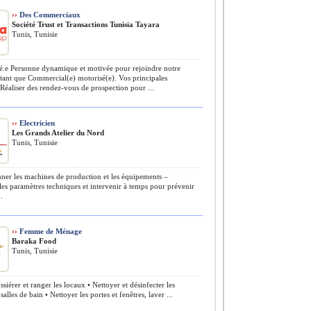
››
Des Commerciaux
Société Trust et Transactions Tunisia Tayara
Tunis, Tunisie
.e Personne dynamique et motivée pour rejoindre notre
tant que Commercial(e) motorisé(e). Vos principales
 Réaliser des rendez-vous de prospection pour ...
››
Electricien
Les Grands Atelier du Nord
Tunis, Tunisie
er les machines de production et les équipements –
les paramètres techniques et intervenir à temps pour prévenir
..
››
Femme de Ménage
Baraka Food
Tunis, Tunisie
siérer et ranger les locaux • Nettoyer et désinfecter les
t salles de bain • Nettoyer les portes et fenêtres, laver ...