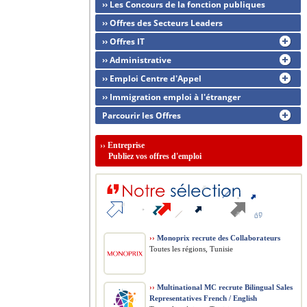
›› Les Concours de la fonction publiques
›› Offres des Secteurs Leaders
›› Offres IT
›› Administrative
›› Emploi Centre d'Appel
›› Immigration emploi à l'étranger
Parcourir les Offres
››
Entreprise
Publiez vos offres d'emploi
››
Monoprix recrute des Collaborateurs
Toutes les régions, Tunisie
››
Multinational MC recrute Bilingual Sales
Representatives French / English