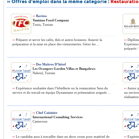
›› Offres d'emploi dans la même catégorie :
Restauratio
››
Barista
Tunisian Food Company
Tunis, Tunisie
››
Préparer et servir les cafés, thés et autres boissons. Assurer la
››
Diplôme 
préparation et la mise en place des viennoiseries. Gérer les ...
Expérience
préparés / 
››
Des Maîtres D’hôtel
Les Orangers Garden Villas et Bungalows
Nabeul, Tunisie
››
Expérience souhaitée dans l’hôtellerie ou la restauration Sens du
››
Junior p
service et du travail en équipe Dynamisme et présentation soignée ...
un environ
réalisatio
››
Chef Cuisinier
International Consulting Services
Cameroun
››
Le candidat aura à travailler dans un show room pour matériel de
››
Expérien