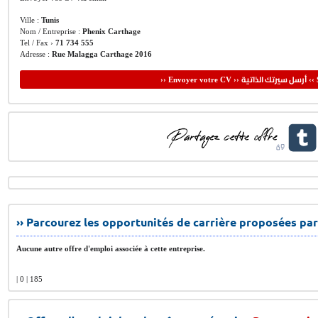
Ville :
Tunis
Nom / Entreprise :
Phenix Carthage
Tel / Fax ›
71 734 555
Adresse :
Rue Malagga Carthage 2016
أرسل سيرتك الذاتية
›› Envoyer votre CV ››
‹‹ 
›› Parcourez les opportunités de carrière proposées par
Aucune autre offre d'emploi associée à cette entreprise.
| 0 | 185