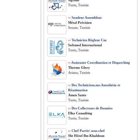
Agridis
Tunis, Tunisie
››
Soudeur Assembleur
Métal Précision
Sousse, Tunisie
››
Technicien Régleur Cnc
Sofemed International
Tunis, Tunisie
››
Assistante Coordination et Dispatching
Thermo Glory
Ariana, Tunisie
››
Des Techniciens.nes Anesthésie et
Réanimation
Amen Sante
Tunis, Tunisie
››
Des Collecteurs de Données
Elka Consulting
Tunis, Tunisie
››
Chef Partie/ sous-chef
Sht Hôtel Ibn Khaldoun