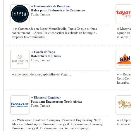
››
Gestionnaire de Boutique
Hafsa pour l’industrie et le Commerce
Tunis, Tunisie
››
et Commandes en Ligne Mutuelleville, Tunis Ce que tu feras
››
Motorisé
concrètement : ›️ Accueillir et conseiller les clients en boutique ›
équipe en 
Préparer les commandes ...
missions :
››
Coach de Yoga
Hôtel Sheraton Tunis
Tunis, Tunisie
››
un/e coach de sport, spécialisé en Yoga ...
››
– Dépann
Contrôler 
les arrêts .
››
Electrical Engineer
Passavant Engineering North Africa
Tunis, Tunisie
››
- Wastewater Treatment Company: Passavant Engineering North
››
• Dépous
Africa – Subsidiary of Passavant Energy & Environment, Germany
toilettes e
Passavant Energy & Environment is a German company ...