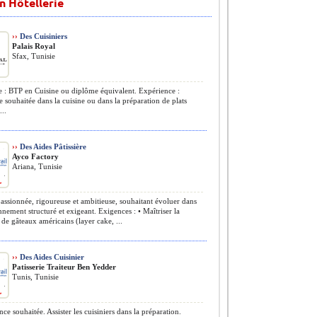
n Hôtellerie
››
Des Cuisiniers
Palais Royal
Sfax, Tunisie
: BTP en Cuisine ou diplôme équivalent. Expérience :
 souhaitée dans la cuisine ou dans la préparation de plats
...
››
Des Aides Pâtissière
Ayco Factory
Ariana, Tunisie
assionnée, rigoureuse et ambitieuse, souhaitant évoluer dans
nement structuré et exigeant. Exigences : • Maîtriser la
n de gâteaux américains (layer cake, ...
››
Des Aides Cuisinier
Patisserie Traiteur Ben Yedder
Tunis, Tunisie
ce souhaitée. Assister les cuisiniers dans la préparation.