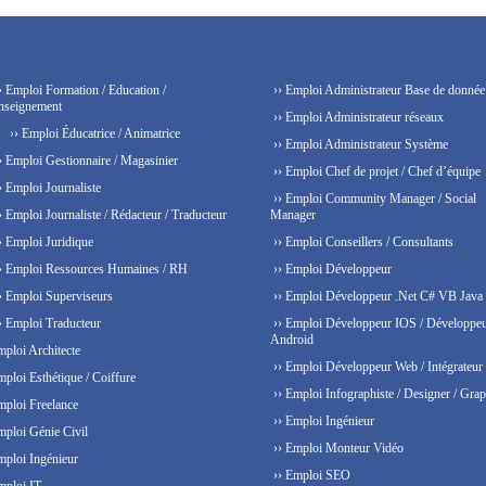
› Emploi Formation / Education /
›› Emploi Administrateur Base de donnée
nseignement
›› Emploi Administrateur réseaux
›› Emploi Éducatrice / Animatrice
›› Emploi Administrateur Système
› Emploi Gestionnaire / Magasinier
›› Emploi Chef de projet / Chef d’équipe
› Emploi Journaliste
›› Emploi Community Manager / Social
› Emploi Journaliste / Rédacteur / Traducteur
Manager
› Emploi Juridique
›› Emploi Conseillers / Consultants
› Emploi Ressources Humaines / RH
›› Emploi Développeur
› Emploi Superviseurs
›› Emploi Développeur .Net C# VB Java
› Emploi Traducteur
›› Emploi Développeur IOS / Développe
Android
mploi Architecte
›› Emploi Développeur Web / Intégrateur
mploi Esthétique / Coiffure
›› Emploi Infographiste / Designer / Grap
mploi Freelance
›› Emploi Ingénieur
mploi Génie Civil
›› Emploi Monteur Vidéo
mploi Ingénieur
›› Emploi SEO