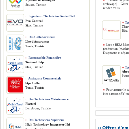
Apeiron Technologies
archivage) – Gérer 
Sousse, Tunisie
rendez-vous – ...
››
Ingénieur / Technicien Génie Civil
Evo Control
››
Tec
Sfax, Tunisie
Thor
Béja,
››
Des Collaborateurs
Lloyd Assurances
››
Lieu : BEJA Missi
Tunis, Tunisie
production (machin
Diagnostic et répar
››
Responsable Financière
Tunimed Trip
Sfax, Tunisie
››
Tec
Altra
Souss
››
Assistante Commerciale
Stpc Colla
Tunis, Tunisie
››
Pour assurer le s
êtes passionné(e) pa
››
Des Techniciens Maintenance
Plasteel
Ben Arous, Tunisie
››
Des Techniciens Supérieur
High Technology Integrator Hti
›› Offres d'e