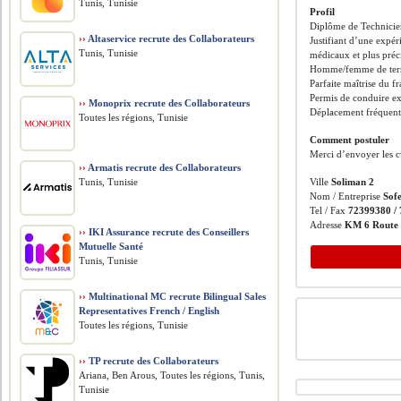
Tunis, Tunisie
Profil
Diplôme de Technicien
››
Altaservice recrute des Collaborateurs
Justifiant d’une expér
Tunis, Tunisie
médicaux et plus préc
Homme/femme de terra
Parfaite maîtrise du f
Permis de conduire e
››
Monoprix recrute des Collaborateurs
Déplacement fréquents s
Toutes les régions, Tunisie
Comment postuler
Merci d’envoyer les c
››
Armatis recrute des Collaborateurs
Tunis, Tunisie
Ville
Soliman 2
Nom / Entreprise
Sof
Tel / Fax
72399380 /
Adresse
KM 6 Route 
››
IKI Assurance recrute des Conseillers
Mutuelle Santé
Tunis, Tunisie
››
Multinational MC recrute Bilingual Sales
Representatives French / English
Toutes les régions, Tunisie
››
TP recrute des Collaborateurs
Ariana, Ben Arous, Toutes les régions, Tunis,
Tunisie