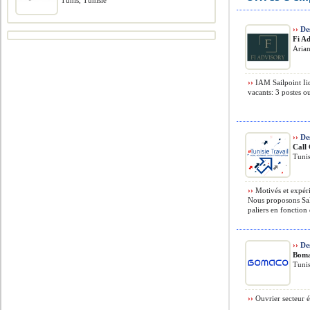
Tunis, Tunisie
››
Des
Fi A
Arian
››
IAM Sailpoint Ii
vacants: 3 postes o
››
Des
Call
Tunis
››
Motivés et expér
Nous proposons Sala
paliers en fonction 
››
Des
Bom
Tunis
››
Ouvrier secteur é