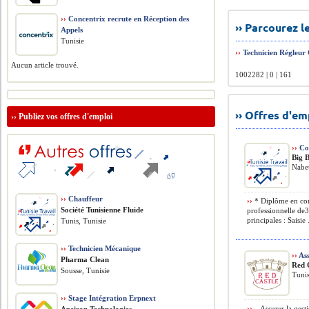
››
Concentrix recrute en Réception des
›› Parcourez 
Appels
Tunisie
››
Technicien Régleur
Aucun article trouvé.
1002282 | 0 | 161
›› Offres d'e
››
Publiez vos offres d'emploi
››
Co
Big 
Nabeu
››
Chauffeur
››
* Diplôme en com
Société Tunisienne Fluide
professionnelle de
principales : Saisie .
Tunis, Tunisie
››
Technicien Mécanique
››
Ass
Pharma Clean
Red 
Sousse, Tunisie
Tunis
››
Stage Intégration Erpnext
››
– Assurer la gest