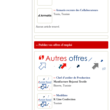
››
Armatis recrute des Collaborateurs
Tunis, Tunisie
Aucun article trouvé.
››
Publiez vos offres d'emploi
››
Chef d’atelier de Production
Manifacture Bejaoui Textile
Bizerte, Tunisie
››
Modéliste
K Line Confection
Tunisie