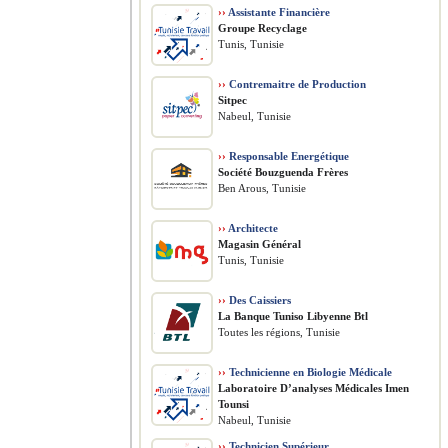
››
Assistante Financière
Groupe Recyclage
Tunis, Tunisie
››
Contremaitre de Production
Sitpec
Nabeul, Tunisie
››
Responsable Energétique
Société Bouzguenda Frères
Ben Arous, Tunisie
››
Architecte
Magasin Général
Tunis, Tunisie
››
Des Caissiers
La Banque Tuniso Libyenne Btl
Toutes les régions, Tunisie
››
Technicienne en Biologie Médicale
Laboratoire D’analyses Médicales Imen
Tounsi
Nabeul, Tunisie
››
Technicien Supérieur