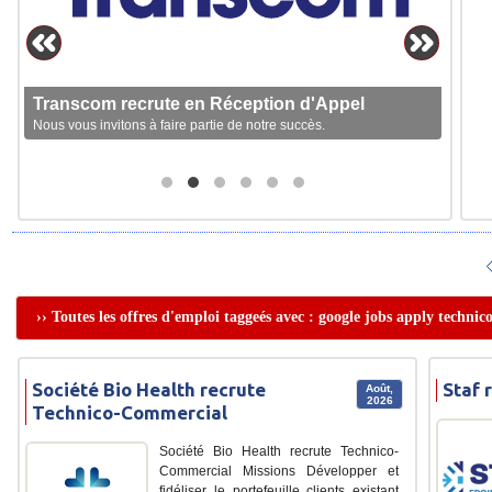
Transcom recrute en Réception d'Appel
Nous vous invitons à faire partie de notre succès.
›› Toutes les offres d'emploi taggeés avec : google jobs apply techni
Société Bio Health recrute
Staf 
Août,
2026
Technico-Commercial
Société Bio Health recrute Technico-
Commercial Missions Développer et
fidéliser le portefeuille clients existant