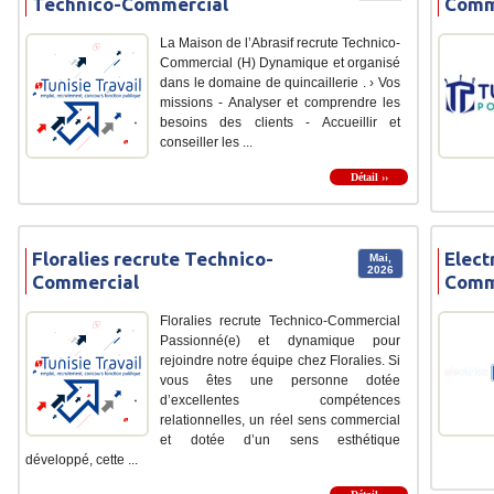
Technico-Commercial
Comm
La Maison de l’Abrasif recrute Technico-
Commercial (H) Dynamique et organisé
dans le domaine de quincaillerie . › Vos
missions - Analyser et comprendre les
besoins des clients - Accueillir et
conseiller les ...
Détail ››
Floralies recrute Technico-
Elect
Mai,
2026
Commercial
Comm
Floralies recrute Technico-Commercial
Passionné(e) et dynamique pour
rejoindre notre équipe chez Floralies. Si
vous êtes une personne dotée
d’excellentes compétences
relationnelles, un réel sens commercial
et dotée d’un sens esthétique
développé, cette ...