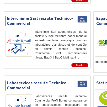
Détail ››
Interchimie Sarl recrute Technico-
Espac
Avr,
2026
Commercial
Comm
Interchimie Sarl agent exclusif de la
société Suisse Metrohm leader mondial
en instrumentation analytique pour les
laboratoires d’analyses et de contrôle
en chimie, recrute Technico-
Commercial Profil Technicien(ne)
niveau Bac›3 à Bac›5 Maitrisant ...
financières
Détail ››
Laboservices recrute Technico-
Stet 
Mar,
2026
Commercial
Laboservices recrute Technico-
Commercial Profil Bonne connaissance
en spectroscopies moléculaire et