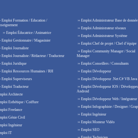
› Emploi Formation / Education /
›› Emploi Administrateur Base de donnée
nseignement
›› Emploi Administrateur réseaux
›› Emploi Éducatrice / Animatrice
›› Emploi Administrateur Système
› Emploi Gestionnaire / Magasinier
›› Emploi Chef de projet / Chef d’équipe
› Emploi Journaliste
›› Emploi Community Manager / Social
› Emploi Journaliste / Rédacteur / Traducteur
Manager
› Emploi Juridique
›› Emploi Conseillers / Consultants
› Emploi Ressources Humaines / RH
›› Emploi Développeur
› Emploi Superviseurs
›› Emploi Développeur .Net C# VB Java
› Emploi Traducteur
›› Emploi Développeur IOS / Développe
Android
mploi Architecte
›› Emploi Développeur Web / Intégrateur
mploi Esthétique / Coiffure
›› Emploi Infographiste / Designer / Grap
mploi Freelance
›› Emploi Ingénieur
mploi Génie Civil
›› Emploi Monteur Vidéo
mploi Ingénieur
›› Emploi SEO
mploi IT
›› Emploi Technicien