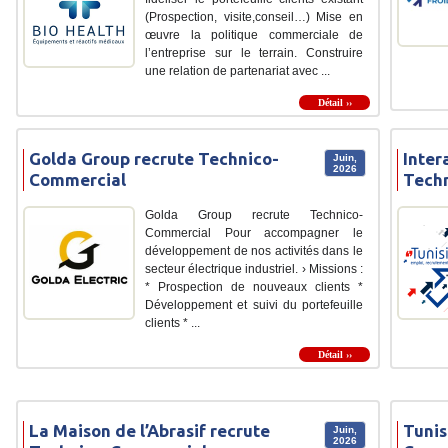
(Prospection, visite,conseil…) Mise en
œuvre la politique commerciale de
l’entreprise sur le terrain. Construire
une relation de partenariat avec ...
Détail ››
Golda Group recrute Technico-
Inter
Juin,
2026
Commercial
Tech
Golda Group recrute Technico-
Commercial Pour accompagner le
développement de nos activités dans le
secteur électrique industriel. › Missions :
* Prospection de nouveaux clients *
Développement et suivi du portefeuille
clients * ...
Détail ››
La Maison de l’Abrasif recrute
Tunis
Juin,
2026