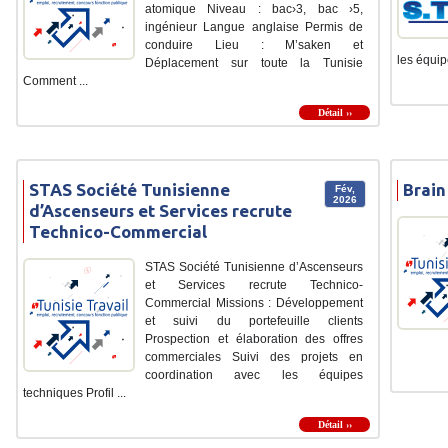
atomique Niveau : bac›3, bac ›5,
ingénieur Langue anglaise Permis de
conduire Lieu : M’saken et
les équip
Déplacement sur toute la Tunisie
Comment ...
Détail ››
STAS Société Tunisienne
Brain
Fév,
2026
d’Ascenseurs et Services recrute
Technico-Commercial
STAS Société Tunisienne d’Ascenseurs
et Services recrute Technico-
Commercial Missions : Développement
et suivi du portefeuille clients
Prospection et élaboration des offres
commerciales Suivi des projets en
coordination avec les équipes
techniques Profil ...
Détail ››