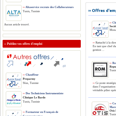
››
Altaservice recrute des Collaborateurs
›› Offres d'e
Tunis, Tunisie
››
Che
Aucun article trouvé.
Soci
Monas
››
Rattaché à la dire
››
Publiez vos offres d'emploi
En tant que chef du
gestion ...
››
Res
Repu
Tunis
››
Chauffeur
Preparmy
Sfax, Tunisie
››
Ce poste stratégi
dans l’organisation
véritable pilier opér
››
Des Techniciens Instrumentiste
Clinique Le Bardo
Tunis, Tunisie
››
Com
Marc
Otis
››
Formateur en Français de
Tunis