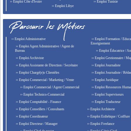
›› Emploi Côte d'Ivoire
›› Emploi Tunisie
›› Emploi Libye
›› Emploi Administrative
›› Emploi Formation / Educat
Enseignement
›› Emploi Agent Administrative / Agent de
Bureau
›› Emploi Éducatrice / An
›› Emploi Archiviste
›› Emploi Gestionnaire / Ma
›› Emploi Assistante de Direction / Secrétaire
›› Emploi Journaliste
›› Emploi Chargé(e)s Clientèles
›› Emploi Journaliste / Rédac
›› Emploi Commercial / Marketing / Vente
›› Emploi Juridique
›› Emploi Commercial / Agent Commercial
›› Emploi Ressources Huma
›› Emploi Technico-Commercial
›› Emploi Superviseurs
›› Emploi Comptabilité - Finance
›› Emploi Traducteur
›› Emploi Conseillers / Consultants
›› Emploi Architecte
›› Emploi Coordinateur
›› Emploi Esthétique / Coiffure
›› Emploi Directeur / Manager
›› Emploi Freelance