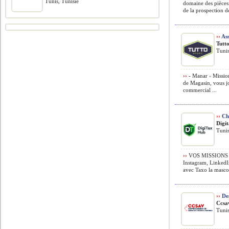
Tunis, Tunisie
domaine des pièces
de la prospection de
››
Ass
Tutt
Tunis
››
- Manar › Mission
de Magasin, vous jo
commercial ...
››
Cha
Digi
Tunis
››
VOS MISSIONS › 
Instagram, LinkedI
avec Taxo la mascot
››
Des
Ccsa
Tunis