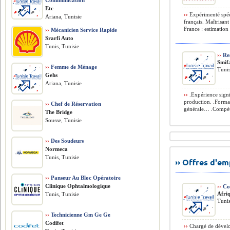
Communication
Etc
››
Expérimenté spéc
Ariana, Tunisie
français. Maîtrisan
France : estimation
››
Mécanicien Service Rapide
Srarfi Auto
Tunis, Tunisie
››
Res
Smif
››
Femme de Ménage
Tunis
Gehs
Ariana, Tunisie
››
.Expérience signi
production. .Form
››
Chef de Réservation
générale… .Compéte
The Bridge
Sousse, Tunisie
››
Des Soudeurs
Normeca
Tunis, Tunisie
›› Offres d'e
››
Panseur Au Bloc Opératoire
Clinique Ophtalmologique
››
Co
Afri
Tunis, Tunisie
Tunis
››
Technicienne Gm Ge Ge
Codifet
››
Chargé de développ