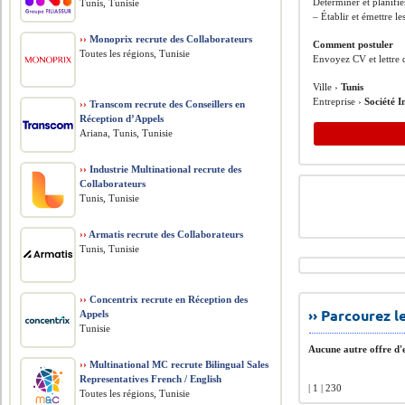
Déterminer et planifi
Tunis, Tunisie
– Établir et émettre l
››
Monoprix recrute des Collaborateurs
Comment postuler
Toutes les régions, Tunisie
Envoyez CV et lettre 
Ville ›
Tunis
Entreprise ›
Société I
››
Transcom recrute des Conseillers en
Réception d’Appels
Ariana, Tunis, Tunisie
››
Industrie Multinational recrute des
Collaborateurs
Tunis, Tunisie
››
Armatis recrute des Collaborateurs
Tunis, Tunisie
››
Concentrix recrute en Réception des
›› Parcourez 
Appels
Tunisie
Aucune autre offre d'e
››
Multinational MC recrute Bilingual Sales
Representatives French / English
| 1 | 230
Toutes les régions, Tunisie