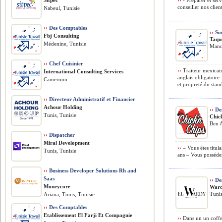
Sitpec
››
- Préparer et serv
conseiller nos clie
Nabeul, Tunisie
››
Des Comptables
››
Sou
Fbj Consulting
Taqu
Médenine, Tunisie
Mano
››
Chef Cuisinier
››
Traiteur mexicai
International Consulting Services
anglais obligatoire
Cameroun
et propreté du stand
››
Directeur Administratif et Financier
Achour Holding
››
Des
Tunis, Tunisie
Chic
Ben A
››
Dispatcher
Miral Development
››
– Vous êtes titul
Tunis, Tunisie
ans – Vous possédez
››
Business Developer Solutions Rh and
Saas
››
Des
Moneycore
Ward
Tunis
Ariana, Tunis, Tunisie
››
Des Comptables
Etablissement El Farji Et Compagnie
››
Dans un un coffee