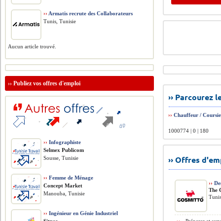
››
Armatis recrute des Collaborateurs
Tunis, Tunisie
Aucun article trouvé.
››
Publiez vos offres d'emploi
›› Parcourez 
››
Chauffeur / Coursi
1000774 | 0 | 180
››
Infographiste
Selmex Publicom
›› Offres d'e
Sousse, Tunisie
››
Femme de Ménage
››
Des
Concept Market
The 
Manouba, Tunisie
Tunis
››
Ingénieur en Génie Industriel