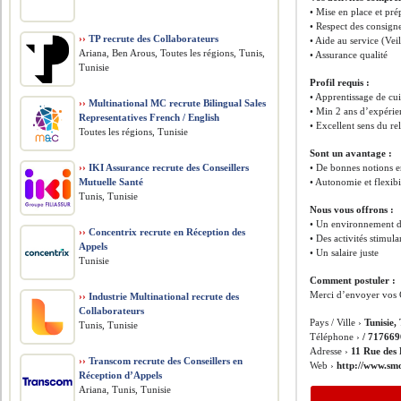
• Mise en place et pré
• Respect des consign
››
TP recrute des Collaborateurs
• Aide au service (Vei
Ariana, Ben Arous, Toutes les régions, Tunis,
• Assurance qualité
Tunisie
Profil requis :
• Apprentissage de cui
››
Multinational MC recrute Bilingual Sales
• Min 2 ans d’expérie
Representatives French / English
• Excellent sens du r
Toutes les régions, Tunisie
Sont un avantage :
››
IKI Assurance recrute des Conseillers
• De bonnes notions en
Mutuelle Santé
• Autonomie et flexibil
Tunis, Tunisie
Nous vous offrons :
• Un environnement d
››
Concentrix recrute en Réception des
• Des activités stimula
Appels
• Un salaire juste
Tunisie
Comment postuler :
Merci d’envoyer vos 
››
Industrie Multinational recrute des
Collaborateurs
Pays / Ville ›
Tunisie,
Tunis, Tunisie
Téléphone ›
/ 71766
Adresse ›
11 Rue des
››
Transcom recrute des Conseillers en
Web ›
http://www.sm
Réception d’Appels
Ariana, Tunis, Tunisie