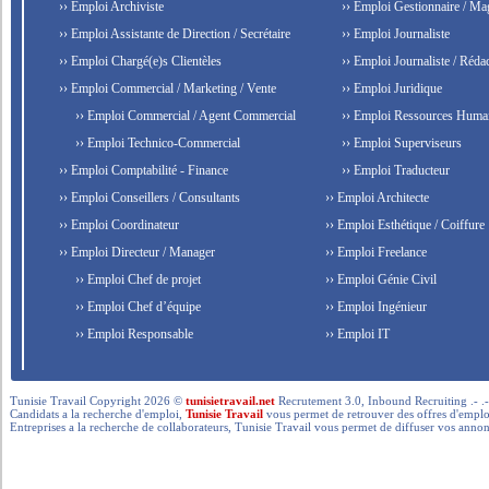
›› Emploi Archiviste
›› Emploi Gestionnaire / Ma
›› Emploi Assistante de Direction / Secrétaire
›› Emploi Journaliste
›› Emploi Chargé(e)s Clientèles
›› Emploi Journaliste / Rédac
›› Emploi Commercial / Marketing / Vente
›› Emploi Juridique
›› Emploi Commercial / Agent Commercial
›› Emploi Ressources Huma
›› Emploi Technico-Commercial
›› Emploi Superviseurs
›› Emploi Comptabilité - Finance
›› Emploi Traducteur
›› Emploi Conseillers / Consultants
›› Emploi Architecte
›› Emploi Coordinateur
›› Emploi Esthétique / Coiffure
›› Emploi Directeur / Manager
›› Emploi Freelance
›› Emploi Chef de projet
›› Emploi Génie Civil
›› Emploi Chef d’équipe
›› Emploi Ingénieur
›› Emploi Responsable
›› Emploi IT
Tunisie Travail Copyright 2026 ©
tunisietravail.net
Recrutement 3.0, Inbound Recruiting .- .-.. --- 
Candidats a la recherche d'emploi,
Tunisie Travail
vous permet de retrouver des offres d'emploi 
Entreprises a la recherche de collaborateurs, Tunisie Travail vous permet de diffuser vos annon