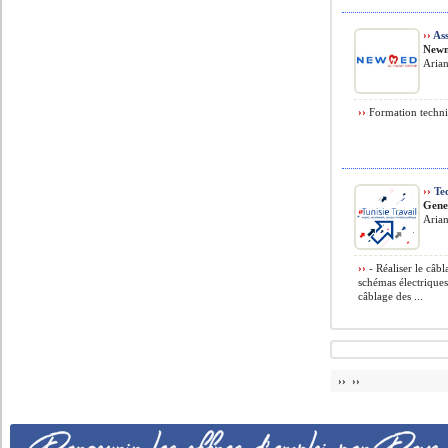
››
Ass
New
Arian
››
Formation techni
››
Tec
Gene
Arian
››
- Réaliser le câb
schémas électriques.
câblage des ...
›› ››