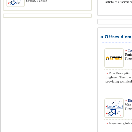
Sousse, Tunisie
satisfaire et servir s
›› Offres d'e
››
Tec
Tunis
Tunis
››
Role Description T
Engineer. The role 
providing technical
››
Dir
Mbc 
Tunis
››
Ingénieur génie c