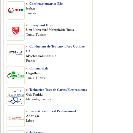
››
Confirmateur.trice B2c
Isobat
Tunisie
››
Enseignant Droit
Umt Université Montplaisir Tunis
Tunis, Tunisie
››
Conducteur de Travaux Fibre Optique
D3
M’sehla Solutions Rh
France
››
Commerciale
Orgaflam
Tunis, Tunisie
››
Technicien Tests de Cartes Électroniques
Gds Tunisia
Manouba, Tunisie
››
Formatrice l’oréal Professionnel
Alfoz Cie
Libye
››
Assistante