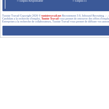
›› Emploi Responsable
›› Emploi IT
Tunisie Travail Copyright 2026 ©
tunisietravail.net
Recrutement 3.0, Inbound Recruiting .- .-.. --- 
Candidats a la recherche d'emploi,
Tunisie Travail
vous permet de retrouver des offres d'emploi 
Entreprises a la recherche de collaborateurs, Tunisie Travail vous permet de diffuser vos annon