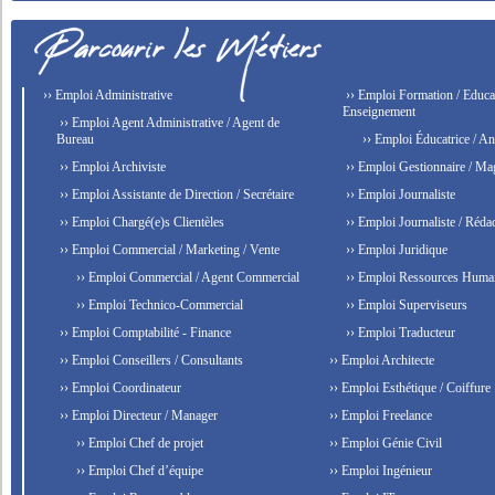
›› Emploi Administrative
›› Emploi Formation / Educat
Enseignement
›› Emploi Agent Administrative / Agent de
Bureau
›› Emploi Éducatrice / An
›› Emploi Archiviste
›› Emploi Gestionnaire / Ma
›› Emploi Assistante de Direction / Secrétaire
›› Emploi Journaliste
›› Emploi Chargé(e)s Clientèles
›› Emploi Journaliste / Rédac
›› Emploi Commercial / Marketing / Vente
›› Emploi Juridique
›› Emploi Commercial / Agent Commercial
›› Emploi Ressources Huma
›› Emploi Technico-Commercial
›› Emploi Superviseurs
›› Emploi Comptabilité - Finance
›› Emploi Traducteur
›› Emploi Conseillers / Consultants
›› Emploi Architecte
›› Emploi Coordinateur
›› Emploi Esthétique / Coiffure
›› Emploi Directeur / Manager
›› Emploi Freelance
›› Emploi Chef de projet
›› Emploi Génie Civil
›› Emploi Chef d’équipe
›› Emploi Ingénieur