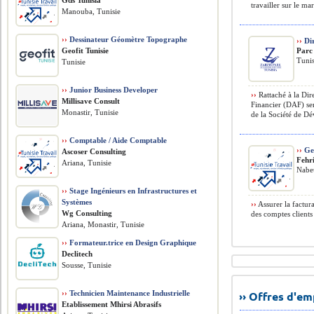
Gds Tunisia
travailler sur le ma
Manouba, Tunisie
››
Dessinateur Géomètre Topographe
››
Dir
Geofit Tunisie
Parc
Tunis
Tunisie
››
Junior Business Developer
››
Rattaché à la Dire
Millisave Consult
Financier (DAF) ser
Monastir, Tunisie
de la Société de Dé
››
Comptable / Aide Comptable
››
Ges
Ascoser Consulting
Fehr
Ariana, Tunisie
Nabeu
››
Stage Ingénieurs en Infrastructures et
Systèmes
››
Assurer la factura
Wg Consulting
des comptes clients 
Ariana, Monastir, Tunisie
››
Formateur.trice en Design Graphique
Declitech
Sousse, Tunisie
››
Technicien Maintenance Industrielle
›› Offres d'e
Etablissement Mhirsi Abrasifs