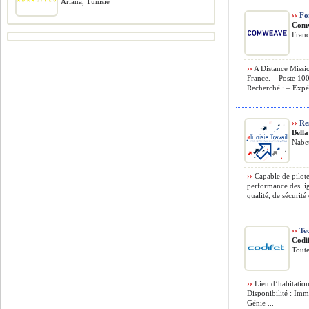
Ariana, Tunisie
››
For
Com
Franc
››
A Distance Missi
France. – Poste 10
Recherché : – Expér
››
Res
Bell
Nabeu
››
Capable de pilote
performance des lig
qualité, de sécurité e
››
Tec
Codi
Toute
››
Lieu d’habitation
Disponibilité : Im
Génie ...