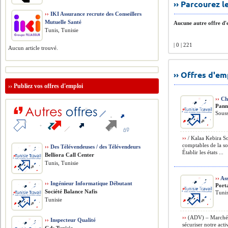
›› Parcourez 
››
IKI Assurance recrute des Conseillers
Mutuelle Santé
Aucune autre offre d'e
Tunis, Tunisie
| 0 | 221
Aucun article trouvé.
›› Offres d'e
››
Publiez vos offres d'emploi
››
Ch
Pann
Souss
››
/ Kalaa Kebira So
comptables de la so
››
Des Télévendeuses / des Télévendeurs
Établir les états ...
Belliora Call Center
Tunis, Tunisie
››
Ass
››
Ingénieur Informatique Débutant
Port
Société Balance Nafis
Tunis
Tunisie
››
(ADV) – Marché F
››
Inspecteur Qualité
sécuriser notre act