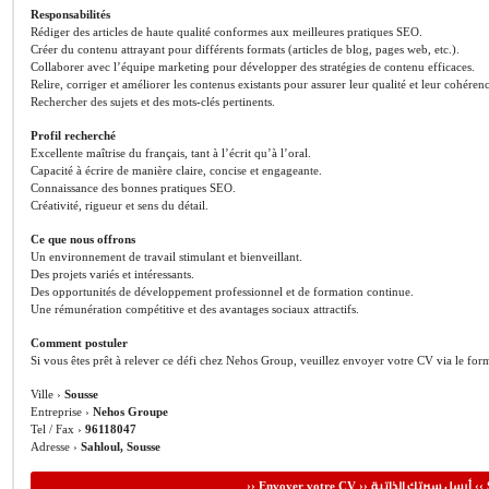
Responsabilités
Rédiger des articles de haute qualité conformes aux meilleures pratiques SEO.
Créer du contenu attrayant pour différents formats (articles de blog, pages web, etc.).
Collaborer avec l’équipe marketing pour développer des stratégies de contenu efficaces.
Relire, corriger et améliorer les contenus existants pour assurer leur qualité et leur cohéren
Rechercher des sujets et des mots-clés pertinents.
Profil recherché
Excellente maîtrise du français, tant à l’écrit qu’à l’oral.
Capacité à écrire de manière claire, concise et engageante.
Connaissance des bonnes pratiques SEO.
Créativité, rigueur et sens du détail.
Ce que nous offrons
Un environnement de travail stimulant et bienveillant.
Des projets variés et intéressants.
Des opportunités de développement professionnel et de formation continue.
Une rémunération compétitive et des avantages sociaux attractifs.
Comment postuler
Si vous êtes prêt à relever ce défi chez Nehos Group, veuillez envoyer votre CV via le for
Ville ›
Sousse
Entreprise ›
Nehos Groupe
Tel / Fax ›
96118047
Adresse ›
Sahloul, Sousse
أرسل سيرتك الذاتية
›› Envoyer votre CV ››
‹‹ 