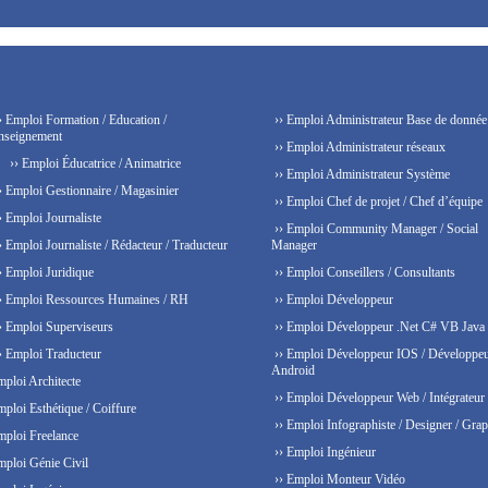
› Emploi Formation / Education /
›› Emploi Administrateur Base de donnée
nseignement
›› Emploi Administrateur réseaux
›› Emploi Éducatrice / Animatrice
›› Emploi Administrateur Système
› Emploi Gestionnaire / Magasinier
›› Emploi Chef de projet / Chef d’équipe
› Emploi Journaliste
›› Emploi Community Manager / Social
› Emploi Journaliste / Rédacteur / Traducteur
Manager
› Emploi Juridique
›› Emploi Conseillers / Consultants
› Emploi Ressources Humaines / RH
›› Emploi Développeur
› Emploi Superviseurs
›› Emploi Développeur .Net C# VB Java
› Emploi Traducteur
›› Emploi Développeur IOS / Développe
Android
mploi Architecte
›› Emploi Développeur Web / Intégrateur
mploi Esthétique / Coiffure
›› Emploi Infographiste / Designer / Grap
mploi Freelance
›› Emploi Ingénieur
mploi Génie Civil
›› Emploi Monteur Vidéo