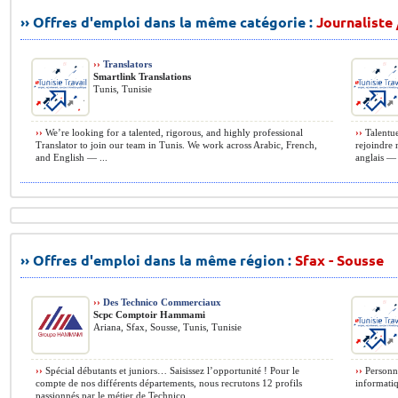
›› Offres d'emploi dans la même catégorie :
Journaliste
››
Translators
Smartlink Translations
Tunis, Tunisie
››
We’re looking for a talented, rigorous, and highly professional
››
Talentue
Translator to join our team in Tunis. We work across Arabic, French,
rejoindre 
and English — ...
anglais — 
›› Offres d'emploi dans la même région :
Sfax - Sousse
››
Des Technico Commerciaux
Scpc Comptoir Hammami
Ariana, Sfax, Sousse, Tunis, Tunisie
››
Spécial débutants et juniors… Saisissez l’opportunité ! Pour le
››
Personne
compte de nos différents départements, nous recrutons 12 profils
informatiq
passionnés par le métier de Technico ...