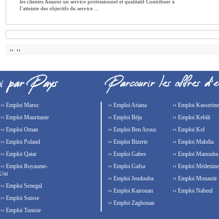
les clientes Assurer un service professionnel et qualitatif Contribuer à
l’atteinte des objectifs du service ...
›› ››
›› Emploi Maroc
›› Emploi Ariana
›› Emploi Kasserine
›› Emploi Mauritanie
›› Emploi Béja
›› Emploi Kebili
›› Emploi Oman
›› Emploi Ben Arous
›› Emploi Kef
›› Emploi Poland
›› Emploi Bizerte
›› Emploi Mahdia
›› Emploi Qatar
›› Emploi Gabes
›› Emploi Manouba
›› Emploi Royaume-
›› Emploi Gafsa
›› Emploi Médenine
Uni
›› Emploi Jendouba
›› Emploi Monastir
›› Emploi Senegal
›› Emploi Kairouan
›› Emploi Nabeul
›› Emploi Suisse
›› Emploi Zaghouan
›› Emploi Tunisie