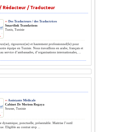
 / Rédacteur / Traducteur
››
Des Traducteurs / des Traductrices
Smartlink Translations
Tunis, Tunisie
ux(se), rigoureux(se) et hautement professionnel(le) pour
notre équipe en Tunisie. Nous travaillons en arabe, français et
au service d’ambassades, d’organisations internationales, ...
››
Assistante Médicale
Cabinet Dr Meriem Regaya
Sousse, Tunisie
 dynamique, ponctuelle, présentable. Maitrise l’outil
ue. Eligible au contrat sivp ...