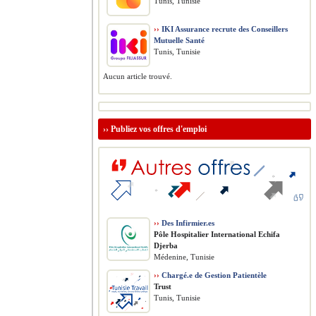
Tunis, Tunisie
››
IKI Assurance recrute des Conseillers
Mutuelle Santé
Tunis, Tunisie
Aucun article trouvé.
››
Publiez vos offres d'emploi
››
Des Infirmier.es
Pôle Hospitalier International Echifa
Djerba
Médenine, Tunisie
››
Chargé.e de Gestion Patientèle
Trust
Tunis, Tunisie