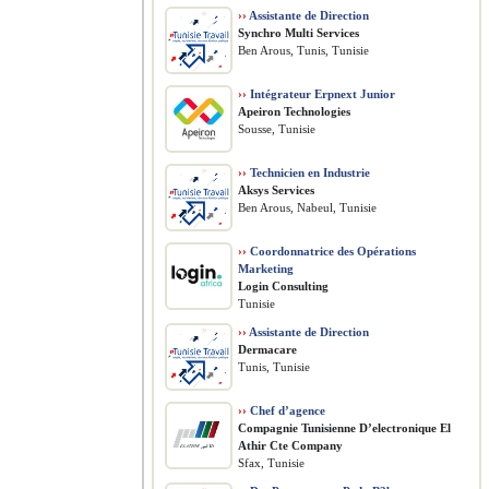
››
Assistante de Direction
Synchro Multi Services
Ben Arous, Tunis, Tunisie
››
Intégrateur Erpnext Junior
Apeiron Technologies
Sousse, Tunisie
››
Technicien en Industrie
Aksys Services
Ben Arous, Nabeul, Tunisie
››
Coordonnatrice des Opérations
Marketing
Login Consulting
Tunisie
››
Assistante de Direction
Dermacare
Tunis, Tunisie
››
Chef d’agence
Compagnie Tunisienne D’electronique El
Athir Cte Company
Sfax, Tunisie