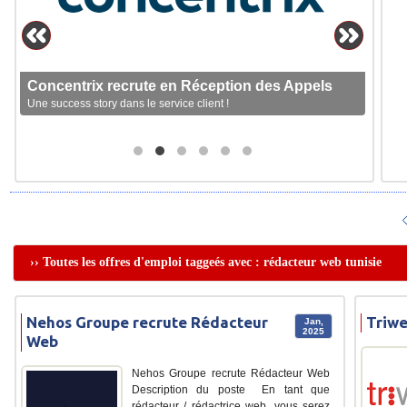
Concentrix recrute en Réception des Appels
Une success story dans le service client !
›› Toutes les offres d'emploi taggeés avec : rédacteur web tunisie
Nehos Groupe recrute Rédacteur
Triwe
Jan,
2025
Web
Nehos Groupe recrute Rédacteur Web
Description du poste En tant que
rédacteur / rédactrice web, vous serez