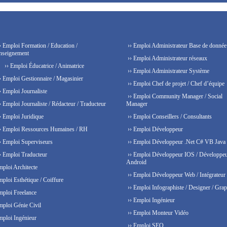
› Emploi Formation / Education /
›› Emploi Administrateur Base de donnée
nseignement
›› Emploi Administrateur réseaux
›› Emploi Éducatrice / Animatrice
›› Emploi Administrateur Système
› Emploi Gestionnaire / Magasinier
›› Emploi Chef de projet / Chef d’équipe
› Emploi Journaliste
›› Emploi Community Manager / Social
› Emploi Journaliste / Rédacteur / Traducteur
Manager
› Emploi Juridique
›› Emploi Conseillers / Consultants
› Emploi Ressources Humaines / RH
›› Emploi Développeur
› Emploi Superviseurs
›› Emploi Développeur .Net C# VB Java
› Emploi Traducteur
›› Emploi Développeur IOS / Développe
Android
mploi Architecte
›› Emploi Développeur Web / Intégrateur
mploi Esthétique / Coiffure
›› Emploi Infographiste / Designer / Grap
mploi Freelance
›› Emploi Ingénieur
mploi Génie Civil
›› Emploi Monteur Vidéo
mploi Ingénieur
›› Emploi SEO