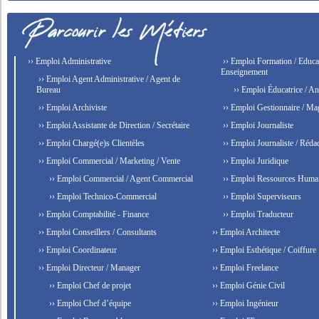
›› Emploi Administrative
›› Emploi Formation / Educat
Enseignement
›› Emploi Agent Administrative / Agent de
Bureau
›› Emploi Éducatrice / An
›› Emploi Archiviste
›› Emploi Gestionnaire / Ma
›› Emploi Assistante de Direction / Secrétaire
›› Emploi Journaliste
›› Emploi Chargé(e)s Clientèles
›› Emploi Journaliste / Rédac
›› Emploi Commercial / Marketing / Vente
›› Emploi Juridique
›› Emploi Commercial / Agent Commercial
›› Emploi Ressources Huma
›› Emploi Technico-Commercial
›› Emploi Superviseurs
›› Emploi Comptabilité - Finance
›› Emploi Traducteur
›› Emploi Conseillers / Consultants
›› Emploi Architecte
›› Emploi Coordinateur
›› Emploi Esthétique / Coiffure
›› Emploi Directeur / Manager
›› Emploi Freelance
›› Emploi Chef de projet
›› Emploi Génie Civil
›› Emploi Chef d’équipe
›› Emploi Ingénieur