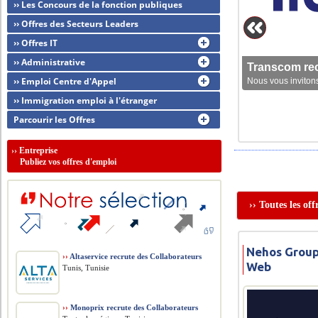
›› Les Concours de la fonction publiques
›› Offres des Secteurs Leaders
›› Offres IT
›› Administrative
Transcom rec
›› Emploi Centre d'Appel
Nous vous invitons
›› Immigration emploi à l'étranger
Parcourir les Offres
››
Entreprise
Publiez vos offres d'emploi
›› Toutes les of
Nehos Group
››
Altaservice recrute des Collaborateurs
Web
Tunis, Tunisie
››
Monoprix recrute des Collaborateurs