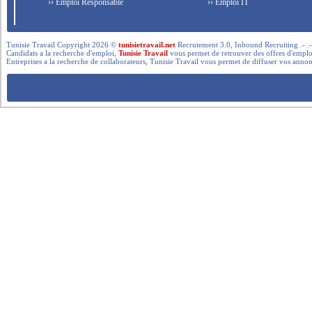
›› Emploi Responsable
›› Emploi IT
Tunisie Travail Copyright 2026 ©
tunisietravail.net
Recrutement 3.0, Inbound Recruiting .- .-.. --- 
Candidats a la recherche d'emploi,
Tunisie Travail
vous permet de retrouver des offres d'emploi 
Entreprises a la recherche de collaborateurs, Tunisie Travail vous permet de diffuser vos annon