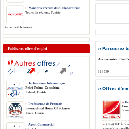
››
Monoprix recrute des Collaborateurs
Toutes les régions, Tunisie
Aucun article trouvé.
›› Parcourez 
››
Publiez vos offres d'emploi
Aucune autre offre d'e
| 2 | 559
››
Technicienne Informatique
›› Offres d'e
Fehri Techno-Consulting
Nabeul, Tunisie
››
Dév
››
Professeur.e de Français
Cisa
International House Of Sciences
Souss
Tunis, Tunisie
››
(.Net) H/F À Sous
››
Agent Commercial
amené(e) à travaille