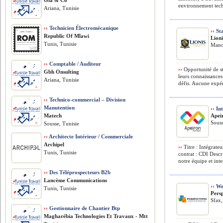
Gia & Co
environnement techn
Ariana, Tunisie
››
Technicien Électromécanique
››
Sta
Republic Of Mlawi
Lioni
Tunis, Tunisie
Mano
››
Comptable / Auditeur
››
Opportunité de s
Gbh Onsulting
leurs connaissances
Ariana, Tunisie
défis. Aucune expér
››
Technico-commercial – Division
Manutention
››
Int
Matech
Apei
Souss
Sousse, Tunisie
››
Architecte Intérieur / Commerciale
Archipel
››
Titre : Intégrat
Tunis, Tunisie
contrat : CDI Descr
notre équipe et inte
››
Des Téléprospecteurs B2b
Lancème Communications
››
Web
Tunis, Tunisie
Pers
Sfax,
››
Gestionnaire de Chantier Btp
Magharébia Technologies Et Travaux - Mtt