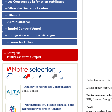
›› Les Concours de la fonction publiques
›› Offres des Secteurs Leaders
›› Offres IT
›› Administrative
›› Emploi Centre d'Appel
›› Immigration emploi à l'étranger
Parcourir les Offres
››
Entreprise
Publiez vos offres d'emploi
Nadas Group recrute
››
Altaservice recrute des Collaborateurs
Développeur Web Co
Tunis, Tunisie
Environnement tech
PHP, Laravel, Mongo
››
Multinational MC recrute Bilingual Sales
Profil
Representatives French / English
– Vous maitrisez Larav