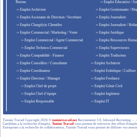
Bureau
›› Emploi Éducatrice / An
›› Emploi Archiviste
›› Emploi Gestionnaire / Ma
›› Emploi Assistante de Direction / Secrétaire
›› Emploi Journaliste
›› Emploi Chargé(e)s Clientèles
›› Emploi Journaliste / Rédac
›› Emploi Commercial / Marketing / Vente
›› Emploi Juridique
›› Emploi Commercial / Agent Commercial
›› Emploi Ressources Huma
›› Emploi Technico-Commercial
›› Emploi Superviseurs
›› Emploi Comptabilité - Finance
›› Emploi Traducteur
›› Emploi Conseillers / Consultants
›› Emploi Architecte
›› Emploi Coordinateur
›› Emploi Esthétique / Coiffure
›› Emploi Directeur / Manager
›› Emploi Freelance
›› Emploi Chef de projet
›› Emploi Génie Civil
›› Emploi Chef d’équipe
›› Emploi Ingénieur
›› Emploi Responsable
›› Emploi IT
Tunisie Travail Copyright 2026 ©
tunisietravail.net
Recrutement 3.0, Inbound Recruiting .- .-.. --- 
Candidats a la recherche d'emploi,
Tunisie Travail
vous permet de retrouver des offres d'emploi 
Entreprises a la recherche de collaborateurs, Tunisie Travail vous permet de diffuser vos annon