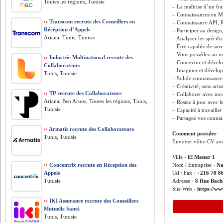
Toutes les régions, Tunisie
– La maîtrise d’un f
– Connaissances en M
››
Transcom recrute des Conseillers en
– Connaissance API,
Réception d’Appels
– Participer au desig
Ariana, Tunis, Tunisie
– Analyser les spécifi
– Être capable de suiv
– Vous possédez au m
››
Industrie Multinational recrute des
– Concevoir et dévelo
Collaborateurs
– Imaginer et développ
Tunis, Tunisie
– Solide connaissance
– Créativité, sens arti
››
TP recrute des Collaborateurs
– Collaborer avec nos 
Ariana, Ben Arous, Toutes les régions, Tunis,
– Restez à jour avec l
Tunisie
– Capacité à travaille
– Partagez vos connai
››
Armatis recrute des Collaborateurs
Comment postuler
Tunis, Tunisie
Envoyer vôtre CV ave
Ville ›
El Manar 1
››
Concentrix recrute en Réception des
Nom / Entreprise ›
Na
Appels
Tel / Fax ›
+216 70 8
Tunisie
Adresse ›
8 Rue Bach
Site Web ›
https://w
››
IKI Assurance recrute des Conseillers
Mutuelle Santé
Tunis, Tunisie