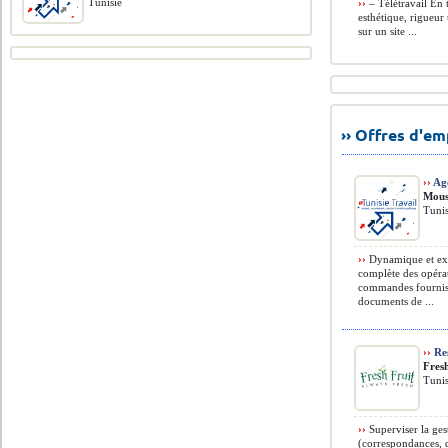
Tunisie
››
– Télétravail En 
esthétique, rigueur
sur un site ...
›› Offres d'e
››
Age
Mous
Tunis
››
Dynamique et exp
complète des opérat
commandes fourniss
documents de ...
››
Res
Fres
Tunis
››
Superviser la ges
(correspondances, do