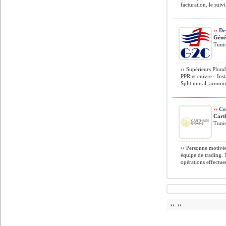
facturation, le suivi
››
Des
Géné
Tunis
››
Supérieurs Plombe
PPR et cuivre - Ins
Split mural, armoire
››
Co
Cart
Tunis
››
Personne motivée,
équipe de trading. 
opérations effectue
›› ››