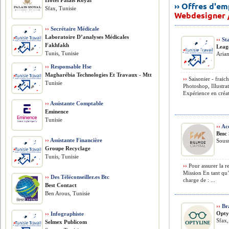
Hôtel Palais Royal
›› Offres d'e
Sfax, Tunisie
Webdesigner 
››
Secrétaire Médicale
Laboratoire D’analyses Médicales
››
Sta
Fakhfakh
Leag
Tunis, Tunisie
Arian
››
Responsable Hse
Magharébia Technologies Et Travaux - Mtt
››
Saisonier - fraic
Tunisie
Photoshop, Illustrat
Expérience en créat
››
Assistante Comptable
Eminence
Tunisie
››
Acc
Bmc 
››
Assistante Financière
Souss
Groupe Recyclage
Tunis, Tunisie
››
Pour assurer la re
Mission En tant q
››
Des Téléconseiller.es Btc
charge de : ...
Best Contact
Ben Arous, Tunisie
››
Br
Opty
››
Infographiste
Sfax,
Selmex Publicom