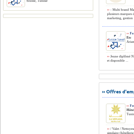
Sousse, Tunisie
››
- Multi brand Ma
plusieurs marques d
marketing, gestion .
››
For
Etc
Arian
››
Jeune diplômé Ni
et disponible ...
›› Offres d'e
››
Fe
Hôte
Tunis
››
/ Valet / Nettoye
similaire (hôtelleri