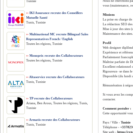
Nous ne cherchons pas
Tunisie
vous (maintenance, re
››
IKI Assurance recrute des Conseillers
Missions
Mutuelle Santé
La prise en charge de 
Tunis, Tunisie
La rédaction SEO des
Mise à jour des sites 
Maintenance des sites
››
Multinational MC recrute Bilingual Sales
Representatives French / English
Profil
Toutes les régions, Tunisie
Web designer diplômé
Expérience et référen
››
Monoprix recrute des Collaborateurs
Parfaitement francoph
Toutes les régions, Tunisie
Maîtrise parfaite de D
Excellent relationnel c
Rigoureux- se dans le 
Disponible (du lundi
››
Altaservice recrute des Collaborateurs
Tunis, Tunisie
Rémunération à négoci
Si vous avez les compé
››
TP recrute des Collaborateurs
contacter.
Ariana, Ben Arous, Toutes les régions, Tunis,
Tunisie
Comment postuler :
Cette opportunité vou
››
Armatis recrute des Collaborateurs
Pays / Ville ›
Tunisie
Tunis, Tunisie
Téléphone ›
+337823
Site web ›
https://cy