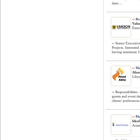
dans ...
››
Rea
Vaks
Émir
››
Senior Executive 
Projects. Intereste
having minimum 10 
››
Ma
Alza
Liby
››
Responsibilities 
guests and event d
clients’ preferences
››
Pl
Ideal
Arian