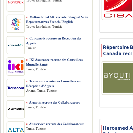
Toutes les régions, Tunisie
››
Multinational MC recrute Bilingual Sales
Representatives French / English
Toutes les régions, Tunisie
››
Concentrix recrute en Réception des
Appels
Répertoire 
Tunisie
Canada recr
››
IKI Assurance recrute des Conseillers
Mutuelle Santé
Tunis, Tunisie
››
Transcom recrute des Conseillers en
Réception d’Appels
Ariana, Tunis, Tunisie
››
Armatis recrute des Collaborateurs
Tunis, Tunisie
››
Altaservice recrute des Collaborateurs
Haroumed A
Tunis, Tunisie