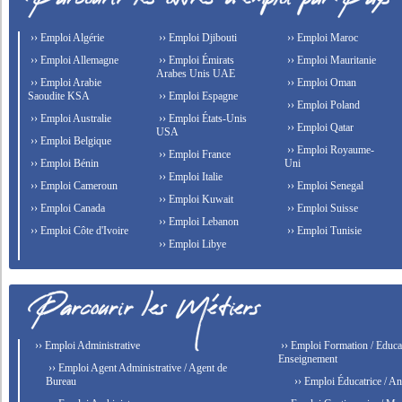
›› Emploi Algérie
›› Emploi Djibouti
›› Emploi Maroc
›› Emploi Allemagne
›› Emploi Émirats
›› Emploi Mauritanie
Arabes Unis UAE
›› Emploi Arabie
›› Emploi Oman
Saoudite KSA
›› Emploi Espagne
›› Emploi Poland
›› Emploi Australie
›› Emploi États-Unis
›› Emploi Qatar
USA
›› Emploi Belgique
›› Emploi Royaume-
›› Emploi France
›› Emploi Bénin
Uni
›› Emploi Italie
›› Emploi Cameroun
›› Emploi Senegal
›› Emploi Kuwait
›› Emploi Canada
›› Emploi Suisse
›› Emploi Lebanon
›› Emploi Côte d'Ivoire
›› Emploi Tunisie
›› Emploi Libye
›› Emploi Administrative
›› Emploi Formation / Educat
Enseignement
›› Emploi Agent Administrative / Agent de
Bureau
›› Emploi Éducatrice / An