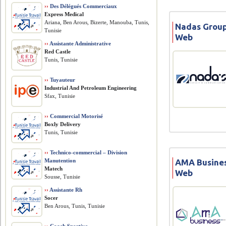
››
Des Délégués Commerciaux
Express Medical
Ariana, Ben Arous, Bizerte, Manouba, Tunis,
Nadas Group
Tunisie
Web
››
Assistante Administrative
Red Castle
Tunis, Tunisie
››
Tuyauteur
​Industrial And Petroleum Engineering
Sfax, Tunisie
››
Commercial Motorisé
Boxly Delivery
Tunis, Tunisie
››
Technico-commercial – Division
Manutention
AMA Busines
Matech
Web
Sousse, Tunisie
››
Assistante Rh
Socer
Ben Arous, Tunis, Tunisie