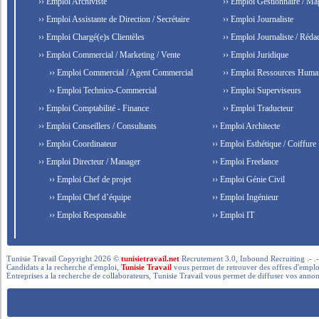
›› Emploi Archiviste
›› Emploi Gestionnaire / Ma
›› Emploi Assistante de Direction / Secrétaire
›› Emploi Journaliste
›› Emploi Chargé(e)s Clientèles
›› Emploi Journaliste / Rédac
›› Emploi Commercial / Marketing / Vente
›› Emploi Juridique
›› Emploi Commercial / Agent Commercial
›› Emploi Ressources Huma
›› Emploi Technico-Commercial
›› Emploi Superviseurs
›› Emploi Comptabilité - Finance
›› Emploi Traducteur
›› Emploi Conseillers / Consultants
›› Emploi Architecte
›› Emploi Coordinateur
›› Emploi Esthétique / Coiffure
›› Emploi Directeur / Manager
›› Emploi Freelance
›› Emploi Chef de projet
›› Emploi Génie Civil
›› Emploi Chef d’équipe
›› Emploi Ingénieur
›› Emploi Responsable
›› Emploi IT
Tunisie Travail Copyright 2026 ©
tunisietravail.net
Recrutement 3.0, Inbound Recruiting .- .-.. --- 
Candidats a la recherche d'emploi,
Tunisie Travail
vous permet de retrouver des offres d'emploi 
Entreprises a la recherche de collaborateurs, Tunisie Travail vous permet de diffuser vos annon