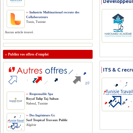
Développeu
››
Industrie Multinational recrute des
Collaborateurs
Tunis, Tunisie
Aucun article trouvé.
››
Publiez vos offres d'emploi
ITS & C rec
››
Responsable Spa
Royal Tulip Taj Sultan
Nabeul, Tunisie
››
Des Ingénieurs Gc
Sarl Tropical Travaux Public
Algérie