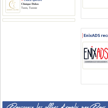
››
Coach Sportive
Clinique Didon
Tunis, Tunisie
EnixADS rec