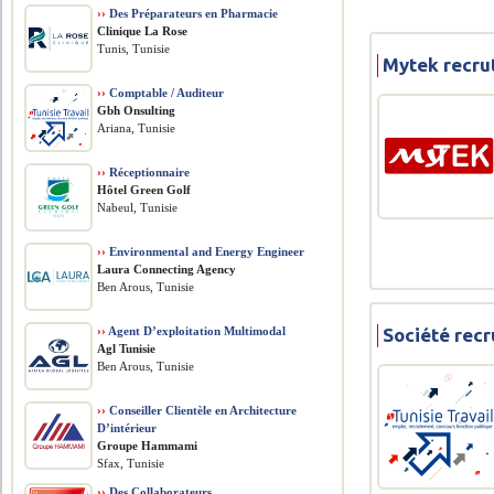
››
Des Préparateurs en Pharmacie
Clinique La Rose
Tunis, Tunisie
Mytek recru
››
Comptable / Auditeur
Gbh Onsulting
Ariana, Tunisie
››
Réceptionnaire
Hôtel Green Golf
Nabeul, Tunisie
››
Environmental and Energy Engineer
Laura Connecting Agency
Ben Arous, Tunisie
››
Agent D’exploitation Multimodal
Société rec
Agl Tunisie
Ben Arous, Tunisie
››
Conseiller Clientèle en Architecture
D’intérieur
Groupe Hammami
Sfax, Tunisie
››
Des Collaborateurs