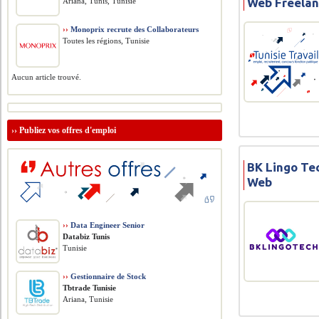
Web Freelan
Ariana, Tunis, Tunisie
››
Monoprix recrute des Collaborateurs
Toutes les régions, Tunisie
Aucun article trouvé.
››
Publiez vos offres d'emploi
BK Lingo Te
Web
››
Data Engineer Senior
Databiz Tunis
Tunisie
››
Gestionnaire de Stock
Tbtrade Tunisie
Ariana, Tunisie