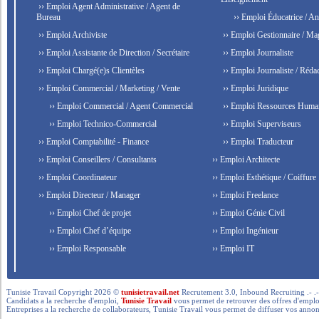
›› Emploi Agent Administrative / Agent de
Bureau
›› Emploi Éducatrice / An
›› Emploi Archiviste
›› Emploi Gestionnaire / Ma
›› Emploi Assistante de Direction / Secrétaire
›› Emploi Journaliste
›› Emploi Chargé(e)s Clientèles
›› Emploi Journaliste / Rédac
›› Emploi Commercial / Marketing / Vente
›› Emploi Juridique
›› Emploi Commercial / Agent Commercial
›› Emploi Ressources Huma
›› Emploi Technico-Commercial
›› Emploi Superviseurs
›› Emploi Comptabilité - Finance
›› Emploi Traducteur
›› Emploi Conseillers / Consultants
›› Emploi Architecte
›› Emploi Coordinateur
›› Emploi Esthétique / Coiffure
›› Emploi Directeur / Manager
›› Emploi Freelance
›› Emploi Chef de projet
›› Emploi Génie Civil
›› Emploi Chef d’équipe
›› Emploi Ingénieur
›› Emploi Responsable
›› Emploi IT
Tunisie Travail Copyright 2026 ©
tunisietravail.net
Recrutement 3.0, Inbound Recruiting .- .-.. --- 
Candidats a la recherche d'emploi,
Tunisie Travail
vous permet de retrouver des offres d'emploi 
Entreprises a la recherche de collaborateurs, Tunisie Travail vous permet de diffuser vos annon