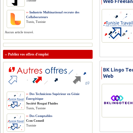
Web Freelan
Tunisie
››
Industrie Multinational recrute des
Collaborateurs
Tunis, Tunisie
Aucun article trouvé.
››
Publiez vos offres d'emploi
BK Lingo Te
Web
››
Des Techniciens Supérieur en Génie
Énergétique
Société Rezgui Fluides
Tunis, Tunisie
››
Des Comptables
Ccm Conseil
Tunisie