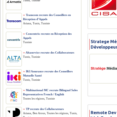
Tunis, Tunisie
››
Transcom recrute des Conseillers en
Réception d’Appels
Ariana, Tunis, Tunisie
››
Concentrix recrute en Réception des
Appels
Stratege Mé
Tunisie
Développeur
››
Altaservice recrute des Collaborateurs
Tunis, Tunisie
››
IKI Assurance recrute des Conseillers
Mutuelle Santé
Tunis, Tunisie
››
Multinational MC recrute Bilingual Sales
Representatives French / English
Toutes les régions, Tunisie
››
TP recrute des Collaborateurs
Remote Dev 
Ariana, Ben Arous, Toutes les régions, Tunis,