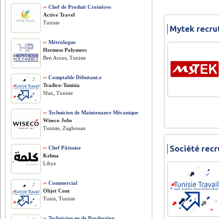
››
Chef de Produit Croisières
Active Travel
Tunisie
Mytek recru
››
Métrologue
Hermess Polymers
Ben Arous, Tunisie
››
Comptable Débutant.e
Tradico-Tunisia
Sfax, Tunisie
››
Technicien de Maintenance Mécanique
Wiseco Jobs
Tunisie, Zaghouan
Société rec
››
Chef Pâtissier
Kelma
Libye
››
Commercial
Objet Com
Tunis, Tunisie
››
Technicien.ne de Production