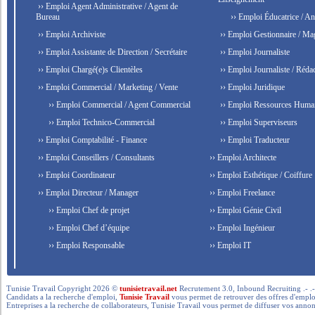
›› Emploi Agent Administrative / Agent de
Bureau
›› Emploi Éducatrice / An
›› Emploi Archiviste
›› Emploi Gestionnaire / Ma
›› Emploi Assistante de Direction / Secrétaire
›› Emploi Journaliste
›› Emploi Chargé(e)s Clientèles
›› Emploi Journaliste / Rédac
›› Emploi Commercial / Marketing / Vente
›› Emploi Juridique
›› Emploi Commercial / Agent Commercial
›› Emploi Ressources Huma
›› Emploi Technico-Commercial
›› Emploi Superviseurs
›› Emploi Comptabilité - Finance
›› Emploi Traducteur
›› Emploi Conseillers / Consultants
›› Emploi Architecte
›› Emploi Coordinateur
›› Emploi Esthétique / Coiffure
›› Emploi Directeur / Manager
›› Emploi Freelance
›› Emploi Chef de projet
›› Emploi Génie Civil
›› Emploi Chef d’équipe
›› Emploi Ingénieur
›› Emploi Responsable
›› Emploi IT
Tunisie Travail Copyright 2026 ©
tunisietravail.net
Recrutement 3.0, Inbound Recruiting .- .-.. --- 
Candidats a la recherche d'emploi,
Tunisie Travail
vous permet de retrouver des offres d'emploi 
Entreprises a la recherche de collaborateurs, Tunisie Travail vous permet de diffuser vos annon