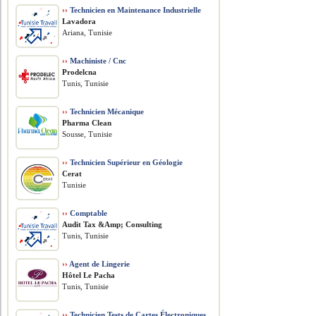
››
Technicien en Maintenance Industrielle
Lavadora
Ariana, Tunisie
››
Machiniste / Cnc
Prodelcna
Tunis, Tunisie
››
Technicien Mécanique
Pharma Clean
Sousse, Tunisie
››
Technicien Supérieur en Géologie
Cerat
Tunisie
››
Comptable
Audit Tax &Amp; Consulting
Tunis, Tunisie
››
Agent de Lingerie
Hôtel Le Pacha
Tunis, Tunisie
››
Technicien Tests de Cartes Électroniques