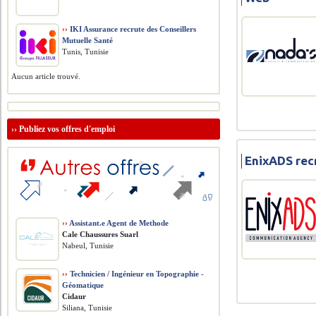
››
IKI Assurance recrute des Conseillers
Mutuelle Santé
Tunis, Tunisie
Aucun article trouvé.
››
Publiez vos offres d'emploi
EnixADS rec
››
Assistant.e Agent de Methode
Cale Chaussures Suarl
Nabeul, Tunisie
››
Technicien / Ingénieur en Topographie -
Géomatique
Cidaur
Siliana, Tunisie