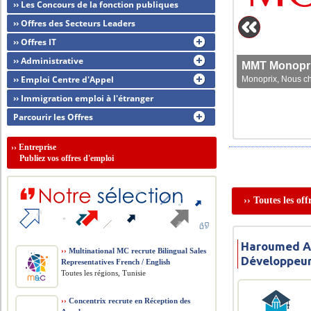
›› Les Concours de la fonction publiques
›› Offres des Secteurs Leaders
›› Offres IT
›› Administrative
MMT Monoprix
›› Emploi Centre d'Appel
Monoprix, Nous che
›› Immigration emploi à l'étranger
Parcourir les Offres
››
Entreprise
Publiez vos offres d'emploi
›› Toutes les o
Haroumed A
››
Multinational MC recrute Bilingual Sales
Développeu
Representatives French / English
Toutes les régions, Tunisie
››
Concentrix recrute en Réception des