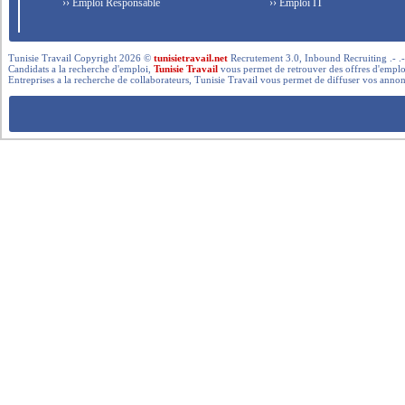
›› Emploi Responsable
›› Emploi IT
Tunisie Travail Copyright 2026 ©
tunisietravail.net
Recrutement 3.0, Inbound Recruiting .- .-.. --- 
Candidats a la recherche d'emploi,
Tunisie Travail
vous permet de retrouver des offres d'emploi 
Entreprises a la recherche de collaborateurs, Tunisie Travail vous permet de diffuser vos annon