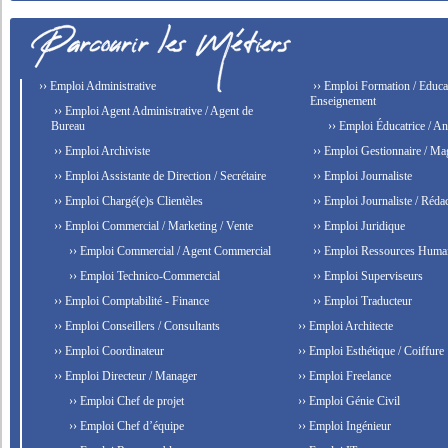
›› Emploi Administrative
›› Emploi Formation / Educat
Enseignement
›› Emploi Agent Administrative / Agent de
Bureau
›› Emploi Éducatrice / An
›› Emploi Archiviste
›› Emploi Gestionnaire / Ma
›› Emploi Assistante de Direction / Secrétaire
›› Emploi Journaliste
›› Emploi Chargé(e)s Clientèles
›› Emploi Journaliste / Rédac
›› Emploi Commercial / Marketing / Vente
›› Emploi Juridique
›› Emploi Commercial / Agent Commercial
›› Emploi Ressources Huma
›› Emploi Technico-Commercial
›› Emploi Superviseurs
›› Emploi Comptabilité - Finance
›› Emploi Traducteur
›› Emploi Conseillers / Consultants
›› Emploi Architecte
›› Emploi Coordinateur
›› Emploi Esthétique / Coiffure
›› Emploi Directeur / Manager
›› Emploi Freelance
›› Emploi Chef de projet
›› Emploi Génie Civil
›› Emploi Chef d’équipe
›› Emploi Ingénieur