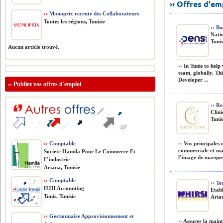
›› Offres d'e
››
Monoprix recrute des Collaborateurs
Toutes les régions, Tunisie
››
Bus
Nati
Tunis
Aucun article trouvé.
››
In Tunis to help
team, globally. Th
Developer ...
››
Publiez vos offres d'emploi
››
Res
Clin
Tunis
››
Comptable
››
Vos principales m
commerciale et mar
Societe Hamila Pour Le Commerce Et
l’image de marque 
L’industrie
Ariana, Tunisie
››
Comptable
››
Tec
H2H Accounting
Etabl
Tunis, Tunisie
Arian
››
Gestionnaire Approvisionnement et
››
Assurer la maint