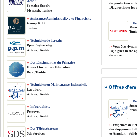
Achat
de production et de
Somalec Supply
Diagnostiquer les 
Monastir, Tunisie
››
Assistant.e Administratif.ve et Financier.e
››
Des
Group Balti
Mono
Tunisie
Tunis
››
Technicien de Terrain
Ppm Engineering
››
Vous êtes dynami
Ariana, Tunisie
Rejoignez notre éq
de notre ...
››
Des Enseignant.es du Primaire
House Limam For Education
Béja, Tunisie
››
Technicien en Maintenance Industrielle
›› Offres d'e
Lavadora
Ariana, Tunisie
››
Dév
Spee
››
Infographiste
Fran
Persovet
Ariana, Tunisie
››
Exigences de l’e
››
Des Téléopérateurs
développement full
Sds Services
et Angular. - Solid