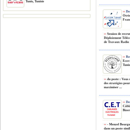
Tunis, Tunisie
››
Des
Otri
Franc
››
Session de recru
Déploiement Télé
de Travaux Radio 
››
Res
Ecov
Tunis
››
du poste : Vous 
des stratégies pou
maximiser ...
››
Des
Câbl
Bizer
››
- Menzel Bourgui
dans un poste simi