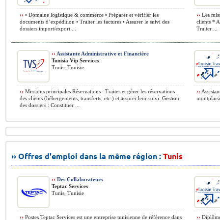
››
• Domaine logistique & commerce • Préparer et vérifier les
››
Les missi
documents d’expédition • Traiter les factures • Assurer le suivi des
clients * 
dossiers import/export ...
Traiter ...
››
Assistante Administrative et Financière
Tunisia Vip Services
Tunis, Tunisie
››
Missions principales Réservations : Traiter et gérer les réservations
››
Assistan
des clients (hébergements, transferts, etc.) et assurer leur suivi. Gestion
montplaisi
des dossiers : Constituer ...
›› Offres d'emploi dans la même région :
Tunis
››
Des Collaborateurs
Teptac Services
Tunis, Tunisie
››
Postes Teptac Services est une entreprise tunisienne de référence dans
››
Diplôme 