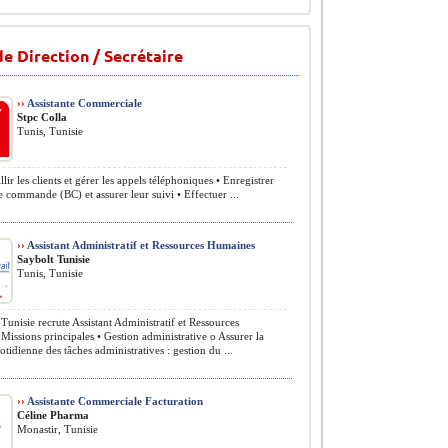
e Direction / Secrétaire
››
Assistante Commerciale
Stpc Colla
Tunis, Tunisie
lir les clients et gérer les appels téléphoniques • Enregistrer
e commande (BC) et assurer leur suivi • Effectuer ...
››
Assistant Administratif et Ressources Humaines
Saybolt Tunisie
Tunis, Tunisie
Tunisie recrute Assistant Administratif et Ressources
issions principales • Gestion administrative o Assurer la
otidienne des tâches administratives : gestion du ...
››
Assistante Commerciale Facturation
Céline Pharma
Monastir, Tunisie