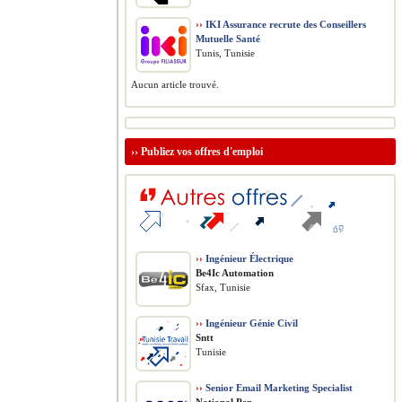
››
IKI Assurance recrute des Conseillers
Mutuelle Santé
Tunis, Tunisie
Aucun article trouvé.
››
Publiez vos offres d'emploi
››
Ingénieur Électrique
Be4Ic Automation
Sfax, Tunisie
››
Ingénieur Génie Civil
Sntt
Tunisie
››
Senior Email Marketing Specialist