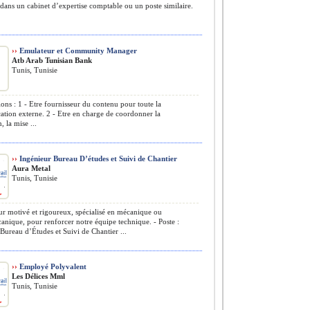
ans un cabinet d’expertise comptable ou un poste similaire.
.
››
Emulateur et Community Manager
Atb Arab Tunisian Bank
Tunis, Tunisie
ions : 1 - Etre fournisseur du contenu pour toute la
tion externe. 2 - Etre en charge de coordonner la
, la mise ...
››
Ingénieur Bureau D’études et Suivi de Chantier
Aura Metal
Tunis, Tunisie
r motivé et rigoureux, spécialisé en mécanique ou
anique, pour renforcer notre équipe technique. - Poste :
Bureau d’Études et Suivi de Chantier ...
››
Employé Polyvalent
Les Délices Mml
Tunis, Tunisie