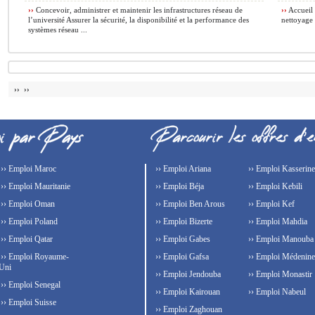
››
Concevoir, administrer et maintenir les infrastructures réseau de
››
Accueil 
l’université Assurer la sécurité, la disponibilité et la performance des
nettoyage 
systèmes réseau ...
›› ››
›› Emploi Maroc
›› Emploi Ariana
›› Emploi Kasserine
›› Emploi Mauritanie
›› Emploi Béja
›› Emploi Kebili
›› Emploi Oman
›› Emploi Ben Arous
›› Emploi Kef
›› Emploi Poland
›› Emploi Bizerte
›› Emploi Mahdia
›› Emploi Qatar
›› Emploi Gabes
›› Emploi Manouba
›› Emploi Royaume-
›› Emploi Gafsa
›› Emploi Médenine
Uni
›› Emploi Jendouba
›› Emploi Monastir
›› Emploi Senegal
›› Emploi Kairouan
›› Emploi Nabeul
›› Emploi Suisse
›› Emploi Zaghouan