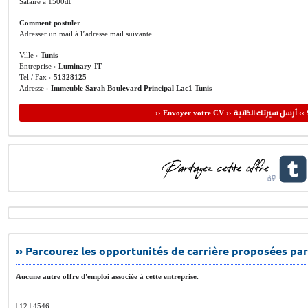
Salaire à 1500dt
Comment postuler
Adresser un mail à l’adresse mail suivante
Ville ›
Tunis
Entreprise ›
Luminary-IT
Tel / Fax ›
51328125
Adresse ›
Immeuble Sarah Boulevard Principal Lac1 Tunis
أرسل سيرتك الذاتية
›› Envoyer votre CV ››
‹‹ 
›› Parcourez les opportunités de carrière proposées par
Aucune autre offre d'emploi associée à cette entreprise.
| 12 | 4546