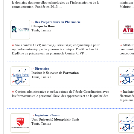
le domaine des nouvelles technologies de l’information et de la
minimum d
communication. Fondée en 2013, ...
Maîtrise ..
››
Des Préparateurs en Pharmacie
Clinique la Rose
Tunis, Tunisie
››
Sous contrat CIVP, motivé(e), sérieux(se) et dynamique pour
››
Attribut
rejoindre notre équipe de pharmacie clinique. Profil recherché :
communica
Diplôme de préparateur en pharmacie Contrat CIVP ...
conception
››
Directrice
Institut le Sauveur de Formation
Tunis, Tunisie
››
Gestion administrative et pédagogique de l’école Coordination avec
››
Ingénieu
les formateurs et le personnel Suivi des apprenants et de la qualité des
électroméc
...
Ingénieur 
››
Ingénieur Réseau
Umt Université Montplaisir Tunis
Tunis, Tunisie