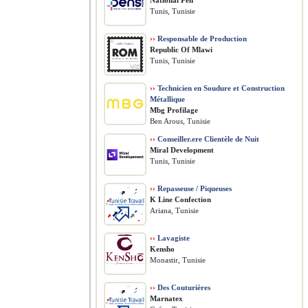
National Pen
Tunis, Tunisie
››
Responsable de Production
Republic Of Mlawi
Tunis, Tunisie
››
Technicien en Soudure et Construction
Métallique
Mbg Profilage
Ben Arous, Tunisie
››
Conseiller.ere Clientèle de Nuit
Miral Development
Tunis, Tunisie
››
Repasseuse / Piqueuses
K Line Confection
Ariana, Tunisie
››
Lavagiste
Kensho
Monastir, Tunisie
››
Des Couturières
Marnatex