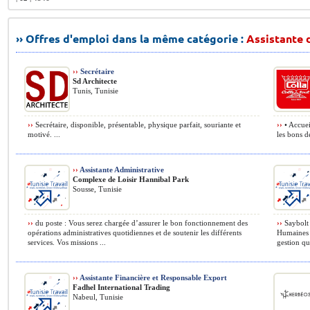
›› Offres d'emploi dans la même catégorie :
Assistante d
››
Secrétaire
Sd Architecte
Tunis, Tunisie
››
Secrétaire, disponible, présentable, physique parfait, souriante et
››
• Accueil
motivé. ...
les bons d
››
Assistante Administrative
Complexe de Loisir Hannibal Park
Sousse, Tunisie
››
du poste : Vous serez chargée d’assurer le bon fonctionnement des
››
Saybolt 
opérations administratives quotidiennes et de soutenir les différents
Humaines M
services. Vos missions ...
gestion qu
››
Assistante Financière et Responsable Export
Fadhel International Trading
Nabeul, Tunisie