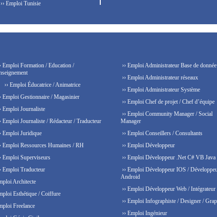
›› Emploi Tunisie
› Emploi Formation / Education /
›› Emploi Administrateur Base de donnée
nseignement
›› Emploi Administrateur réseaux
›› Emploi Éducatrice / Animatrice
›› Emploi Administrateur Système
› Emploi Gestionnaire / Magasinier
›› Emploi Chef de projet / Chef d’équipe
› Emploi Journaliste
›› Emploi Community Manager / Social
› Emploi Journaliste / Rédacteur / Traducteur
Manager
› Emploi Juridique
›› Emploi Conseillers / Consultants
› Emploi Ressources Humaines / RH
›› Emploi Développeur
› Emploi Superviseurs
›› Emploi Développeur .Net C# VB Java
› Emploi Traducteur
›› Emploi Développeur IOS / Développe
Android
mploi Architecte
›› Emploi Développeur Web / Intégrateur
mploi Esthétique / Coiffure
›› Emploi Infographiste / Designer / Grap
mploi Freelance
›› Emploi Ingénieur