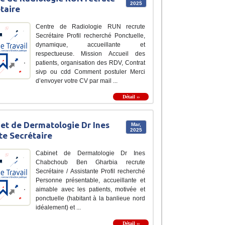
2025
taire
Centre de Radiologie RUN recrute
Secrétaire Profil recherché Ponctuelle,
dynamique, accueillante et
respectueuse. Mission Accueil des
patients, organisation des RDV, Contrat
sivp ou cdd Comment postuler Merci
d’envoyer votre CV par mail ...
Détail ››
et de Dermatologie Dr Ines
Mar,
2025
te Secrétaire
Cabinet de Dermatologie Dr Ines
Chabchoub Ben Gharbia recrute
Secrétaire / Assistante Profil recherché
Personne présentable, accueillante et
aimable avec les patients, motivée et
ponctuelle (habitant à la banlieue nord
idéalement) et ...
Détail ››