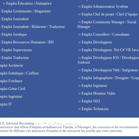
›› Emploi Éducatrice / Animatrice
›› Emploi Administrateur Système
› Emploi Gestionnaire / Magasinier
›› Emploi Chef de projet / Chef d’équipe
› Emploi Journaliste
›› Emploi Community Manager / Social
› Emploi Journaliste / Rédacteur / Traducteur
Manager
› Emploi Juridique
›› Emploi Conseillers / Consultants
› Emploi Ressources Humaines / RH
›› Emploi Développeur
› Emploi Superviseurs
›› Emploi Développeur .Net C# VB Java
› Emploi Traducteur
›› Emploi Développeur IOS / Développe
Android
mploi Architecte
›› Emploi Développeur Web / Intégrateur
mploi Esthétique / Coiffure
›› Emploi Infographiste / Designer / Grap
mploi Freelance
›› Emploi Ingénieur
mploi Génie Civil
›› Emploi Monteur Vidéo
mploi Ingénieur
›› Emploi SEO
mploi IT
›› Emploi Technicien
 Inbound Recruiting .- .-.. --- ..- .. / -.- .... .- .-.. . -..
trouver des offres d'emploi actualisees en Tunisie, à l'étranger, les concours et les recrutements 
permet de diffuser vos annonces d'emploi et de retrouver les profils qui vous convient.