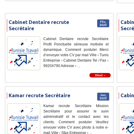
Cabinet Dentaire recrute
Cabin
Fév,
2025
Secrétaire
Secré
Cabinet Dentaire recrute Secrétaire
Profil Ponctuelle sérieuse motivée et
dynamique. Comment postuler Merci
d’envoyer votre CV par mail Ville › Tunis
Entreprise › Cabinet Dentaire Tel / Fax ›
99204790 Adresse › ...
Détail ››
Kamar recrute Secrétaire
Cabin
Jan,
2025
Kamar recrute Secrétaire Mission
Secrétaire pour assurer le suivi
administratif et le contact avec les
clients. Comment postuler Veuillez
envoyer votre CV avec photo à notre e-
mail Ville › Sfax Entreprise › ...