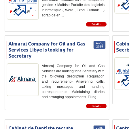
gestion • Maitrise Parfaite des logiciels
Informatique ( Word , Excel Outlook …)
et rapide en ...
Détail ››
Almaraj Company for Oil and Gas
Cabin
Août,
2025
Services Libye is looking for
Secré
Secretary
Almaraj Company for Oil and Gas
Services are looking for a Secretary with
the following description Regulation
and requirement:- Answering calls,
taking messages and handling
correspondence Maintaining diaries
and arranging appointments. Filing ...
Détail ››
Cabinet de Dentiste recrute
Centr
Juin,