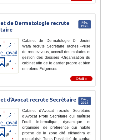
et de Dermatologie recrute
Fév,
2025
taire
Cabinet de Dermatologie Dr Jouini
Wafa recrute Secrétaire Taches -Prise
de rendez vous, acceuil des malades et
gestion des dossiers -Organisation du
cabinet afin de le garder propre et bien
entretenu Exigences ...
Détail ››
et d’Avocat recrute Secrétaire
Déc,
2024
Cabinet d’Avocat recrute Secrétaire
d’Avocat Profil Secrétaire qui maîtrise
l’outil informatique, dynamique et
organisée, de préférence qui habite
proche de la zone cité elkhadhra et
montplaisir. Tunis Possibilité de contrat