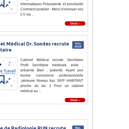
informatiques Polyvalente et ponctuelle
Comment postuler : Merci d’envoyer vos
CV via ...
Détail ››
et Médical Dr. Sondes recrute
Juin,
2025
taire
Cabinet Médical recrute Secrétaire
Profil Secrétaire médicale, polie ,
présente Bien , patiente. Ayant une
bonne conscience professionnelle
,sérieuse Niveau bac SIVP HABITANT
proche du lac 2 Pour un cabinet
médical au ...
Détail ››
e de Radiologie RUN recrute
Mai,