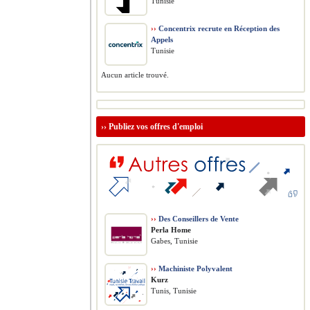
Tunisie
››
Concentrix recrute en Réception des
Appels
Tunisie
Aucun article trouvé.
››
Publiez vos offres d'emploi
››
Des Conseillers de Vente
Perla Home
Gabes, Tunisie
››
Machiniste Polyvalent
Kurz
Tunis, Tunisie