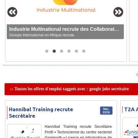
Industrie Multinational recrute des Collaborateurs
Groupe International en Afrique recrute.
›› Toutes les offres d'emploi taggeés avec : google jobs secrétaire
Hannibal Training recrute
T2A A
Mai,
2026
Secrétaire
Hannibal Training recrute Secrétaire
Profil • Technicienne du centre sectoriel
Gammarth • Licence en Informatique de