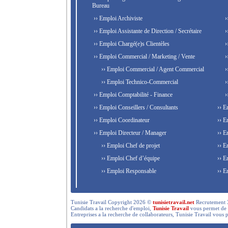
Bureau
›› Emploi Archiviste
›
›› Emploi Assistante de Direction / Secrétaire
›
›› Emploi Chargé(e)s Clientèles
›
›› Emploi Commercial / Marketing / Vente
›
›› Emploi Commercial / Agent Commercial
›
›› Emploi Technico-Commercial
›
›› Emploi Comptabilité - Finance
›
›› Emploi Conseillers / Consultants
›› E
›› Emploi Coordinateur
›› E
›› Emploi Directeur / Manager
›› E
›› Emploi Chef de projet
›› E
›› Emploi Chef d’équipe
›› E
›› Emploi Responsable
›› E
Tunisie Travail Copyright 2026 ©
tunisietravail.net
Recrutement 3.0,
Candidats a la recherche d'emploi,
Tunisie Travail
vous permet de re
Entreprises a la recherche de collaborateurs, Tunisie Travail vous 