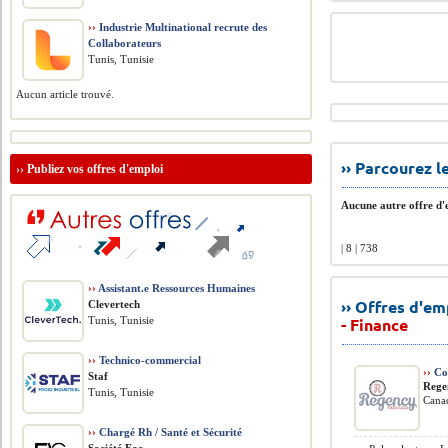
››
Industrie Multinational recrute des
Collaborateurs
Tunis, Tunisie
Aucun article trouvé.
›› Parcourez 
››
Publiez vos offres d'emploi
Aucune autre offre d'e
| 8 | 738
››
Assistant.e Ressources Humaines
›› Offres d'e
Clevertech
Tunis, Tunisie
- Finance
››
Technico-commercial
››
Co
Staf
Rege
Tunis, Tunisie
Cana
››
Chargé Rh / Santé et Sécurité