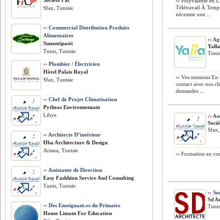
Société Fac
››
Polyvalente en Li
Télétravail À Temps 
Sfax, Tunisie
nécessite une ...
››
Commercial Distribution Produits
Alimentaires
››
Age
Sunantipasti
Yall
Tunis, Tunisie
Tunis
››
Plombier / Électricien
Hôtel Palais Royal
››
Vos missions En t
Sfax, Tunisie
contact avec nos cl
demandes ...
››
Chef de Projet Climatisation
Pytheas Environnemant
Libye
››
Ass
Soci
Sfax,
››
Architecte D’intérieur
Hba Architecture & Design
Ariana, Tunisie
››
Formation en comp
››
Assistante de Direction
Easy Fashhion Service And Consulting
Tunis, Tunisie
››
Sec
Sd A
››
Des Enseignant.es du Primaire
Tunis
House Limam For Education