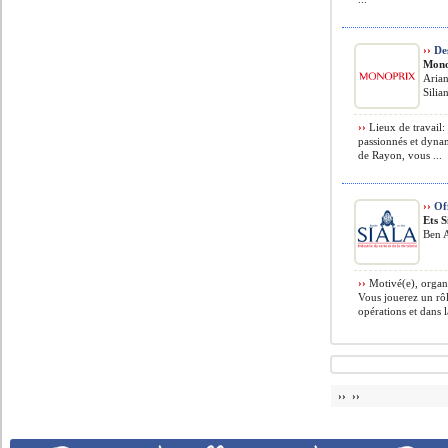
››
Des
Mono
Aria
Silia
››
Lieux de travail
passionnés et dyna
de Rayon, vous ...
››
Off
Ets S
Ben A
››
Motivé(e), organi
Vous jouerez un rô
opérations et dans la
›› ››