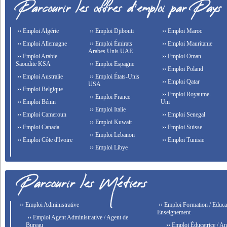
›› Emploi Algérie
›› Emploi Djibouti
›› Emploi Maroc
›› Emploi Allemagne
›› Emploi Émirats
›› Emploi Mauritanie
Arabes Unis UAE
›› Emploi Arabie
›› Emploi Oman
Saoudite KSA
›› Emploi Espagne
›› Emploi Poland
›› Emploi Australie
›› Emploi États-Unis
›› Emploi Qatar
USA
›› Emploi Belgique
›› Emploi Royaume-
›› Emploi France
›› Emploi Bénin
Uni
›› Emploi Italie
›› Emploi Cameroun
›› Emploi Senegal
›› Emploi Kuwait
›› Emploi Canada
›› Emploi Suisse
›› Emploi Lebanon
›› Emploi Côte d'Ivoire
›› Emploi Tunisie
›› Emploi Libye
›› Emploi Administrative
›› Emploi Formation / Educat
Enseignement
›› Emploi Agent Administrative / Agent de
Bureau
›› Emploi Éducatrice / An