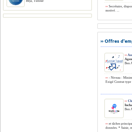
Béja, Tunisie
››
Secrétaire, dispon
motivé. ...
›› Offres d'e
››
Ass
Agen
Ben A
››
- Niveau : Minim
Exigé Contrat type 
››
Ch
Inch
Ben A
››
et tâches principa
données. * Saisir, 
...