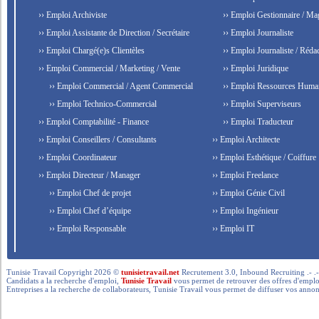
›› Emploi Archiviste
›› Emploi Gestionnaire / Ma
›› Emploi Assistante de Direction / Secrétaire
›› Emploi Journaliste
›› Emploi Chargé(e)s Clientèles
›› Emploi Journaliste / Rédac
›› Emploi Commercial / Marketing / Vente
›› Emploi Juridique
›› Emploi Commercial / Agent Commercial
›› Emploi Ressources Huma
›› Emploi Technico-Commercial
›› Emploi Superviseurs
›› Emploi Comptabilité - Finance
›› Emploi Traducteur
›› Emploi Conseillers / Consultants
›› Emploi Architecte
›› Emploi Coordinateur
›› Emploi Esthétique / Coiffure
›› Emploi Directeur / Manager
›› Emploi Freelance
›› Emploi Chef de projet
›› Emploi Génie Civil
›› Emploi Chef d’équipe
›› Emploi Ingénieur
›› Emploi Responsable
›› Emploi IT
Tunisie Travail Copyright 2026 ©
tunisietravail.net
Recrutement 3.0, Inbound Recruiting .- .-.. --- 
Candidats a la recherche d'emploi,
Tunisie Travail
vous permet de retrouver des offres d'emploi 
Entreprises a la recherche de collaborateurs, Tunisie Travail vous permet de diffuser vos annon