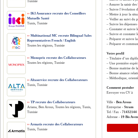
Tunisie
– Assurer la saisir de
– Suivre l’évolution d
››
IKI Assurance recrute des Conseillers
– Mettre à jour la situ
Mutuelle Santé
– Veiller au suivi du 
Tunis, Tunisie
– Suivre les dépenses
– Constater et suivre 
– Suivre et constater l
››
Multinational MC recrute Bilingual Sales
– Préparer et suivre la
Representatives French / English
– Préparer et commun
Toutes les régions, Tunisie
Votre profil
››
Monoprix recrute des Collaborateurs
– Titulaire d’un dipl
Toutes les régions, Tunisie
– Une première expéri
– Bonne maitrise de l
– Bonne aisance relat
– Méthodique, orienté.
››
Altaservice recrute des Collaborateurs
Tunis, Tunisie
Comment postuler
Envoyer vos CV à
››
TP recrute des Collaborateurs
Ville ›
Ben Arous
Ariana, Ben Arous, Toutes les régions, Tunis,
Entreprise ›
Stram
Tunisie
Tel / Fax ›
71432144
Adresse ›
19 Bis Ave
››
Armatis recrute des Collaborateurs
Tunis, Tunisie