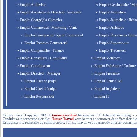
›› Emploi Archiviste
›› Emploi Gestionnaire / Ma
›› Emploi Assistante de Direction / Secrétaire
›› Emploi Journaliste
›› Emploi Chargé(e)s Clientèles
›› Emploi Journaliste / Rédac
›› Emploi Commercial / Marketing / Vente
›› Emploi Juridique
›› Emploi Commercial / Agent Commercial
›› Emploi Ressources Huma
›› Emploi Technico-Commercial
›› Emploi Superviseurs
›› Emploi Comptabilité - Finance
›› Emploi Traducteur
›› Emploi Conseillers / Consultants
›› Emploi Architecte
›› Emploi Coordinateur
›› Emploi Esthétique / Coiffure
›› Emploi Directeur / Manager
›› Emploi Freelance
›› Emploi Chef de projet
›› Emploi Génie Civil
›› Emploi Chef d’équipe
›› Emploi Ingénieur
›› Emploi Responsable
›› Emploi IT
Tunisie Travail Copyright 2026 ©
tunisietravail.net
Recrutement 3.0, Inbound Recruiting .- .-.. --- 
Candidats a la recherche d'emploi,
Tunisie Travail
vous permet de retrouver des offres d'emploi 
Entreprises a la recherche de collaborateurs, Tunisie Travail vous permet de diffuser vos annon