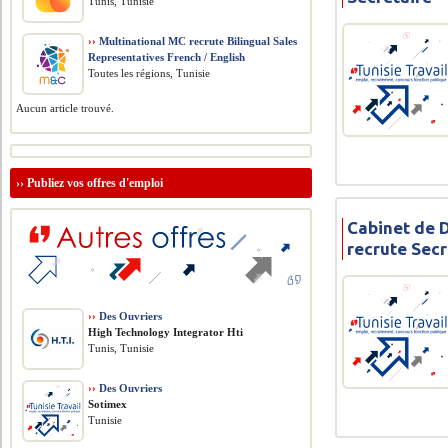
Tunis, Tunisie
››
Multinational MC recrute Bilingual Sales
Representatives French / English
Toutes les régions, Tunisie
Aucun article trouvé.
››
Publiez vos offres d'emploi
Cabinet de 
recrute Secr
››
Des Ouvriers
High Technology Integrator Hti
Tunis, Tunisie
››
Des Ouvriers
Sotimex
Tunisie